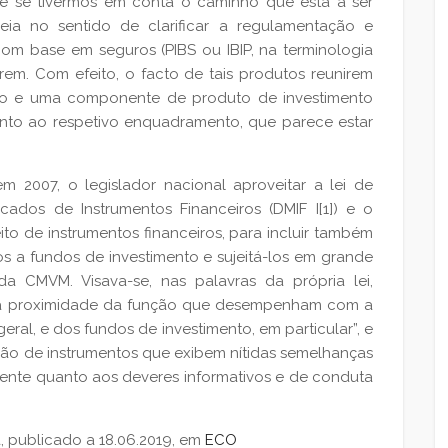
te se tivermos em conta o caminho que está a ser
peia no sentido de clarificar a regulamentação e
om base em seguros (PIBS ou IBIP, na terminologia
rem. Com efeito, o facto de tais produtos reunirem
 e uma componente de produto de investimento
anto ao respetivo enquadramento, que parece estar
m 2007, o legislador nacional aproveitar a lei de
cados de Instrumentos Financeiros (DMIF I[1]) e o
o de instrumentos financeiros, para incluir também
s a fundos de investimento e sujeitá-los em grande
a CMVM. Visava-se, nas palavras da própria lei,
a a proximidade da função que desempenham com a
eral, e dos fundos de investimento, em particular”, e
isão de instrumentos que exibem nítidas semelhanças
mente quanto aos deveres informativos e de conduta
, publicado a 18.06.2019, em
ECO