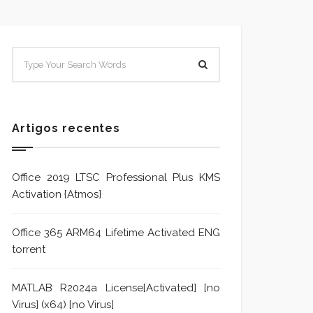
SISTEMA E POLÍTICA DE
Sistem
TRATAMENTO DE DENÚNCIA
Trata
Formu
Artigos recentes
Office 2019 LTSC Professional Plus KMS
Activation {Atmos}
Office 365 ARM64 Lifetime Activated ENG
torrent
MATLAB R2024a License[Activated] [no
Virus] (x64) [no Virus]