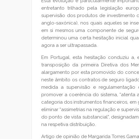
Esta evolução é particularmente importan
entretanto trilhado pela legislação euro
supervisão dos produtos de investimento c
anglo-saxónica), nos quais aqueles se inse
em si mesmos uma componente de seguro
determinou uma certa hesitação inicial qu
agora a ser ultrapassada.
Em Portugal, esta hesitação conduziu a, e
transposição da primeira Diretiva dos Mer
alargamento por esta promovido do conceit
neste âmbito os contratos de seguro ligado
medida a supervisão e regulamentação d
promover a coerência do sistema, “atent
categoria dos instrumentos financeiros, em g
eliminar “assimetrias na regulação e superv
do ponto de vista substancial”, designada
na respetiva distribuição.
Artigo de opinião de Margarida Torres Gama