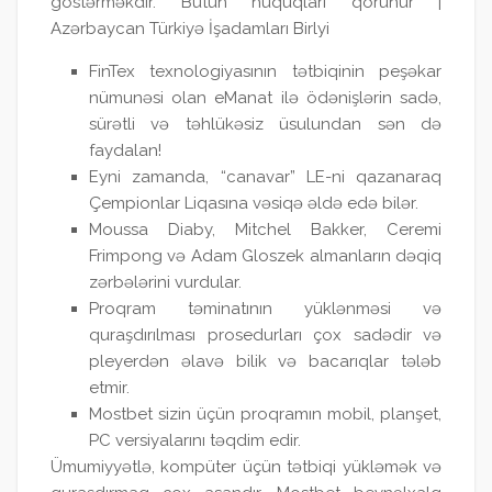
göstərməkdir. Bütün hüquqları qorunur |
Azərbaycan Türkiyə İşadamları Birlyi
FinTex texnologiyasının tətbiqinin peşəkar
nümunəsi olan eManat ilə ödənişlərin sadə,
sürətli və təhlükəsiz üsulundan sən də
faydalan!
Eyni zamanda, “canavar” LE-ni qazanaraq
Çempionlar Liqasına vəsiqə əldə edə bilər.
Moussa Diaby, Mitchel Bakker, Ceremi
Frimpong və Adam Gloszek almanların dəqiq
zərbələrini vurdular.
Proqram təminatının yüklənməsi və
quraşdırılması prosedurları çox sadədir və
pleyerdən əlavə bilik və bacarıqlar tələb
etmir.
Mostbet sizin üçün proqramın mobil, planşet,
PC versiyalarını təqdim edir.
Ümumiyyətlə, kompüter üçün tətbiqi yükləmək və