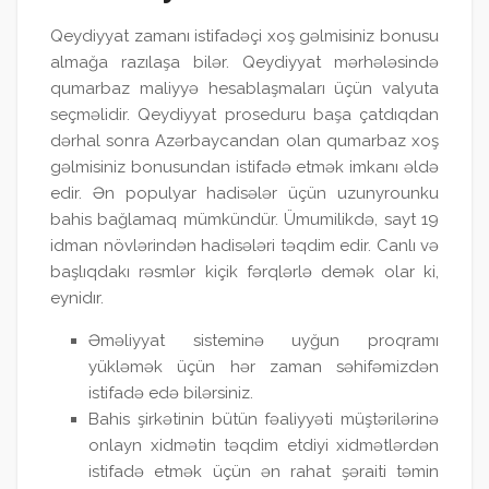
Qeydiyyat zamanı istifadəçi xoş gəlmisiniz bonusu
almağa razılaşa bilər. Qeydiyyat mərhələsində
qumarbaz maliyyə hesablaşmaları üçün valyuta
seçməlidir. Qeydiyyat proseduru başa çatdıqdan
dərhal sonra Azərbaycandan olan qumarbaz xoş
gəlmisiniz bonusundan istifadə etmək imkanı əldə
edir. Ən populyar hadisələr üçün uzunyrounku
bahis bağlamaq mümkündür. Ümumilikdə, sayt 19
idman növlərindən hadisələri təqdim edir. Canlı və
başlıqdakı rəsmlər kiçik fərqlərlə demək olar ki,
eynidır.
Əməliyyat sisteminə uyğun proqramı
yükləmək üçün hər zaman səhifəmizdən
istifadə edə bilərsiniz.
Bahis şirkətinin bütün fəaliyyəti müştərilərinə
onlayn xidmətin təqdim etdiyi xidmətlərdən
istifadə etmək üçün ən rahat şəraiti təmin