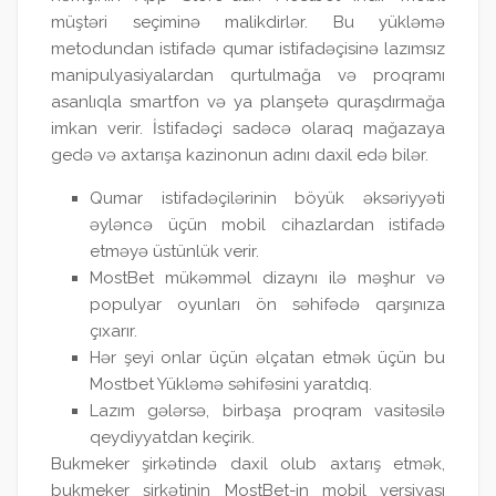
müştəri seçiminə malikdirlər. Bu yükləmə
metodundan istifadə qumar istifadəçisinə lazımsız
manipulyasiyalardan qurtulmağa və proqramı
asanlıqla smartfon və ya planşetə quraşdırmağa
imkan verir. İstifadəçi sadəcə olaraq mağazaya
gedə və axtarışa kazinonun adını daxil edə bilər.
Qumar istifadəçilərinin böyük əksəriyyəti
əyləncə üçün mobil cihazlardan istifadə
etməyə üstünlük verir.
MostBet mükəmməl dizaynı ilə məşhur və
populyar oyunları ön səhifədə qarşınıza
çıxarır.
Hər şeyi onlar üçün əlçatan etmək üçün bu
Mostbet Yükləmə səhifəsini yaratdıq.
Lazım gələrsə, birbaşa proqram vasitəsilə
qeydiyyatdan keçirik.
Bukmeker şirkətində daxil olub axtarış etmək,
bukmeker şirkətinin MostBet-in mobil versiyası