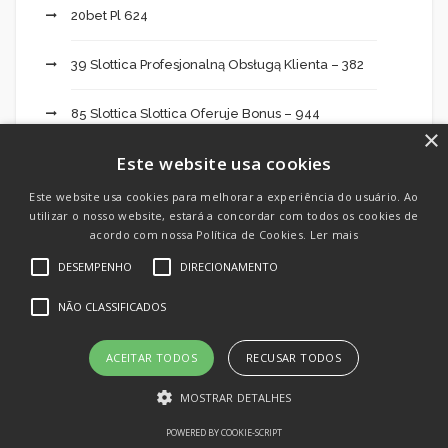
20bet Pl 624
39 Slottica Profesjonalną Obsługą Klienta – 382
85 Slottica Slottica Oferuje Bonus – 944
×
Este website usa cookies
Activators
Este website usa cookies para melhorar a experiência do usuário. Ao
Add Crypto To Mt5 886
utilizar o nosso website, estará a concordar com todos os cookies de
acordo com nossa Política de Cookies.
Ler mais
Ai Art Mixer 387
DESEMPENHO
DIRECIONAMENTO
NÃO CLASSIFICADOS
Are You A Hopeless Romantic
ACEITAR TODOS
RECUSAR TODOS
Aviator Игра Как Выиграть Ставка Будет – 129
MOSTRAR DETALHES
Aviator ᐉ Краш забава На Деньги Официальный
веб-сайт Авиатор – 882
POWERED BY COOKIE-SCRIPT