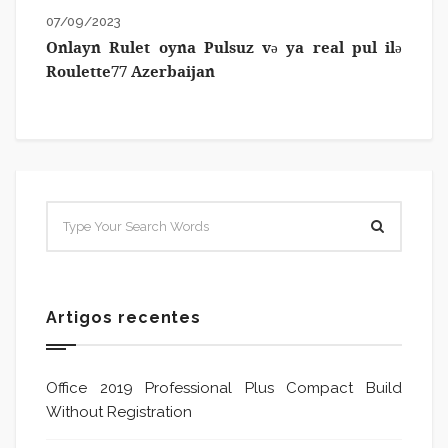
07/09/2023
Onlayn Rulet oyna Pulsuz və ya real pul ilə
Roulette77 Azerbaijan
Artigos recentes
Office 2019 Professional Plus Compact Build
Without Registration