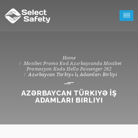
Mostbet Promo Kod Azərbaycanda Mostbet
Promosyon Kodu Hello Passenger 262
Azərbaycan Türkiyə İş Adamları Birliyi
AZƏRBAYCAN TÜRKIYƏ İŞ
ADAMLARI BIRLIYI