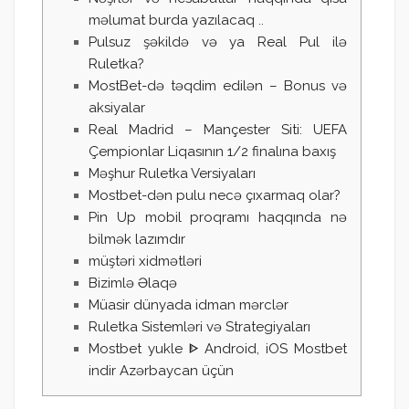
məlumat burda yazılacaq ..
Pulsuz şəkildə və ya Real Pul ilə
Ruletka?
MostBet-də təqdim edilən – Bonus və
aksiyalar
Real Madrid – Mançester Siti: UEFA
Çempionlar Liqasının 1/2 finalına baxış
Məşhur Ruletka Versiyaları
Mostbet-dən pulu necə çıxarmaq olar?
Pin Up mobil proqramı haqqında nə
bilmək lazımdır
müştəri xidmətləri
Bizimlə Əlaqə
Müasir dünyada idman mərclər
Ruletka Sistemləri və Strategiyaları
Mostbet yukle ᐈ Android, iOS Mostbet
indir Azərbaycan üçün