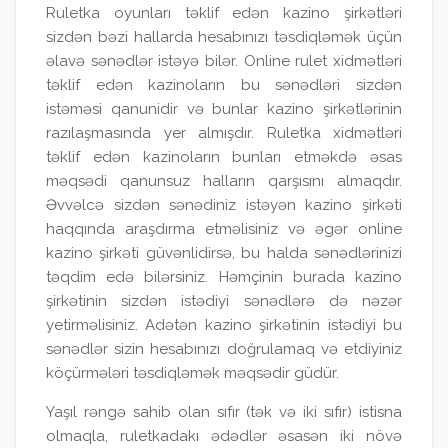
Ruletka oyunları təklif edən kazino şirkətləri
sizdən bəzi hallarda hesabınızı təsdiqləmək üçün
əlavə sənədlər istəyə bilər. Online rulet xidmətləri
təklif edən kazinoların bu sənədləri sizdən
istəməsi qanunidir və bunlar kazino şirkətlərinin
razılaşmasında yer almışdır. Ruletka xidmətləri
təklif edən kazinoların bunları etməkdə əsas
məqsədi qanunsuz halların qarşısını almaqdır.
Əvvəlcə sizdən sənədiniz istəyən kazino şirkəti
haqqında araşdırma etməlisiniz və əgər online
kazino şirkəti güvənlidirsə, bu halda sənədlərinizi
təqdim edə bilərsiniz. Həmçinin burada kazino
şirkətinin sizdən istədiyi sənədlərə də nəzər
yetirməlisiniz. Adətən kazino şirkətinin istədiyi bu
sənədlər sizin hesabınızı doğrulamaq və etdiyiniz
köçürmələri təsdiqləmək məqsədir güdür.
Yaşıl rəngə sahib olan sıfır (tək və iki sıfır) istisna
olmaqla, ruletkadakı ədədlər əsasən iki növə