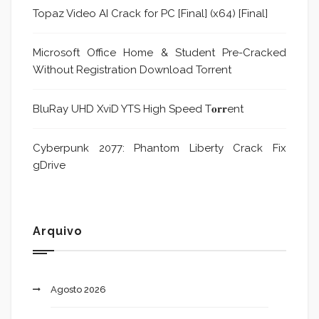
Topaz Video AI Crack for PC [Final] (x64) [Final]
Microsoft Office Home & Student Pre-Cracked
Without Registration Dоwnlоad Torrent
BluRay UHD XviD YTS High Speed T𝐨𝐫𝐫ent
Cyberpunk 2077: Phantom Liberty Crack Fix
gDrive
Arquivo
Agosto 2026