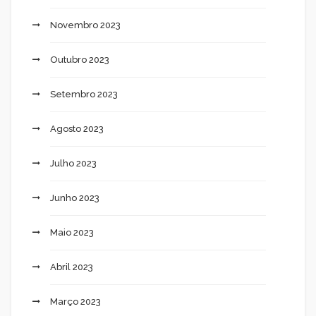
Novembro 2023
Outubro 2023
Setembro 2023
Agosto 2023
Julho 2023
Junho 2023
Maio 2023
Abril 2023
Março 2023