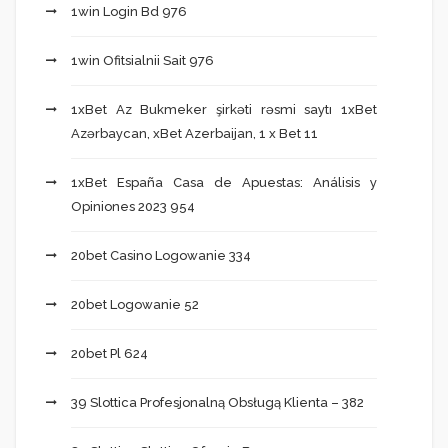
1win Login Bd 976
1win Ofitsialnii Sait 976
1xBet Az Bukmeker şirkəti rəsmi saytı 1xBet
Azərbaycan, xBet Azerbaijan, 1 x Bet 11
1xBet España Casa de Apuestas: Análisis y
Opiniones 2023 954
20bet Casino Logowanie 334
20bet Logowanie 52
20bet Pl 624
39 Slottica Profesjonalną Obsługą Klienta – 382