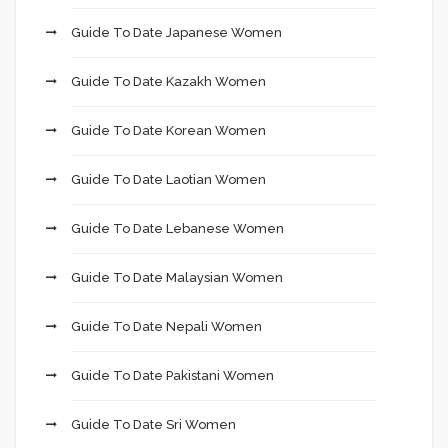
Guide To Date Japanese Women
Guide To Date Kazakh Women
Guide To Date Korean Women
Guide To Date Laotian Women
Guide To Date Lebanese Women
Guide To Date Malaysian Women
Guide To Date Nepali Women
Guide To Date Pakistani Women
Guide To Date Sri Women