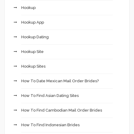
Hookup
Hookup App
Hookup Dating
Hookup Site
Hookup Sites
How To Date Mexican Mail Order Brides?
How To Find Asian Dating Sites
How To Find Cambodian Mail Order Brides
How To Find Indonesian Brides