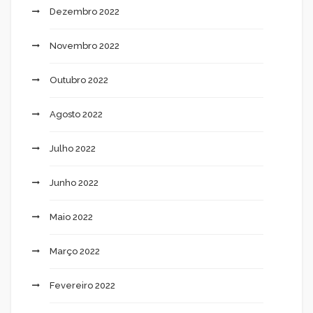
Dezembro 2022
Novembro 2022
Outubro 2022
Agosto 2022
Julho 2022
Junho 2022
Maio 2022
Março 2022
Fevereiro 2022