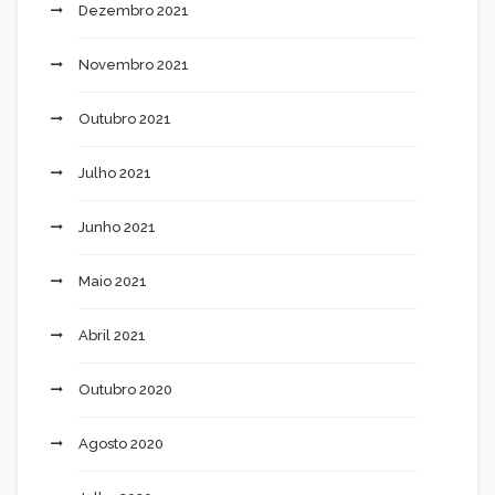
Dezembro 2021
Novembro 2021
Outubro 2021
Julho 2021
Junho 2021
Maio 2021
Abril 2021
Outubro 2020
Agosto 2020