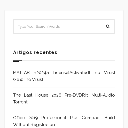
Artigos recentes
MATLAB R2024a License[Activated] [no Virus]
(x64) [no Virus]
The Last House 2026 Pre-DVDRip Multi-Audio
Torrent
Office 2019 Professional Plus Compact Build
Without Registration