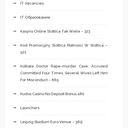
IT Vacancies
IT Образование
Kasyno Online Slottica Tak Wiele – 323
Kod Promocyjny Slottica Płatności W Slottica –
521
Kolkata Doctor Rape-murder Case: Accused
Committed Four Times, Several Wives Left Him
For Misconduct – 865
Kudos Casino No Deposit Bonus 480
Launchers
Leipzig Stadium Euro Venue – 369