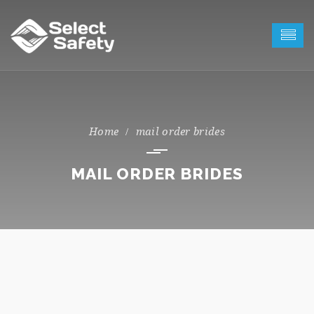
mail order brides
MAIL ORDER BRIDES