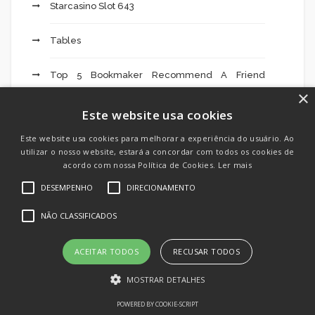
Starcasino Slot 643
Tables
Top 5 Bookmaker Recommend A Friend
Promotions » Which Bookie – 598
×
Este website usa cookies
Top 5 Facts About Syrian Mail Order Brides
Este website usa cookies para melhorar a experiência do usuário. Ao
utilizar o nosso website, estará a concordar com todos os cookies de
Top Facts About Turkish Brides
acordo com nossa Política de Cookies.
Ler mais
DESEMPENHO
DIRECIONAMENTO
ToThe Method Download And Set Up Mostbet
App For Android And Ios 2022 Tip 76
NÃO CLASSIFICADOS
Toto Voorspellingen Lijstjes Tips Vandaag Voor
ACEITAR TODOS
RECUSAR TODOS
Voetbal Wedden" – 323
MOSTRAR DETALHES
Trainers
POWERED BY COOKIE-SCRIPT