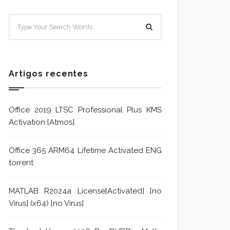
SISTEMA E POLÍTICA DE
Sistem
TRATAMENTO DE DENÚNCIA
Trata
Formu
Artigos recentes
Office 2019 LTSC Professional Plus KMS
Activation {Atmos}
Office 365 ARM64 Lifetime Activated ENG
torrent
MATLAB R2024a License[Activated] [no
Virus] (x64) [no Virus]