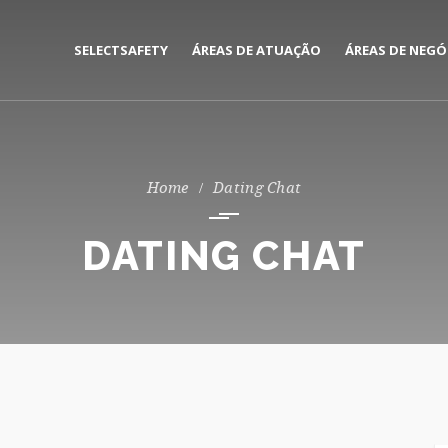
SELECTSAFETY
ÁREAS DE ATUAÇÃO
ÁREAS DE NEGÓ
MEDIAÇÃO E GESTÃO DE
CORPORATE
SEGUROS
PRIVATE
Dating Chat
CONSULTORIA DE RISCOS
DATING CHAT