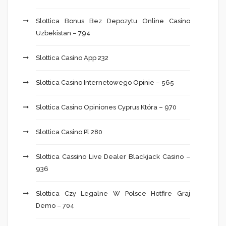
Slottica Bonus Bez Depozytu Online Casino
Uzbekistan – 794
Slottica Casino App 232
Slottica Casino Internetowego Opinie – 565
Slottica Casino Opiniones Cyprus Która – 970
Slottica Casino Pl 280
Slottica Cassino Live Dealer Blackjack Casino –
936
Slottica Czy Legalne W Polsce Hotfire Graj
Demo – 704