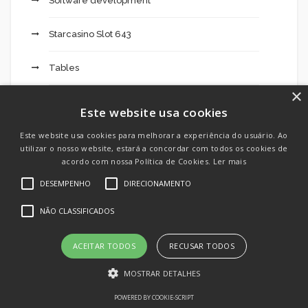
Software development
Starcasino Slot 643
Tables
×
Top 5 Bookmaker Recommend A Friend
Este website usa cookies
Promotions » Which Bookie – 598
Este website usa cookies para melhorar a experiência do usuário. Ao
utilizar o nosso website, estará a concordar com todos os cookies de
Top 5 Facts About Syrian Mail Order Brides
acordo com nossa Política de Cookies.
Ler mais
DESEMPENHO
DIRECIONAMENTO
Top Facts About Turkish Brides
NÃO CLASSIFICADOS
ToThe Method Download And Set Up Mostbet
App For Android And Ios 2022 Tip 76
ACEITAR TODOS
RECUSAR TODOS
Toto Voorspellingen Lijstjes Tips Vandaag Voor
MOSTRAR DETALHES
Voetbal Wedden" – 323
POWERED BY COOKIE-SCRIPT