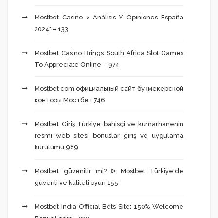
Mostbet Casino > Análisis Y Opiniones España
2024" – 133
Mostbet Casino Brings South Africa Slot Games
To Appreciate Online – 974
Mostbet com официальный сайт букмекерской
конторы Мостбет 746
Mostbet Giriş Türkiye bahisçi ve kumarhanenin
resmi web sitesi bonuslar giriş ve uygulama
kurulumu 989
Mostbet güvenilir mi? ᐉ Mostbet Türkiye'de
güvenli ve kaliteli oyun 155
Mostbet India Official Bets Site: 150% Welcome