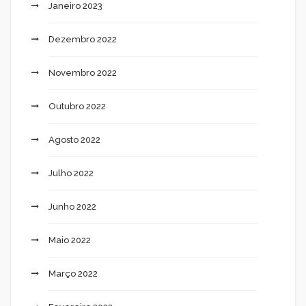
Janeiro 2023
Dezembro 2022
Novembro 2022
Outubro 2022
Agosto 2022
Julho 2022
Junho 2022
Maio 2022
Março 2022