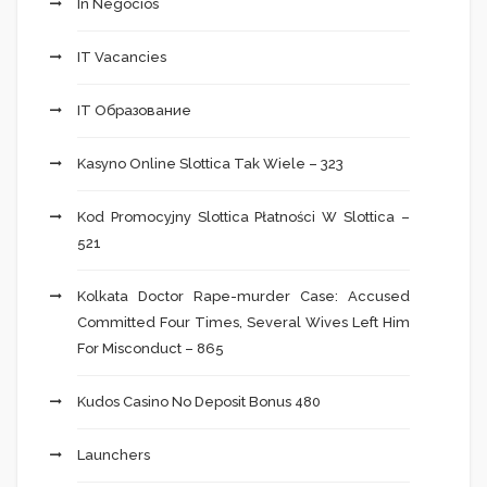
In Negócios
IT Vacancies
IT Образование
Kasyno Online Slottica Tak Wiele – 323
Kod Promocyjny Slottica Płatności W Slottica –
521
Kolkata Doctor Rape-murder Case: Accused
Committed Four Times, Several Wives Left Him
For Misconduct – 865
Kudos Casino No Deposit Bonus 480
Launchers