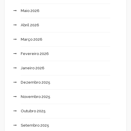
Maio 2026
Abril 2026
Março 2026
Fevereiro 2026
Janeiro 2026
Dezembro 2025
Novembro 2025
Outubro 2025
Setembro 2025