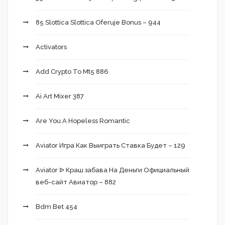
85 Slottica Slottica Oferuje Bonus – 944
Activators
Add Crypto To Mt5 886
Ai Art Mixer 387
Are You A Hopeless Romantic
Aviator Игра Как Выиграть Ставка Будет – 129
Aviator ᐉ Краш забава На Деньги Официальный
веб-сайт Авиатор – 882
Bdm Bet 454