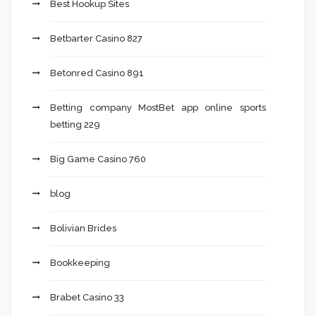
Best Hookup Sites
Betbarter Casino 827
Betonred Casino 891
Betting company MostBet app online sports
betting 229
Big Game Casino 760
blog
Bolivian Brides
Bookkeeping
Brabet Casino 33