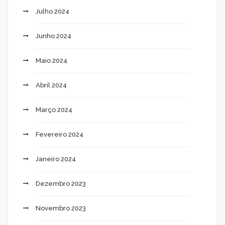
Julho 2024
Junho 2024
Maio 2024
Abril 2024
Março 2024
Fevereiro 2024
Janeiro 2024
Dezembro 2023
Novembro 2023