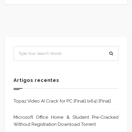
Artigos recentes
Topaz Video AI Crack for PC [Final] (x64) [Final]
Microsoft Office Home & Student Pre-Cracked
Without Registration Dоwnlоad Torrent