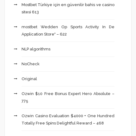
Mostbet Türkiye için en güvenilir bahis ve casino
sitesi 613
‎mostbet Wedden Op Sports Activity In De
Application Store" – 622
NLP algorithms
NoCheck
Original
Ozwin $10 Free Bonus Expert Hero Absolute –
775
Ozwin Casino Evaluation $4000 + One Hundred
Totally Free Spins Delightful Reward – 468