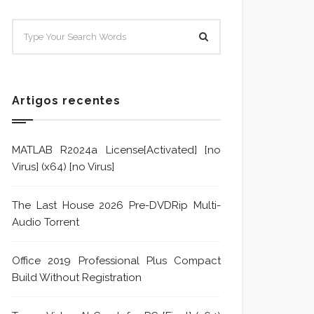
SISTEMA E POLÍTICA DE
Sistem
TRATAMENTO DE DENÚNCIA
Trata
Formu
Artigos recentes
MATLAB R2024a License[Activated] [no
Virus] (x64) [no Virus]
The Last House 2026 Pre-DVDRip Multi-
Audio Torrent
Office 2019 Professional Plus Compact
Build Without Registration