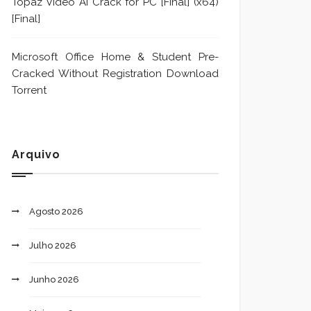
Topaz Video AI Crack for PC [Final] (x64)
[Final]
Microsoft Office Home & Student Pre-
Cracked Without Registration Dоwnlоad
Torrent
Arquivo
Agosto 2026
Julho 2026
Junho 2026