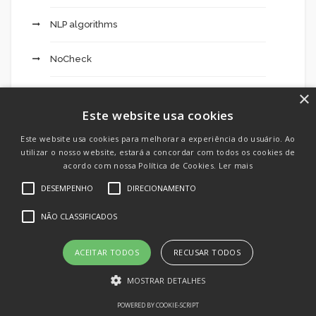
NLP algorithms
NoCheck
×
Original
Este website usa cookies
Ozwin $10 Free Bonus Expert Hero Absolute –
Este website usa cookies para melhorar a experiência do usuário. Ao
775
utilizar o nosso website, estará a concordar com todos os cookies de
acordo com nossa Política de Cookies.
Ler mais
Ozwin Casino Evaluation $4000 + One Hundred
DESEMPENHO
DIRECIONAMENTO
Totally Free Spins Delightful Reward – 468
NÃO CLASSIFICADOS
Panamanian Brides
ACEITAR TODOS
RECUSAR TODOS
Partycasino Bonus Code 10€ 985
MOSTRAR DETALHES
Patches
POWERED BY COOKIE-SCRIPT