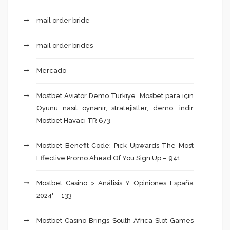
mail order bride
mail order brides
Mercado
Mostbet Aviator Demo Türkiye ️ Mosbet para için
Oyunu nasıl oynanır, stratejistler, demo, indir
Mostbet Havacı TR 673
Mostbet Benefit Code: Pick Upwards The Most
Effective Promo Ahead Of You Sign Up – 941
Mostbet Casino > Análisis Y Opiniones España
2024" – 133
Mostbet Casino Brings South Africa Slot Games