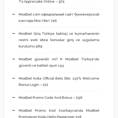
To Appreciate Online – 974
Mostbet com официальный сайт букмекерской
конторы Мостбет 746
Mostbet Giriş Türkiye bahisçi ve kumarhanenin
resmi web sitesi bonuslar giriş ve uygulama
kurulumu 989
Mostbet güvenilir mi? ᐉ Mostbet Türkiye'de
güvenli ve kaliteli oyun 155
Mostbet India Official Bets Site: 150% Welcome
Bonus Login – 222
Mostbet Promo Code And Bonus – 296
Mostbet Promo Kod Azərbaycanda Mostbet
Promosyon Kodu Hello Passenger 218