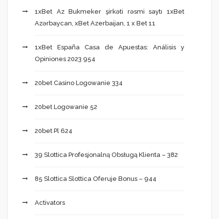
1xBet Az Bukmeker şirkəti rəsmi saytı 1xBet
Azərbaycan, xBet Azerbaijan, 1 x Bet 11
1xBet España Casa de Apuestas: Análisis y
Opiniones 2023 954
20bet Casino Logowanie 334
20bet Logowanie 52
20bet Pl 624
39 Slottica Profesjonalną Obsługą Klienta – 382
85 Slottica Slottica Oferuje Bonus – 944
Activators