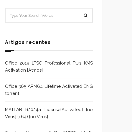
SISTEMA E POLÍTICA DE
Sistem
TRATAMENTO DE DENÚNCIA
Trata
Formu
Artigos recentes
Office 2019 LTSC Professional Plus KMS
Activation {Atmos}
Office 365 ARM64 Lifetime Activated ENG
torrent
MATLAB R2024a License[Activated] [no
Virus] (x64) [no Virus]