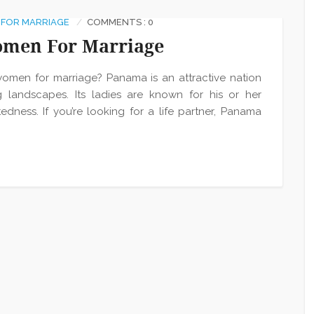
FOR MARRIAGE
COMMENTS : 0
men For Marriage
men for marriage? Panama is an attractive nation
g landscapes. Its ladies are known for his or her
dness. If you’re looking for a life partner, Panama