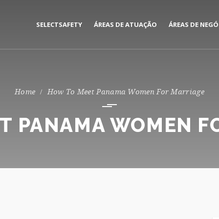
SELECTSAFETY
ÁREAS DE ATUAÇÃO
ÁREAS DE NEGÓ
MEDIAÇÃO E GESTÃO DE
CORPORATE
SEGUROS
PRIVATE
How To Meet Panama Women For Marriage
CONSULTORIA DE RISCOS
T PANAMA WOMEN F