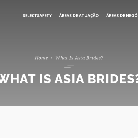
SELECTSAFETY
ÁREAS DE ATUAÇÃO
ÁREAS DE NEGÓ
MEDIAÇÃO E GESTÃO DE
CORPORATE
SEGUROS
PRIVATE
What Is Asia Brides?
CONSULTORIA DE RISCOS
WHAT IS ASIA BRIDES