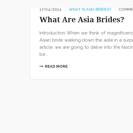
17/04/2024
WHAT IS ASIA BRIDES?
COMMEN
What Are Asia Brides?
Introduction When we think of magnificence,
Asian bride walking down the aisle in a surpr
article, we are going to delve into the fascin
be...
READ MORE