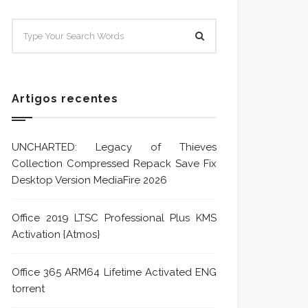
SISTEMA E POLÍTICA DE
Sistem
TRATAMENTO DE DENÚNCIA
Trata
Formu
Artigos recentes
UNCHARTED: Legacy of Thieves
Collection Compressed Repack Save Fix
Desktop Version MediaFire 2026
Office 2019 LTSC Professional Plus KMS
Activation {Atmos}
Office 365 ARM64 Lifetime Activated ENG
torrent