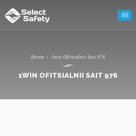
1win Ofitsialnii Sait 976
1WIN OFITSIALNII SAIT 976