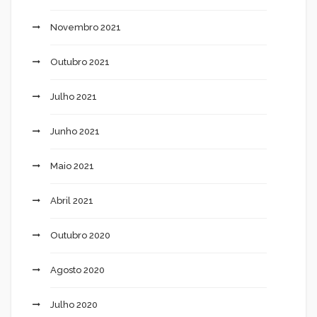
Novembro 2021
Outubro 2021
Julho 2021
Junho 2021
Maio 2021
Abril 2021
Outubro 2020
Agosto 2020
Julho 2020