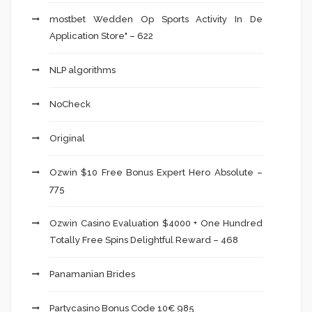
‎mostbet Wedden Op Sports Activity In De
Application Store" – 622
NLP algorithms
NoCheck
Original
Ozwin $10 Free Bonus Expert Hero Absolute –
775
Ozwin Casino Evaluation $4000 + One Hundred
Totally Free Spins Delightful Reward – 468
Panamanian Brides
Partycasino Bonus Code 10€ 985