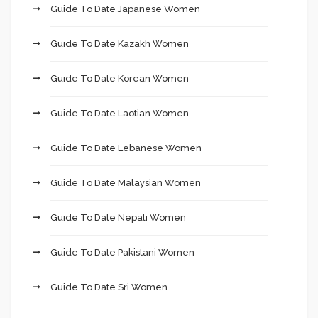
Guide To Date Japanese Women
Guide To Date Kazakh Women
Guide To Date Korean Women
Guide To Date Laotian Women
Guide To Date Lebanese Women
Guide To Date Malaysian Women
Guide To Date Nepali Women
Guide To Date Pakistani Women
Guide To Date Sri Women