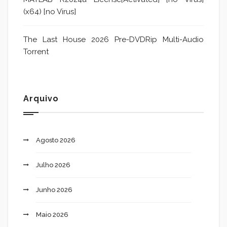
(x64) [no Virus]
The Last House 2026 Pre-DVDRip Multi-Audio
Torrent
Arquivo
Agosto 2026
Julho 2026
Junho 2026
Maio 2026