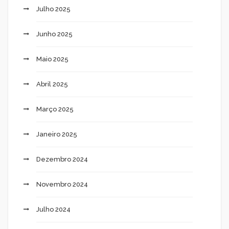
Julho 2025
Junho 2025
Maio 2025
Abril 2025
Março 2025
Janeiro 2025
Dezembro 2024
Novembro 2024
Julho 2024