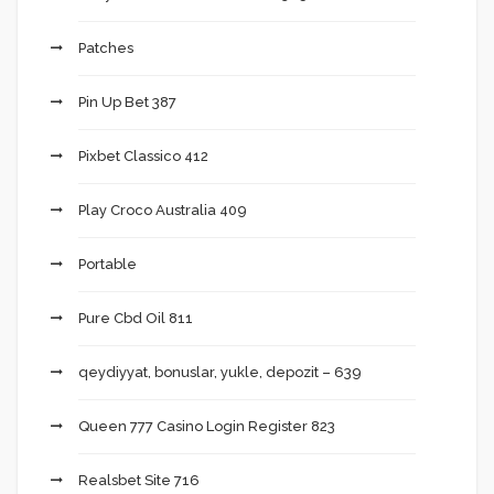
Patches
Pin Up Bet 387
Pixbet Classico 412
Play Croco Australia 409
Portable
Pure Cbd Oil 811
qeydiyyat, bonuslar, yukle, depozit – 639
Queen 777 Casino Login Register 823
Realsbet Site 716