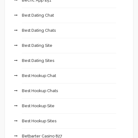
Becric App 451
Best Dating Chat
Best Dating Chats
Best Dating Site
Best Dating Sites
Best Hookup Chat
Best Hookup Chats
Best Hookup Site
Best Hookup Sites
Betbarter Casino 827