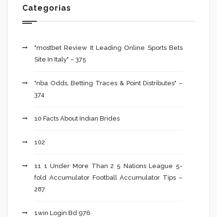
Categorias
"mostbet Review It Leading Online Sports Bets
Site In Italy" – 375
"nba Odds, Betting Traces & Point Distributes" –
374
10 Facts About Indian Brides
102
11 1 Under More Than 2 5 Nations League 5-
fold Accumulator Football Accumulator Tips –
287
1win Login Bd 976