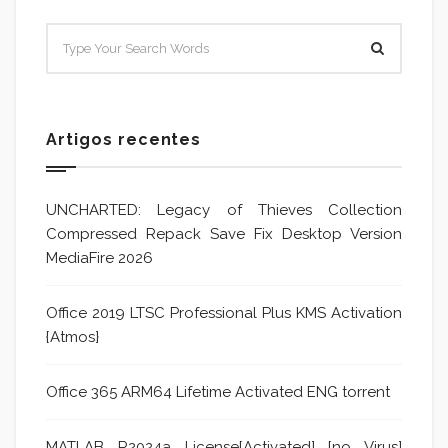
Artigos recentes
UNCHARTED: Legacy of Thieves Collection
Compressed Repack Save Fix Desktop Version
MediaFire 2026
Office 2019 LTSC Professional Plus KMS Activation
{Atmos}
Office 365 ARM64 Lifetime Activated ENG torrent
MATLAB R2024a License[Activated] [no Virus]