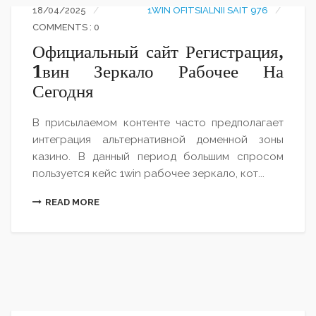
18/04/2025
1WIN OFITSIALNII SAIT 976
COMMENTS : 0
Официальный сайт Регистрация,
1вин Зеркало Рабочее На
Сегодня
В присылаемом контенте часто предполагает
интеграция альтернативной доменной зоны
казино. В данный период большим спросом
пользуется кейс 1win рабочее зеркало, кот...
READ MORE