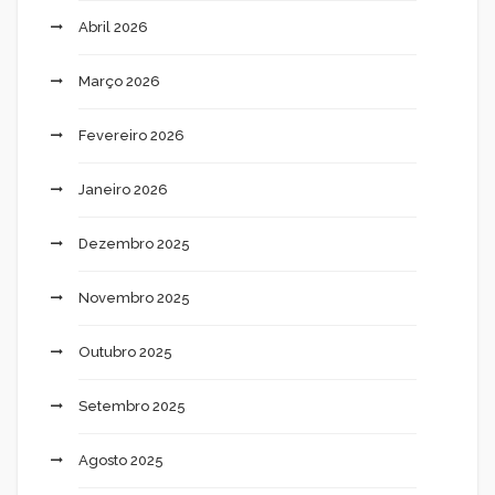
Abril 2026
Março 2026
Fevereiro 2026
Janeiro 2026
Dezembro 2025
Novembro 2025
Outubro 2025
Setembro 2025
Agosto 2025