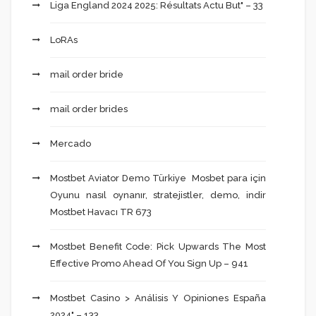
Liga England 2024 2025: Résultats Actu But" – 33
LoRAs
mail order bride
mail order brides
Mercado
Mostbet Aviator Demo Türkiye ️ Mosbet para için
Oyunu nasıl oynanır, stratejistler, demo, indir
Mostbet Havacı TR 673
Mostbet Benefit Code: Pick Upwards The Most
Effective Promo Ahead Of You Sign Up – 941
Mostbet Casino > Análisis Y Opiniones España
2024" – 133