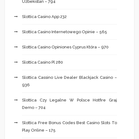
Uzbekistan – 794
Slottica Casino App 232
Slottica Casino Internetowego Opinie – 565
Slottica Casino Opiniones Cyprus Która – 970
Slottica Casino Pl 280
Slottica Cassino Live Dealer Blackjack Casino –
936
Slottica Czy Legalne W Polsce Hotfire Graj
Demo – 704
Slottica Free Bonus Codes Best Casino Slots To
Play Online – 175