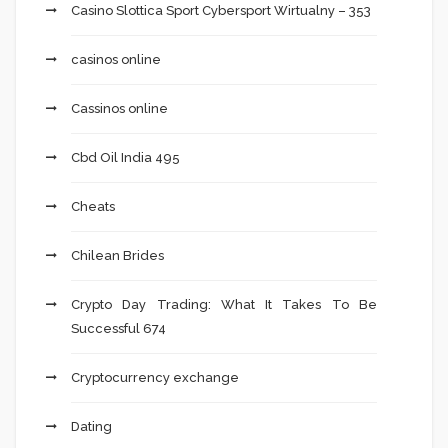
Casino Slottica Sport Cybersport Wirtualny – 353
casinos online
Cassinos online
Cbd Oil India 495
Cheats
Chilean Brides
Crypto Day Trading: What It Takes To Be
Successful 674
Cryptocurrency exchange
Dating