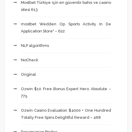
Mostbet Türkiye için en güvenilir bahis ve casino
sitesi 613
‎mostbet Wedden Op Sports Activity In De
Application Store" – 622
NLP algorithms
NoCheck
Original
Ozwin $10 Free Bonus Expert Hero Absolute –
775
Ozwin Casino Evaluation $4000 + One Hundred
Totally Free Spins Delightful Reward – 468
Panamanian Brides