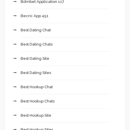
Bdmbet Application 117
Becric App 451
Best Dating Chat
Best Dating Chats
Best Dating Site
Best Dating Sites
Best Hookup Chat
Best Hookup Chats
Best Hookup Site
Best Hookup Sites