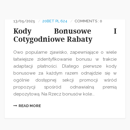
13/05/2025
20BET PL 624
COMMENTS : 0
Kody Bonusowe I
Cotygodniowe Rabaty
Owo popularne zjawisko, zapewniające o wiele
łatwiejsze zidentyfikowanie bonusu w trakcie
adaptacji płatności. Dlatego pierwsze kody
bonusowe za każdym razem odnajdzie się w
ogólnie dostępnej sekcji promocji wśród
propozycji spośród odnawialną premią
depozytową. Na Rzecz bonusów kole...
READ MORE