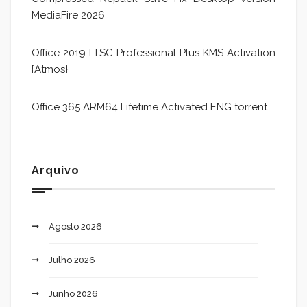
MediaFire 2026
Office 2019 LTSC Professional Plus KMS Activation
{Atmos}
Office 365 ARM64 Lifetime Activated ENG torrent
Arquivo
Agosto 2026
Julho 2026
Junho 2026