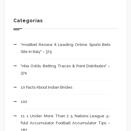
Categorias
"mostbet Review It Leading Online Sports Bets
Site In Italy" – 375
"nba Odds, Betting Traces & Point Distributes" –
374
10 Facts About Indian Brides
102
11 1 Under More Than 2 5 Nations League 5-
fold Accumulator Football Accumulator Tips –
287