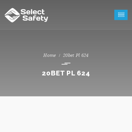
20bet Pl 624
20BET PL 624