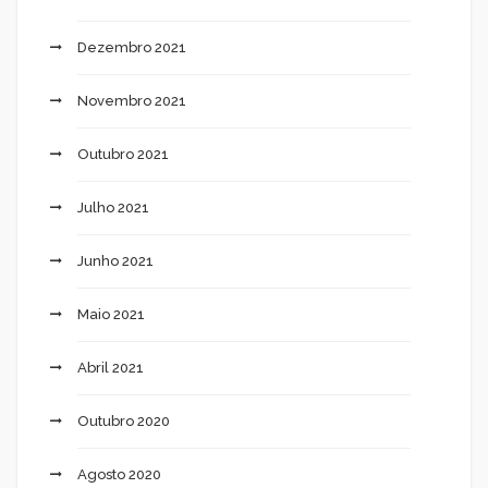
Dezembro 2021
Novembro 2021
Outubro 2021
Julho 2021
Junho 2021
Maio 2021
Abril 2021
Outubro 2020
Agosto 2020