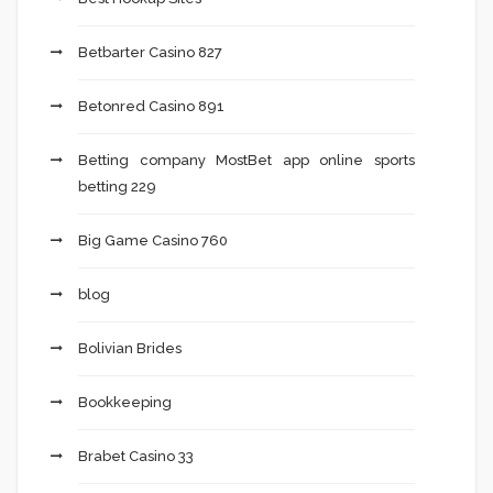
Betbarter Casino 827
Betonred Casino 891
Betting company MostBet app online sports
betting 229
Big Game Casino 760
blog
Bolivian Brides
Bookkeeping
Brabet Casino 33