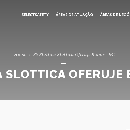
SELECTSAFETY
ÁREAS DE ATUAÇÃO
ÁREAS DE NEGÓ
MEDIAÇÃO E GESTÃO DE
CORPORATE
SEGUROS
PRIVATE
85 Slottica Slottica Oferuje Bonus - 944
CONSULTORIA DE RISCOS
A SLOTTICA OFERUJE 