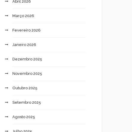
Abril 2026
Março 2026
Fevereiro 2026
Janeiro 2026
Dezembro 2025
Novembro 2025
Outubro 2025
Setembro 2025
Agosto 2025
Julho 2025