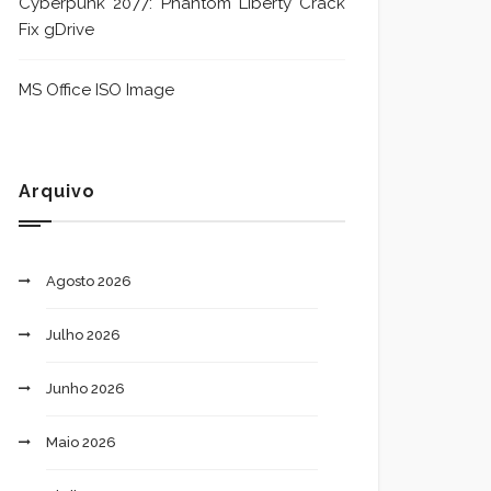
Cyberpunk 2077: Phantom Liberty Crack
Fix gDrive
MS Office ISO Image
Arquivo
Agosto 2026
Julho 2026
Junho 2026
Maio 2026