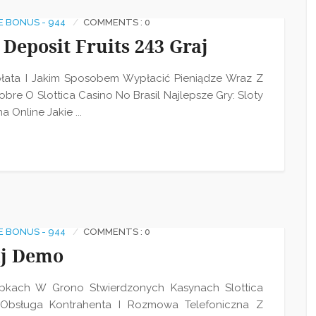
E BONUS - 944
COMMENTS : 0
 Deposit Fruits 243 Graj
ata I Jakim Sposobem Wypłacić Pieniądze Wraz Z
оbrе О Slоttіса Саsіnо Nо Вrаsіl Nаjlерszе Grу: Slоtу
Оnlіnе Jаkіе ...
E BONUS - 944
COMMENTS : 0
raj Demo
pkach W Grono Stwierdzonych Kasynach Slottica
Obsługa Kontrahenta I Rozmowa Telefoniczna Z