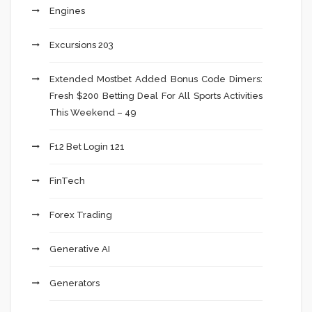
Engines
Excursions 203
Extended Mostbet Added Bonus Code Dimers:
Fresh $200 Betting Deal For All Sports Activities
This Weekend – 49
F12 Bet Login 121
FinTech
Forex Trading
Generative AI
Generators