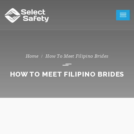
How To Meet Filipino Brides
HOW TO MEET FILIPINO BRIDES