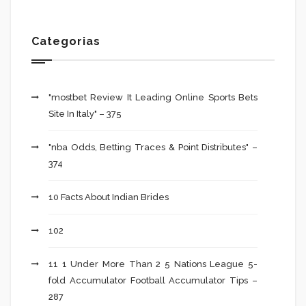
Categorias
"mostbet Review It Leading Online Sports Bets
Site In Italy" – 375
"nba Odds, Betting Traces & Point Distributes" –
374
10 Facts About Indian Brides
102
11 1 Under More Than 2 5 Nations League 5-
fold Accumulator Football Accumulator Tips –
287