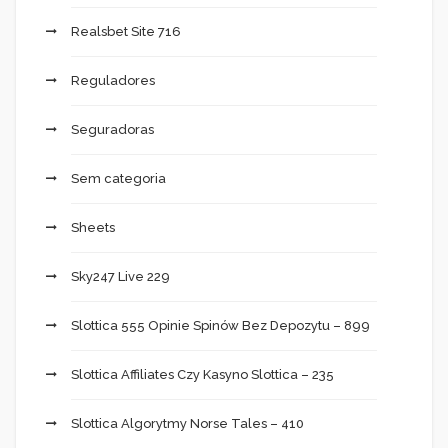
Realsbet Site 716
Reguladores
Seguradoras
Sem categoria
Sheets
Sky247 Live 229
Slottica 555 Opinie Spinów Bez Depozytu – 899
Slottica Affiliates Czy Kasyno Slottica – 235
Slottica Algorytmy Norse Tales – 410