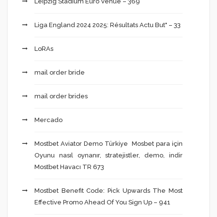
Leipzig Stadium Euro Venue – 369
Liga England 2024 2025: Résultats Actu But" – 33
LoRAs
mail order bride
mail order brides
Mercado
Mostbet Aviator Demo Türkiye ️ Mosbet para için
Oyunu nasıl oynanır, stratejistler, demo, indir
Mostbet Havacı TR 673
Mostbet Benefit Code: Pick Upwards The Most
Effective Promo Ahead Of You Sign Up – 941