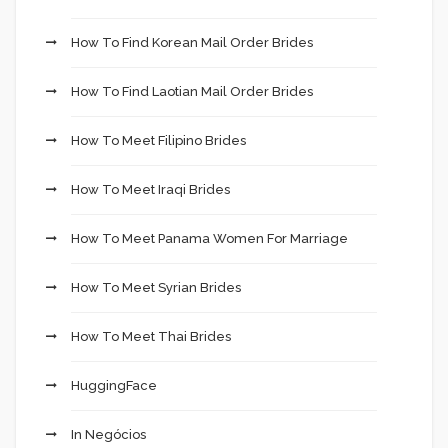
How To Find Korean Mail Order Brides
How To Find Laotian Mail Order Brides
How To Meet Filipino Brides
How To Meet Iraqi Brides
How To Meet Panama Women For Marriage
How To Meet Syrian Brides
How To Meet Thai Brides
HuggingFace
In Negócios