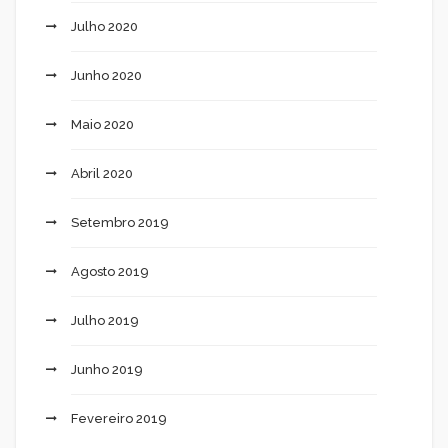
Julho 2020
Junho 2020
Maio 2020
Abril 2020
Setembro 2019
Agosto 2019
Julho 2019
Junho 2019
Fevereiro 2019