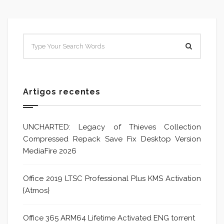
Artigos recentes
UNCHARTED: Legacy of Thieves Collection
Compressed Repack Save Fix Desktop Version
MediaFire 2026
Office 2019 LTSC Professional Plus KMS Activation
{Atmos}
Office 365 ARM64 Lifetime Activated ENG torrent