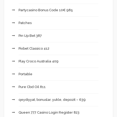
Partycasino Bonus Code 10€ 985
Patches
Pin Up Bet 387
Pixbet Classico 412
Play Croco Australia 409
Portable
Pure Cbd Oil 811
qeydiyyat, bonuslar, yukle, depozit – 639
Queen 777 Casino Login Register 823