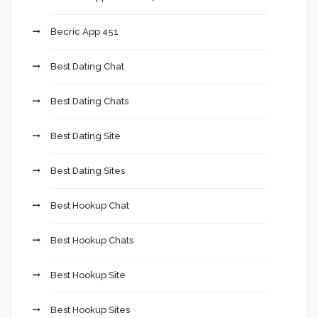
Becric App 451
Best Dating Chat
Best Dating Chats
Best Dating Site
Best Dating Sites
Best Hookup Chat
Best Hookup Chats
Best Hookup Site
Best Hookup Sites