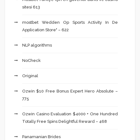
sitesi 613
‎mostbet Wedden Op Sports Activity In De
Application Store" – 622
NLP algorithms
NoCheck
Original
Ozwin $10 Free Bonus Expert Hero Absolute –
775
Ozwin Casino Evaluation $4000 + One Hundred
Totally Free Spins Delightful Reward – 468
Panamanian Brides