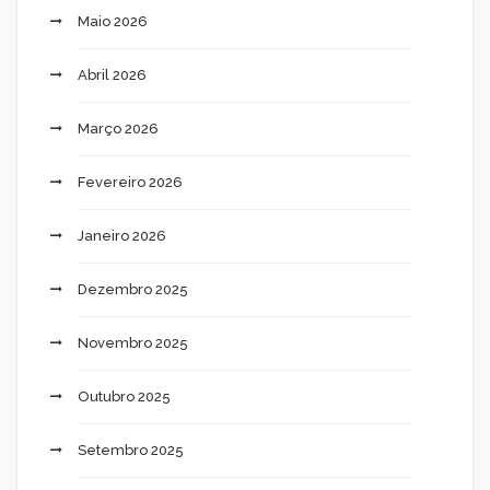
Maio 2026
Abril 2026
Março 2026
Fevereiro 2026
Janeiro 2026
Dezembro 2025
Novembro 2025
Outubro 2025
Setembro 2025