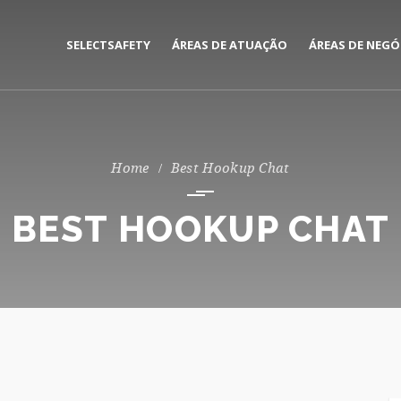
SELECTSAFETY
ÁREAS DE ATUAÇÃO
ÁREAS DE NEGÓ
MEDIAÇÃO E GESTÃO DE
CORPORATE
SEGUROS
PRIVATE
Best Hookup Chat
CONSULTORIA DE RISCOS
BEST HOOKUP CHAT