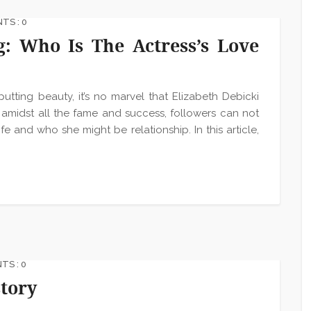
S : 0
g: Who Is The Actress’s Love
tting beauty, it’s no marvel that Elizabeth Debicki
ut amidst all the fame and success, followers can not
e and who she might be relationship. In this article,
S : 0
story