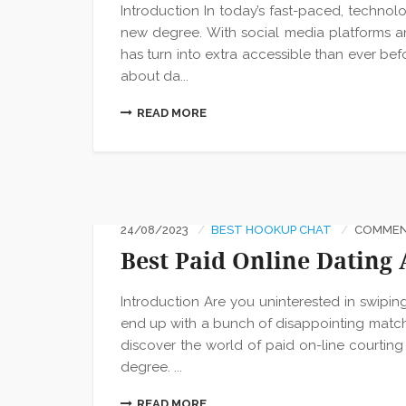
Introduction In today’s fast-paced, technol
new degree. With social media platforms an
has turn into extra accessible than ever be
about da...
READ MORE
24/08/2023
BEST HOOKUP CHAT
COMMENT
Best Paid Online Dating
Introduction Are you uninterested in swiping
end up with a bunch of disappointing matche
discover the world of paid on-line courting
degree. ...
READ MORE