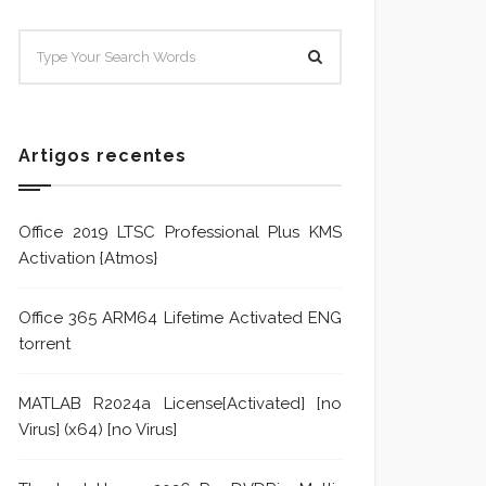
SISTEMA E POLÍTICA DE
Sistem
TRATAMENTO DE DENÚNCIA
Trata
Formu
Artigos recentes
Office 2019 LTSC Professional Plus KMS
Activation {Atmos}
Office 365 ARM64 Lifetime Activated ENG
torrent
MATLAB R2024a License[Activated] [no
Virus] (x64) [no Virus]