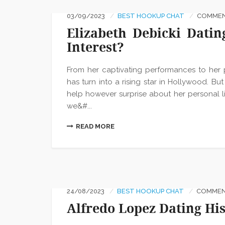
03/09/2023
BEST HOOKUP CHAT
COMMENT
Elizabeth Debicki Datin
Interest?
From her captivating performances to her pu
has turn into a rising star in Hollywood. B
help however surprise about her personal lif
we&#...
READ MORE
24/08/2023
BEST HOOKUP CHAT
COMMENT
Alfredo Lopez Dating Hi