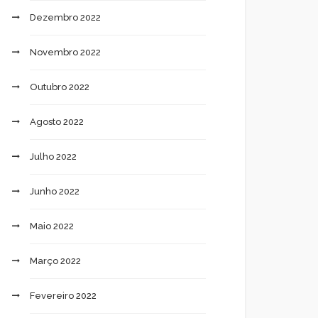
Dezembro 2022
Novembro 2022
Outubro 2022
Agosto 2022
Julho 2022
Junho 2022
Maio 2022
Março 2022
Fevereiro 2022