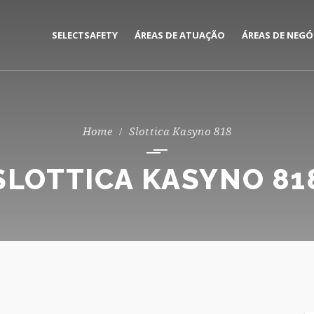
SELECTSAFETY
ÁREAS DE ATUAÇÃO
ÁREAS DE NEGÓ
MEDIAÇÃO E GESTÃO DE
CORPORATE
SEGUROS
PRIVATE
Slottica Kasyno 818
CONSULTORIA DE RISCOS
SLOTTICA KASYNO 81