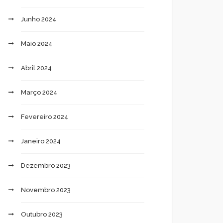
Junho 2024
Maio 2024
Abril 2024
Março 2024
Fevereiro 2024
Janeiro 2024
Dezembro 2023
Novembro 2023
Outubro 2023