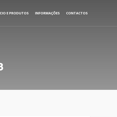
CIO E PRODUTOS
INFORMAÇÕES
CONTACTOS
INFORMAÇÃO LEGAL
CERTIFICADOS
LINKS ÚTEIS
8
RELATÓRIO E CONTAS
20
POLÍTICA DE PRIVACIDADE
20
POLÍTICA DE GESTÃO DE
Políti
20
RECLAMAÇÕES
Recla
POLÍTICA DE TRATAMENTO
Políti