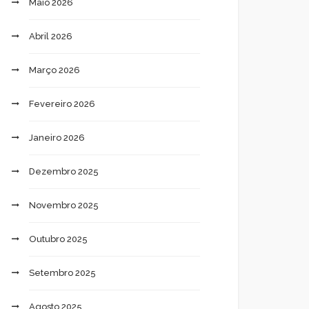
Maio 2026
Abril 2026
Março 2026
Fevereiro 2026
Janeiro 2026
Dezembro 2025
Novembro 2025
Outubro 2025
Setembro 2025
Agosto 2025