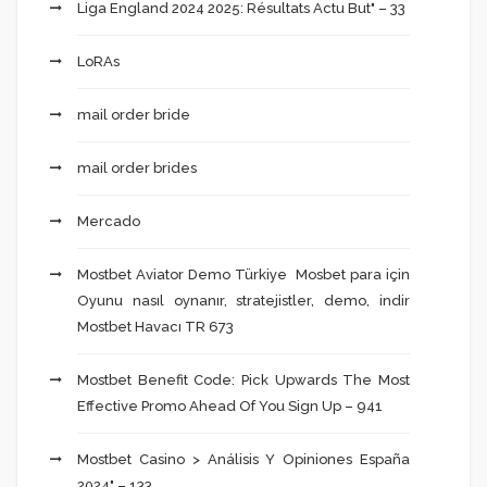
Liga England 2024 2025: Résultats Actu But" – 33
LoRAs
mail order bride
mail order brides
Mercado
Mostbet Aviator Demo Türkiye ️ Mosbet para için
Oyunu nasıl oynanır, stratejistler, demo, indir
Mostbet Havacı TR 673
Mostbet Benefit Code: Pick Upwards The Most
Effective Promo Ahead Of You Sign Up – 941
Mostbet Casino > Análisis Y Opiniones España
2024" – 133