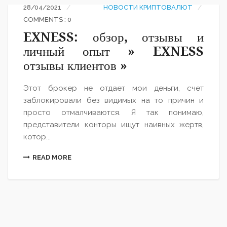
28/04/2021
НОВОСТИ КРИПТОВАЛЮТ
COMMENTS : 0
EXNESS: обзор, отзывы и
личный опыт » EXNESS
отзывы клиентов »
Этот брокер не отдает мои деньги, счет
заблокировали без видимых на то причин и
просто отмалчиваются. Я так понимаю,
представители конторы ищут наивных жертв,
котор...
READ MORE