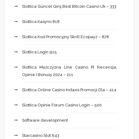
Slottica Güncel Giriş Best Bitcoin Casino Uk – 333
Slottica Kasyno 818
Slottica Kod Promocyjny Skrill Ecopayz – 878
Slottica Login 915
Slottica Mężczyzna Line Casino Pl Recenzja,
Opinie I Bonusy 2024 – 211
Slottica Online Casino Indaxis Promocji Dla – 414
Slottica Opinie Forum Casino Login – 500
Software development
Starcasino Slot 643