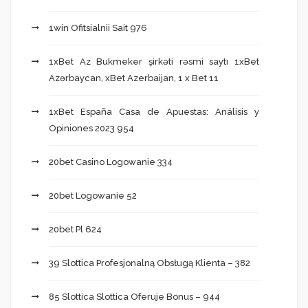
1win Ofitsialnii Sait 976
1xBet Az Bukmeker şirkəti rəsmi saytı 1xBet
Azərbaycan, xBet Azerbaijan, 1 x Bet 11
1xBet España Casa de Apuestas: Análisis y
Opiniones 2023 954
20bet Casino Logowanie 334
20bet Logowanie 52
20bet Pl 624
39 Slottica Profesjonalną Obsługą Klienta – 382
85 Slottica Slottica Oferuje Bonus – 944