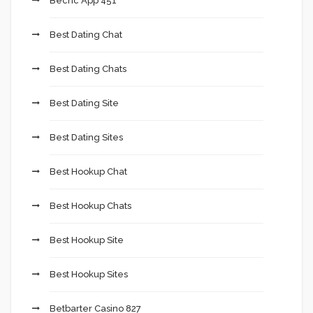
Becric App 451
Best Dating Chat
Best Dating Chats
Best Dating Site
Best Dating Sites
Best Hookup Chat
Best Hookup Chats
Best Hookup Site
Best Hookup Sites
Betbarter Casino 827