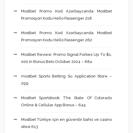
Mostbet Promo Kod Azərbaycanda Mostbet
Promosyon Kodu Hello Passenger 218
Mostbet Promo Kod Azərbaycanda Mostbet
Promosyon Kodu Hello Passenger 262
Mostbet Review: Promo Signal Forbes Up To $1,
000 In Bonus Bets October 2024 – 684
‎mostbet Sports Betting Su Application Store –
299
Mostbet Sportsbook The State Of Colorado
Online & Cellular App Bonus – 645
Mostbet Türkiye için en güvenilir bahis ve casino
sitesi 613