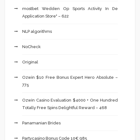
‎mostbet Wedden Op Sports Activity In De
Application Store" – 622
NLP algorithms
NoCheck
Original
Ozwin $10 Free Bonus Expert Hero Absolute –
775
Ozwin Casino Evaluation $4000 + One Hundred
Totally Free Spins Delightful Reward – 468
Panamanian Brides
Partycasino Bonus Code 10€ 985