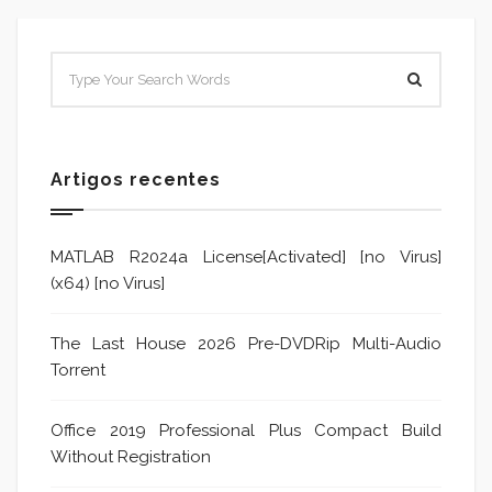
Artigos recentes
MATLAB R2024a License[Activated] [no Virus]
(x64) [no Virus]
The Last House 2026 Pre-DVDRip Multi-Audio
Torrent
Office 2019 Professional Plus Compact Build
Without Registration