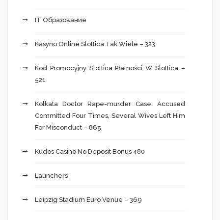
IT Образование
Kasyno Online Slottica Tak Wiele – 323
Kod Promocyjny Slottica Płatności W Slottica –
521
Kolkata Doctor Rape-murder Case: Accused
Committed Four Times, Several Wives Left Him
For Misconduct – 865
Kudos Casino No Deposit Bonus 480
Launchers
Leipzig Stadium Euro Venue – 369