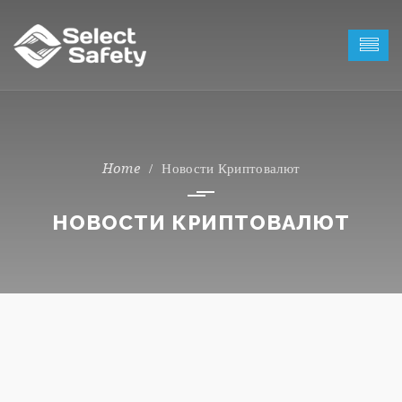
Новости Криптовалют
НОВОСТИ КРИПТОВАЛЮТ