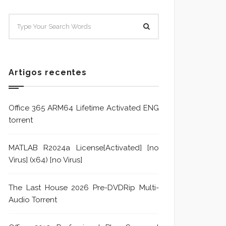
SISTEMA E POLÍTICA DE
Sistem
TRATAMENTO DE DENÚNCIA
Trata
Formu
Artigos recentes
Office 365 ARM64 Lifetime Activated ENG
torrent
MATLAB R2024a License[Activated] [no
Virus] (x64) [no Virus]
The Last House 2026 Pre-DVDRip Multi-
Audio Torrent