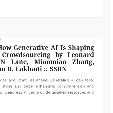
0
How Generative AI Is Shaping
Crowdsourcing by Leonard
e N Lane, Miaomiao Zhang,
im R. Lakhani :: SSRN
enges and what lies ahead Generative AI can tailor
ing styles and pace, enhancing comprehension and
 and weakness, AI can provide targeted resources and