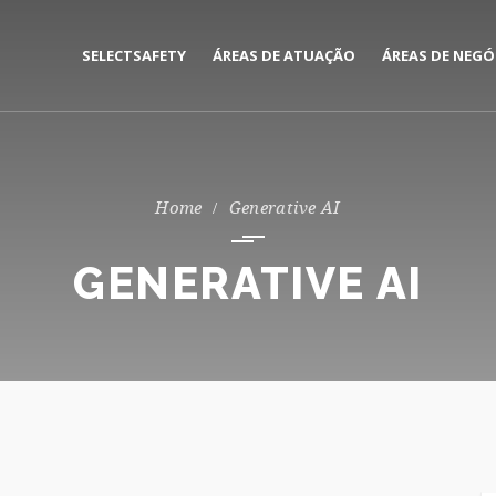
SELECTSAFETY
ÁREAS DE ATUAÇÃO
ÁREAS DE NEGÓ
MEDIAÇÃO E GESTÃO DE
CORPORATE
SEGUROS
PRIVATE
Generative AI
CONSULTORIA DE RISCOS
GENERATIVE AI