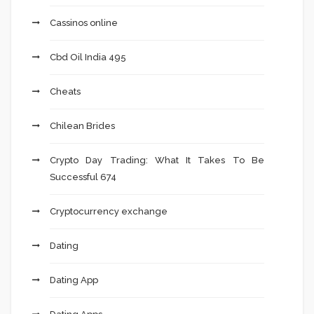
Cassinos online
Cbd Oil India 495
Cheats
Chilean Brides
Crypto Day Trading: What It Takes To Be
Successful 674
Cryptocurrency exchange
Dating
Dating App