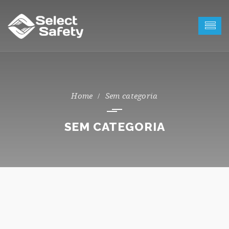
Sem categoria
SEM CATEGORIA