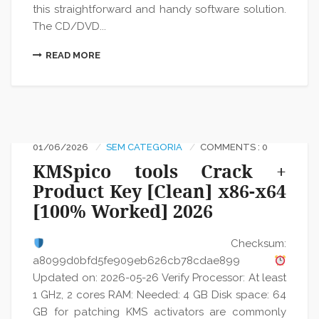
this straightforward and handy software solution.
The CD/DVD...
READ MORE
01/06/2026
SEM CATEGORIA
COMMENTS : 0
KMSpico tools Crack +
Product Key [Clean] x86-x64
[100% Worked] 2026
Checksum:
a8099d0bfd5fe909eb626cb78cdae899
Updated on: 2026-05-26 Verify Processor: At least
1 GHz, 2 cores RAM: Needed: 4 GB Disk space: 64
GB for patching KMS activators are commonly