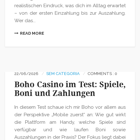
realistischen Eindruck, was dich im Alltag erwartet
– von der ersten Einzahlung bis zur Auszahlung.
Wer das...
READ MORE
22/06/2026
SEM CATEGORIA
COMMENTS : 0
Boho Casino im Test: Spiele,
Boni und Zahlungen
In diesem Test schaue ich mir Boho vor allem aus
der Perspektive „Mobile zuerst“ an: Wie gut wirkt
die Plattform am Handy, welche Spiele sind
verfügbar und wie laufen Boni sowie
Auszahlungen in der Praxis? Der Fokus liegt dabei