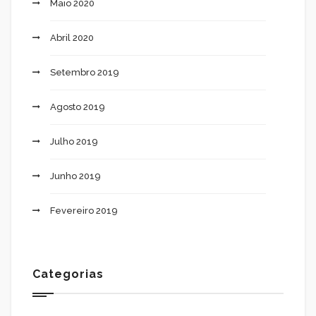
Maio 2020
Abril 2020
Setembro 2019
Agosto 2019
Julho 2019
Junho 2019
Fevereiro 2019
Categorias