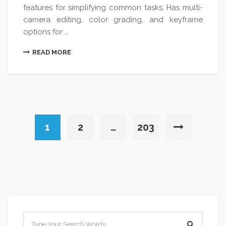
features for simplifying common tasks. Has multi-
camera editing, color grading, and keyframe
options for ...
READ MORE
1
2
…
203