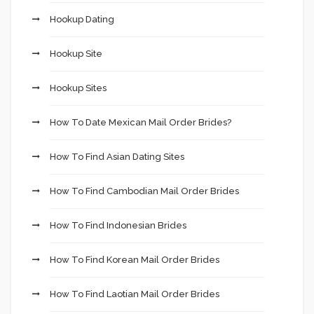
Hookup Dating
Hookup Site
Hookup Sites
How To Date Mexican Mail Order Brides?
How To Find Asian Dating Sites
How To Find Cambodian Mail Order Brides
How To Find Indonesian Brides
How To Find Korean Mail Order Brides
How To Find Laotian Mail Order Brides