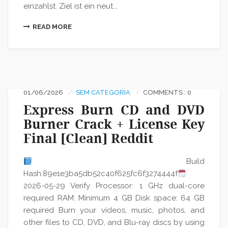
einzahlst. Ziel ist ein neut...
READ MORE
01/06/2026
SEM CATEGORIA
COMMENTS : 0
Express Burn CD and DVD
Burner Crack + License Key
Final [Clean] Reddit
Build
Hash:89e1e3ba5db52c40f625fc6f3274444f
2026-05-29 Verify Processor: 1 GHz dual-core
required RAM: Minimum 4 GB Disk space: 64 GB
required Burn your videos, music, photos, and
other files to CD, DVD, and Blu-ray discs by using