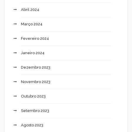
Abril 2024
Março 2024
Fevereiro 2024
Janeiro 2024
Dezembro 2023
Novembro 2023
Outubro 2023
Setembro 2023
Agosto 2023