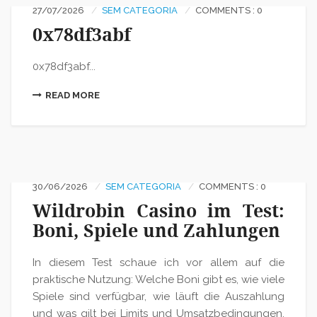
27/07/2026
SEM CATEGORIA
COMMENTS : 0
0x78df3abf
0x78df3abf...
READ MORE
30/06/2026
SEM CATEGORIA
COMMENTS : 0
Wildrobin Casino im Test:
Boni, Spiele und Zahlungen
In diesem Test schaue ich vor allem auf die
praktische Nutzung: Welche Boni gibt es, wie viele
Spiele sind verfügbar, wie läuft die Auszahlung
und was gilt bei Limits und Umsatzbedingungen.