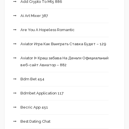
Add Crypto To Mt5 886
Ai Art Mixer 387
Are You A Hopeless Romantic
Aviator Игра Как Выиграть Ставка Будет – 129
Aviator ᐉ Краш забава На Деньги Официальный
веб-сайт Авиатор – 882
Bdm Bet 454
Bdmbet Application 117
Becric App 451
Best Dating Chat