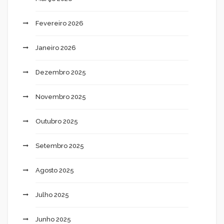
Fevereiro 2026
Janeiro 2026
Dezembro 2025
Novembro 2025
Outubro 2025
Setembro 2025
Agosto 2025
Julho 2025
Junho 2025