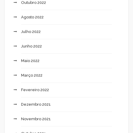
Outubro 2022
Agosto 2022
Julho 2022
Junho 2022
Maio 2022
Março 2022
Fevereiro 2022
Dezembro 2021
Novembro 2021