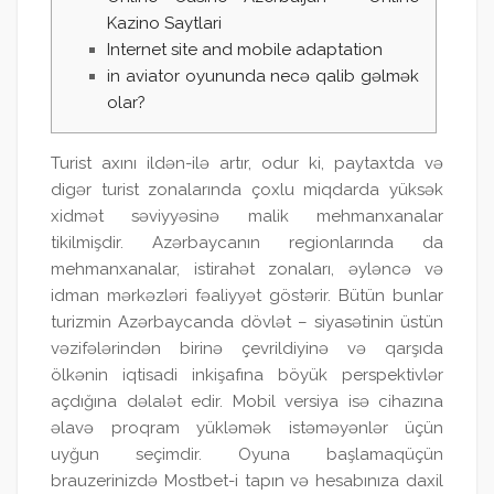
Kazino Saytlari
Internet site and mobile adaptation
in aviator oyununda necə qalib gəlmək
olar?
Turist axını ildən-ilə artır, odur ki, paytaxtda və
digər turist zonalarında çoxlu miqdarda yüksək
xidmət səviyyəsinə malik mehmanxanalar
tikilmişdir. Azərbaycanın regionlarında da
mehmanxanalar, istirahət zonaları, əyləncə və
idman mərkəzləri fəaliyyət göstərir. Bütün bunlar
turizmin Azərbaycanda dövlət – siyasətinin üstün
vəzifələrindən birinə çevrildiyinə və qarşıda
ölkənin iqtisadi inkişafına böyük perspektivlər
açdığına dəlalət edir. Mobil versiya isə cihazına
əlavə proqram yükləmək istəməyənlər üçün
uyğun seçimdir. Oyuna başlamaqüçün
brauzerinizdə Mostbet-i tapın və hesabınıza daxil