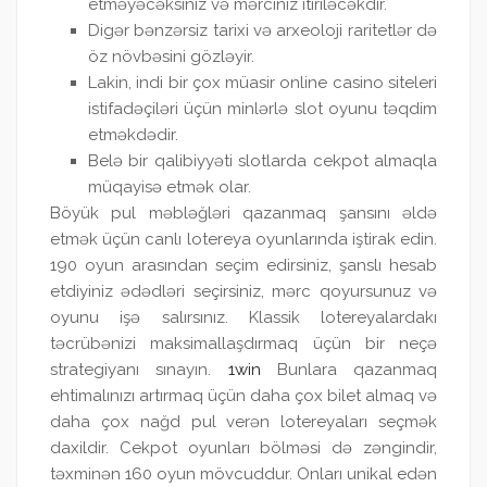
etməyəcəksiniz və mərciniz itiriləcəkdir.
Digər bənzərsiz tarixi və arxeoloji raritetlər də
öz növbəsini gözləyir.
Lakin, indi bir çox müasir online casino siteleri
istifadəçiləri üçün minlərlə slot oyunu təqdim
etməkdədir.
Belə bir qalibiyyəti slotlarda cekpot almaqla
müqayisə etmək olar.
Böyük pul məbləğləri qazanmaq şansını əldə
etmək üçün canlı lotereya oyunlarında iştirak edin.
190 oyun arasından seçim edirsiniz, şanslı hesab
etdiyiniz ədədləri seçirsiniz, mərc qoyursunuz və
oyunu işə salırsınız. Klassik lotereyalardakı
təcrübənizi maksimallaşdırmaq üçün bir neçə
strategiyanı sınayın.
1win
Bunlara qazanmaq
ehtimalınızı artırmaq üçün daha çox bilet almaq və
daha çox nağd pul verən lotereyaları seçmək
daxildir. Cekpot oyunları bölməsi də zəngindir,
təxminən 160 oyun mövcuddur. Onları unikal edən