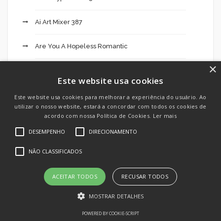
Ai Art Mixer 387
Are You A Hopeless Romantic
×
Aviator Игра Как Выиграть Ставка Будет – 129
Este website usa cookies
Aviator ᐉ Краш забава На Деньги Официальный
Este website usa cookies para melhorar a experiência do usuário. Ao
utilizar o nosso website, estará a concordar com todos os cookies de
веб-сайт Авиатор – 882
acordo com nossa Política de Cookies.
Ler mais
Bdm Bet 454
DESEMPENHO
DIRECIONAMENTO
NÃO CLASSIFICADOS
Bdmbet Application 117
ACEITAR TODOS
RECUSAR TODOS
Becric App 451
MOSTRAR DETALHES
Best Dating Chat
POWERED BY COOKIE-SCRIPT