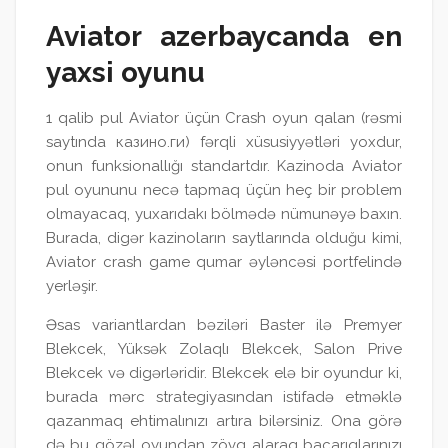
Aviator azerbaycanda en
yaxsi oyunu
1 qalib pul Aviator üçün Crash oyun qalan (rəsmi
saytında казино.ги) fərqli xüsusiyyətləri yoxdur,
onun funksionallığı standartdır. Kazinoda Aviator
pul oyununu necə tapmaq üçün heç bir problem
olmayacaq, yuxarıdakı bölmədə nümunəyə baxın.
Burada, digər kazinoların saytlarında olduğu kimi,
Aviator crash game qumar əyləncəsi portfelində
yerləşir.
Əsas variantlardan bəziləri Baster ilə Premyer
Blekcek, Yüksək Zolaqlı Blekcek, Salon Prive
Blekcek və digərləridir. Blekcek elə bir oyundur ki,
burada mərc strategiyasından istifadə etməklə
qazanmaq ehtimalınızı artıra bilərsiniz. Ona görə
də bu gözəl oyundan zövq alaraq bacarıqlarınızı