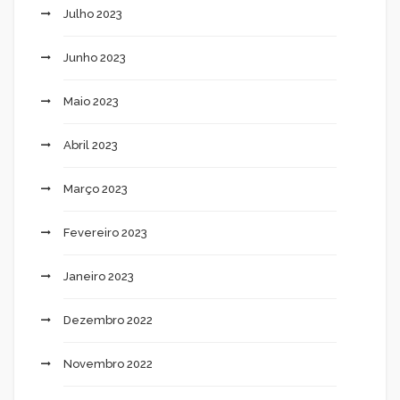
Julho 2023
Junho 2023
Maio 2023
Abril 2023
Março 2023
Fevereiro 2023
Janeiro 2023
Dezembro 2022
Novembro 2022