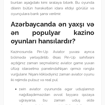
bunları aşağıdakı kimi sıralaya bilərik. Bu oyunda
dilerin bütün hərəkətləri idarə etdiyi görülür və
oyunçulara bank şansı verilmir.
Azərbaycanda ən yaxşı və
ən populyar kazino
oyunları hansılardır?
Kazinosunda Pin-Up Aviator yuvası ayrıca
bölmədə yerləşdirilib. Əsas Pin-Up səhifəsini
açdığınız zaman seçməlisiniz aviator game yuxarı
üfüqi idarəetmə panelindəNişan qırmızı rənglə
vurğulanır. Nişanı kliklədiyiniz zaman aviator oyunu
iki rejimdə pulsuz və real pul.
1win aviator oyununda əgər uduşlarınızı
nağdlaşdırmazdan əvvəl təyyarə qəzaya
uğrayarsa, bu zaman uduş əldə