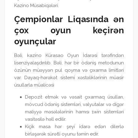
Kazino Müsabiqələri.
Çempionlar Liqasında ən
çox oyun keçirən
oyunçular
Bəli, kazino Kürasao Oyun İdarəsi tərəfindən
lisenziyalaşdırılıb. Bəli, hər bir ödəniş metodunun
özünün müəyyən pul qoyma və çıxarma limitləri
var. Dayaq-hərəkət sistemi xəstəliklərinin müasir
üsullarla müalicəsi
Depozit etmək və vəsait çıxarmaq üsulları,
mövcud ödəniş sistemləri, valyutalar və digər
maliyyə məsələlərinin hamısı 1win sistemləri
vasitəsilə həll edilir.
Kiçik masa hər şeyi idarə edən dilerlə
birləşərək sürətli oyunu təmin edir.