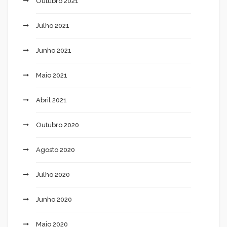
Outubro 2021
Julho 2021
Junho 2021
Maio 2021
Abril 2021
Outubro 2020
Agosto 2020
Julho 2020
Junho 2020
Maio 2020