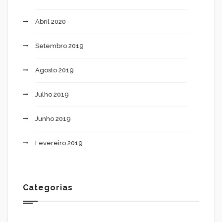
Abril 2020
Setembro 2019
Agosto 2019
Julho 2019
Junho 2019
Fevereiro 2019
Categorias