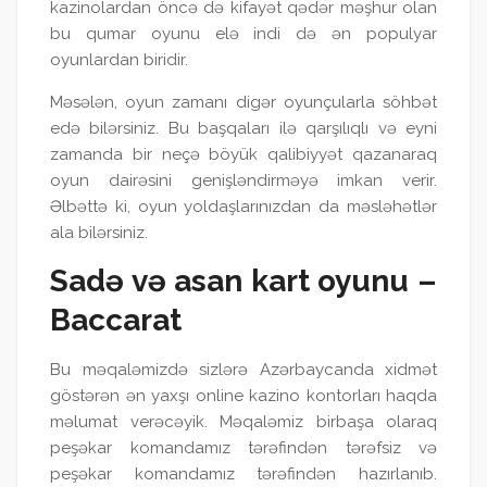
kazinolardan öncə də kifayət qədər məşhur olan
bu qumar oyunu elə indi də ən populyar
oyunlardan biridir.
Məsələn, oyun zamanı digər oyunçularla söhbət
edə bilərsiniz. Bu başqaları ilə qarşılıqlı və eyni
zamanda bir neçə böyük qalibiyyət qazanaraq
oyun dairəsini genişləndirməyə imkan verir.
Əlbəttə ki, oyun yoldaşlarınızdan da məsləhətlər
ala bilərsiniz.
Sadə və asan kart oyunu –
Baccarat
Bu məqaləmizdə sizlərə Azərbaycanda xidmət
göstərən ən yaxşı online kazino kontorları haqda
məlumat verəcəyik. Məqaləmiz birbaşa olaraq
peşəkar komandamız tərəfindən tərəfsiz və
peşəkar komandamız tərəfindən hazırlanıb.