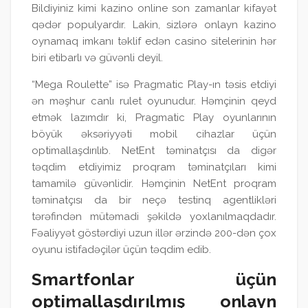
Bildiyiniz kimi kazino online son zamanlar kifayət
qədər populyardır. Lakin, sizlərə onlayn kazino
oynamaq imkanı təklif edən casino sitelerinin hər
biri etibarlı və güvənli deyil.
“Mega Roulette” isə Pragmatic Play-ın təsis etdiyi
ən məşhur canlı rulet oyunudur. Həmçinin qeyd
etmək lazımdır ki, Pragmatic Play oyunlarının
böyük əksəriyyəti mobil cihazlar üçün
optimallaşdırılıb. NetEnt təminatçısı da digər
təqdim etdiyimiz proqram təminatçıları kimi
tamamilə güvənlidir. Həmçinin NetEnt proqram
təminatçısı da bir neçə testinq agentlikləri
tərəfindən mütəmadi şəkildə yoxlanılmaqdadır.
Fəaliyyət göstərdiyi uzun illər ərzində 200-dən çox
oyunu istifadəçilər üçün təqdim edib.
Smartfonlar üçün
optimallaşdırılmış onlayn