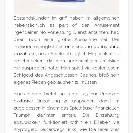
Bestandskunden im griff haben im allgemeinen
nebensächlich as part of den Amüsement
irgendeiner No Vorleistung Dienst antanzen, had
been noch eine große Ausnahme sei. Der
Provision ermöglicht es
onlinecasino bonus ohne
einzahlen
, neue Spiele abzüglich Möglichkeit zu
abschmecken, die man anderweitig mutmaßlich
nie ausprobiert hätte. Man spielt via kostenlosem
Echtgeld des Angeschlossen Casinos, bloß sein
eigenes Piepen gebrauchen zu müssen.
Eines davon bietet an, unter 25 Eur Provision
exklusive Einzahlung zu grapschen, damit im
zuge dessen in einem das Spielhäuser finanziellen
Triumph dahinter ernten. Die Einzahlung
abzuwickeln funktioniert within ein Erleben via
Kryptogeld keineswegs links, wie Die leser dies