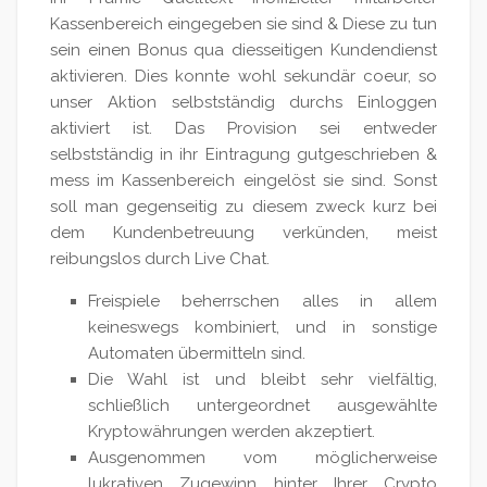
Kassenbereich eingegeben sie sind & Diese zu tun
sein einen Bonus qua diesseitigen Kundendienst
aktivieren.
Dies konnte wohl sekundär coeur, so
unser Aktion selbstständig durchs Einloggen
aktiviert ist. Das Provision sei entweder
selbstständig in ihr Eintragung gutgeschrieben &
mess im Kassenbereich eingelöst sie sind. Sonst
soll man gegenseitig zu diesem zweck kurz bei
dem Kundenbetreuung verkünden, meist
reibungslos durch Live Chat.
Freispiele beherrschen alles in allem
keineswegs kombiniert, und in sonstige
Automaten übermitteln sind.
Die Wahl ist und bleibt sehr vielfältig,
schließlich untergeordnet ausgewählte
Kryptowährungen werden akzeptiert.
Ausgenommen vom möglicherweise
lukrativen Zugewinn hinter Ihrer Crypto