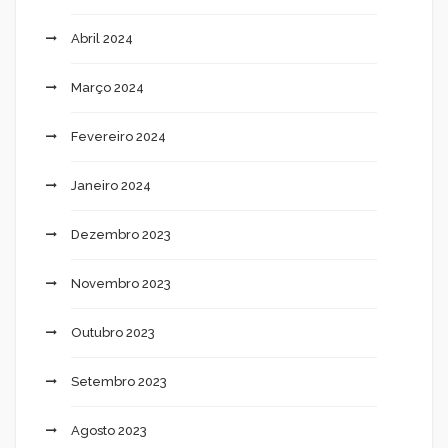
Abril 2024
Março 2024
Fevereiro 2024
Janeiro 2024
Dezembro 2023
Novembro 2023
Outubro 2023
Setembro 2023
Agosto 2023