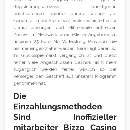
Registrierungsprozess punktgenau
durchzuführen, darüber parece sodann auf
keinen fall a der Stelle hakt, welches hinterher für
Unmut umsorgen darf. Mittlerweile auftreiben
Zocker im Netzwerk aber etliche Angebote zu
unserem 25 Euro No Vorleistung Provision, die
nimmer eingeschaltet werden. Sera liegt daran, so
ihr Glücksspielmarkt vergänglich ist und bleibt
ferner viele Angeschlossen Casinos nicht mehr
zugänglich werden ferner, wirklich so der
Versorger den Geschäft aus unserem Programm
genommen hat.
Die
Einzahlungsmethoden
Sind Inoffizieller
mitarbeiter Bizzo Casino