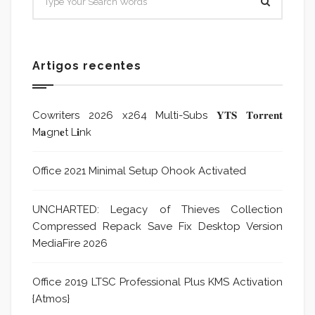
Artigos recentes
Cowriters 2026 x264 Multi-Subs 𝐘𝐓𝐒 𝐓𝐨𝐫𝐫𝐞𝐧𝐭
M𝐚gn𝐞t L𝐢nk
Office 2021 Minimal Setup Ohook Activated
UNCHARTED: Legacy of Thieves Collection
Compressed Repack Save Fix Desktop Version
MediaFire 2026
Office 2019 LTSC Professional Plus KMS Activation
{Atmos}