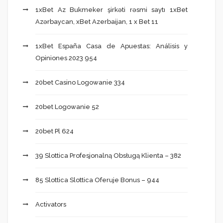
1xBet Az Bukmeker şirkəti rəsmi saytı 1xBet
Azərbaycan, xBet Azerbaijan, 1 x Bet 11
1xBet España Casa de Apuestas: Análisis y
Opiniones 2023 954
20bet Casino Logowanie 334
20bet Logowanie 52
20bet Pl 624
39 Slottica Profesjonalną Obsługą Klienta – 382
85 Slottica Slottica Oferuje Bonus – 944
Activators