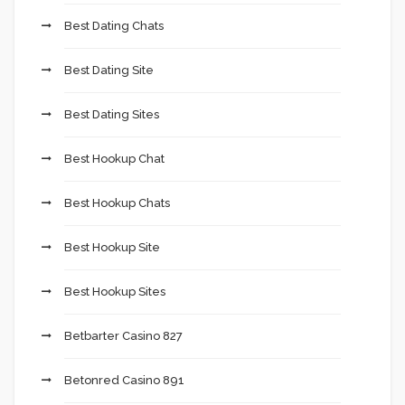
Best Dating Chats
Best Dating Site
Best Dating Sites
Best Hookup Chat
Best Hookup Chats
Best Hookup Site
Best Hookup Sites
Betbarter Casino 827
Betonred Casino 891