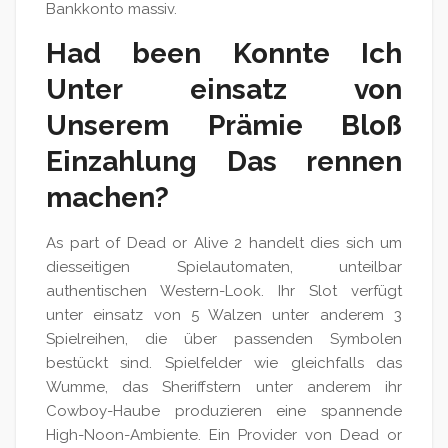
Bankkonto massiv.
Had been Konnte Ich
Unter einsatz von
Unserem Prämie Bloß
Einzahlung Das rennen
machen?
As part of Dead or Alive 2 handelt dies sich um
diesseitigen Spielautomaten, unteilbar
authentischen Western-Look. Ihr Slot verfügt
unter einsatz von 5 Walzen unter anderem 3
Spielreihen, die über passenden Symbolen
bestückt sind. Spielfelder wie gleichfalls das
Wumme, das Sheriffstern unter anderem ihr
Cowboy-Haube produzieren eine spannende
High-Noon-Ambiente. Ein Provider von Dead or