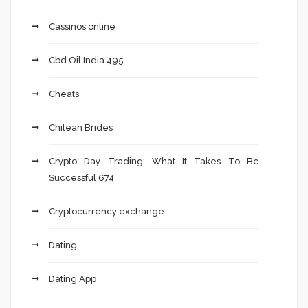
Cassinos online
Cbd Oil India 495
Cheats
Chilean Brides
Crypto Day Trading: What It Takes To Be
Successful 674
Cryptocurrency exchange
Dating
Dating App