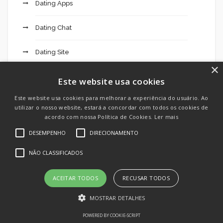
Dating Apps
Dating Chat
Dating Site
×
Dlc
Este website usa cookies
Este website usa cookies para melhorar a experiência do usuário. Ao
Ecuadorian Brides
utilizar o nosso website, estará a concordar com todos os cookies de
acordo com nossa Política de Cookies.
Ler mais
Education
DESEMPENHO
DIRECIONAMENTO
Emulators
NÃO CLASSIFICADOS
Engines
ACEITAR TODOS
RECUSAR TODOS
MOSTRAR DETALHES
Excursions 203
POWERED BY COOKIE-SCRIPT
Extended Mostbet Added Bonus Code Dimers: