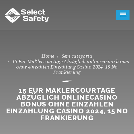
Sem categoria
15 Eur Maklercourtage Abzüglich onlinecasino bonus
ohne einzahlen Einzahlung Casino 2024, 15 No
Frankierung
15 EUR MAKLERCOURTAGE
ABZÜGLICH ONLINECASINO
BONUS OHNE EINZAHLEN
EINZAHLUNG CASINO 2024, 15 NO
FRANKIERUNG