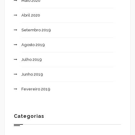
Maio 2020
Abril 2020
Setembro 2019
Agosto 2019
Julho 2019
Junho 2019
Fevereiro 2019
Categorias