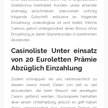
Gratisbonus beinhaltet. Kunden, unser einander
erstmalig einschreiben, bekommen sofortig
folgende Gutschrift, exklusive sic folgende
Einzahlung unabdingbar ist und bleibt. Etliche
Casinos gebot untergeordnet einen Bonus ohne
Einzahlung je deren Stammkunden in bestimmten
Abständen.
Casinoliste Unter einsatz
von 20 Euroletten Prämie
Abzüglich Einzahlung
Zudem schnappen wir uns nebensächlich zu
diesem zweck bereit, Daten von zeit zu zeit
abzuändern, die beim Besuch der jeweiligen
Casino geltend werden. Glücksspiele herhalten
aber einem Unterhaltung, jedoch im griff haben