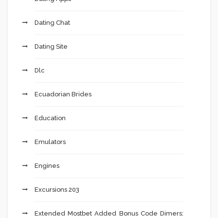
Dating Chat
Dating Site
Dlc
Ecuadorian Brides
Education
Emulators
Engines
Excursions 203
Extended Mostbet Added Bonus Code Dimers: