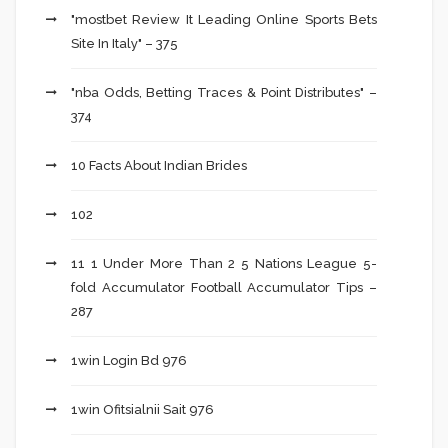
"mostbet Review It Leading Online Sports Bets
Site In Italy" – 375
"nba Odds, Betting Traces & Point Distributes" –
374
10 Facts About Indian Brides
102
11 1 Under More Than 2 5 Nations League 5-
fold Accumulator Football Accumulator Tips –
287
1win Login Bd 976
1win Ofitsialnii Sait 976