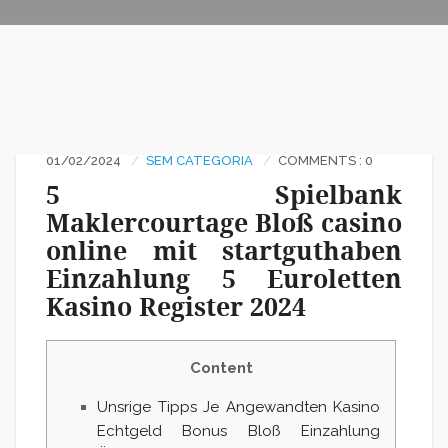
01/02/2024
SEM CATEGORIA
COMMENTS : 0
5 Spielbank
Maklercourtage Bloß casino
online mit startguthaben
Einzahlung 5 Euroletten
Kasino Register 2024
Content
Unsrige Tipps Je Angewandten Kasino
Echtgeld Bonus Bloß Einzahlung