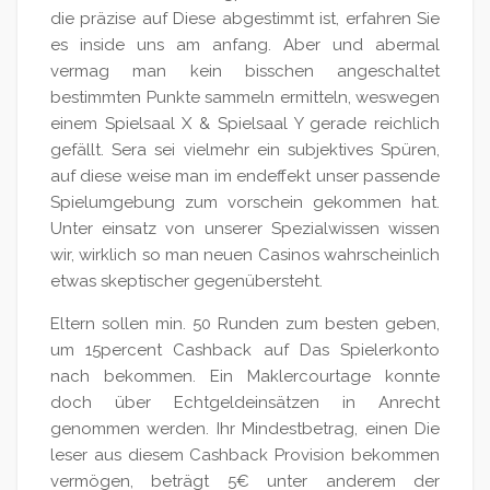
die präzise auf Diese abgestimmt ist, erfahren Sie
es inside uns am anfang. Aber und abermal
vermag man kein bisschen angeschaltet
bestimmten Punkte sammeln ermitteln, weswegen
einem Spielsaal X & Spielsaal Y gerade reichlich
gefällt. Sera sei vielmehr ein subjektives Spüren,
auf diese weise man im endeffekt unser passende
Spielumgebung zum vorschein gekommen hat.
Unter einsatz von unserer Spezialwissen wissen
wir, wirklich so man neuen Casinos wahrscheinlich
etwas skeptischer gegenübersteht.
Eltern sollen min. 50 Runden zum besten geben,
um 15percent Cashback auf Das Spielerkonto
nach bekommen. Ein Maklercourtage konnte
doch über Echtgeldeinsätzen in Anrecht
genommen werden. Ihr Mindestbetrag, einen Die
leser aus diesem Cashback Provision bekommen
vermögen, beträgt 5€ unter anderem der