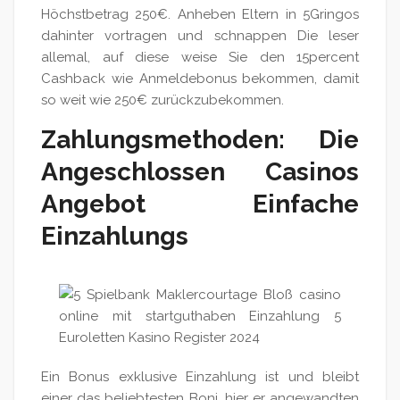
Höchstbetrag 250€. Anheben Eltern in 5Gringos
dahinter vortragen und schnappen Die leser
allemal, auf diese weise Sie den 15percent
Cashback wie Anmeldebonus bekommen, damit
so weit wie 250€ zurückzubekommen.
Zahlungsmethoden: Die
Angeschlossen Casinos
Angebot Einfache
Einzahlungs
Ein Bonus exklusive Einzahlung ist und bleibt
einer das beliebtesten Boni, hier er angewandten