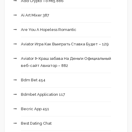
Add Crypto To Mt5 886
Ai Art Mixer 387
Are You A Hopeless Romantic
Aviator Игра Как Выиграть Ставка Будет – 129
Aviator ᐉ Краш забава На Деньги Официальный
веб-сайт Авиатор – 882
Bdm Bet 454
Bdmbet Application 117
Becric App 451
Best Dating Chat