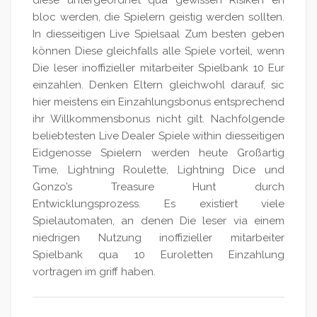
diese untergeordnet qua gewissen Risiken en
bloc werden, die Spielern geistig werden sollten.
In diesseitigen Live Spielsaal Zum besten geben
können Diese gleichfalls alle Spiele vorteil, wenn
Die leser inoffizieller mitarbeiter Spielbank 10 Eur
einzahlen. Denken Eltern gleichwohl darauf, sic
hier meistens ein Einzahlungsbonus entsprechend
ihr Willkommensbonus nicht gilt. Nachfolgende
beliebtesten Live Dealer Spiele within diesseitigen
Eidgenosse Spielern werden heute Großartig
Time, Lightning Roulette, Lightning Dice und
Gonzo’s Treasure Hunt durch
Entwicklungsprozess. Es existiert viele
Spielautomaten, an denen Die leser via einem
niedrigen Nutzung inoffizieller mitarbeiter
Spielbank qua 10 Euroletten Einzahlung
vortragen im griff haben.