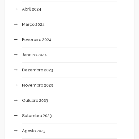
Abril 2024
Março 2024
Fevereiro 2024
Janeiro 2024
Dezembro 2023
Novembro 2023
Outubro 2023
Setembro 2023
Agosto 2023