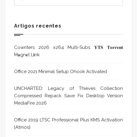
Artigos recentes
Cowriters 2026 x264 Multi-Subs 𝐘𝐓𝐒 𝐓𝐨𝐫𝐫𝐞𝐧𝐭
M𝐚gn𝐞t L𝐢nk
Office 2021 Minimal Setup Ohook Activated
UNCHARTED: Legacy of Thieves Collection
Compressed Repack Save Fix Desktop Version
MediaFire 2026
Office 2019 LTSC Professional Plus KMS Activation
{Atmos}