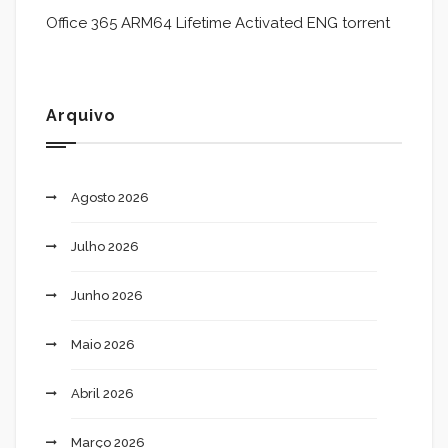
Office 365 ARM64 Lifetime Activated ENG torrent
Arquivo
Agosto 2026
Julho 2026
Junho 2026
Maio 2026
Abril 2026
Março 2026