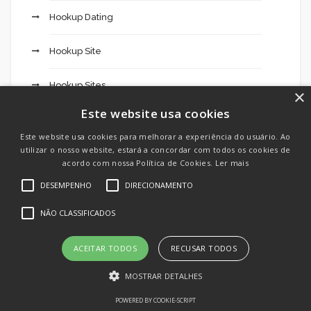
Hookup Dating
Hookup Site
Hookup Sites
×
Este website usa cookies
How To Date Mexican Mail Order Brides?
Este website usa cookies para melhorar a experiência do usuário. Ao
utilizar o nosso website, estará a concordar com todos os cookies de
How To Find Asian Dating Sites
acordo com nossa Política de Cookies.
Ler mais
DESEMPENHO
DIRECIONAMENTO
How To Find Cambodian Mail Order Brides
NÃO CLASSIFICADOS
How To Find Indonesian Brides
ACEITAR TODOS
RECUSAR TODOS
How To Find Korean Mail Order Brides
MOSTRAR DETALHES
How To Find Laotian Mail Order Brides
POWERED BY COOKIE-SCRIPT