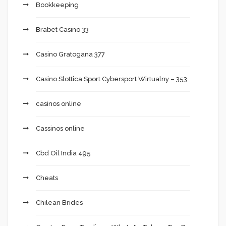
Bookkeeping
Brabet Casino 33
Casino Gratogana 377
Casino Slottica Sport Cybersport Wirtualny – 353
casinos online
Cassinos online
Cbd Oil India 495
Cheats
Chilean Brides