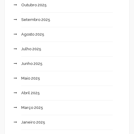
Outubro 2025
Setembro 2025
Agosto 2025
Julho 2025
Junho 2025
Maio 2025
Abril 2025
Março 2025
Janeiro 2025