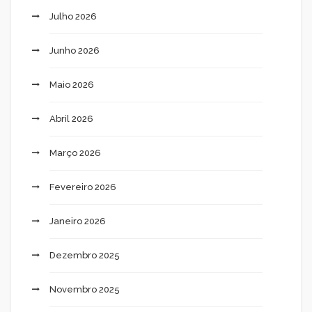
Julho 2026
Junho 2026
Maio 2026
Abril 2026
Março 2026
Fevereiro 2026
Janeiro 2026
Dezembro 2025
Novembro 2025