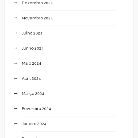
Dezembro 2024
Novembro 2024
Julho 2024
Junho 2024
Maio 2024
Abril 2024
Março 2024
Fevereiro 2024
Janeiro 2024