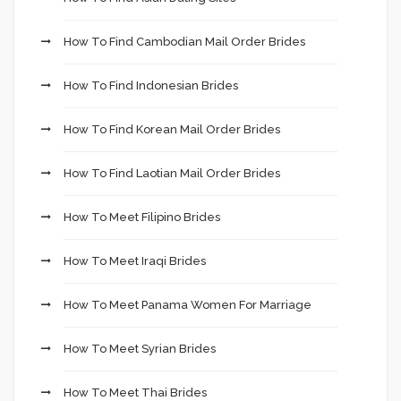
How To Find Cambodian Mail Order Brides
How To Find Indonesian Brides
How To Find Korean Mail Order Brides
How To Find Laotian Mail Order Brides
How To Meet Filipino Brides
How To Meet Iraqi Brides
How To Meet Panama Women For Marriage
How To Meet Syrian Brides
How To Meet Thai Brides