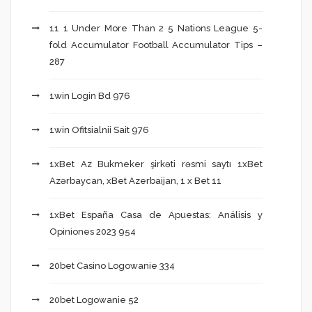
11 1 Under More Than 2 5 Nations League 5-
fold Accumulator Football Accumulator Tips –
287
1win Login Bd 976
1win Ofitsialnii Sait 976
1xBet Az Bukmeker şirkəti rəsmi saytı 1xBet
Azərbaycan, xBet Azerbaijan, 1 x Bet 11
1xBet España Casa de Apuestas: Análisis y
Opiniones 2023 954
20bet Casino Logowanie 334
20bet Logowanie 52