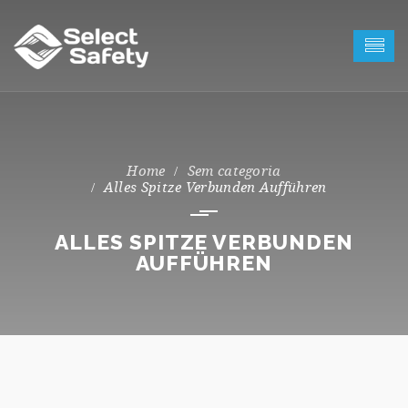
Sem categoria
Alles Spitze Verbunden Aufführen
ALLES SPITZE VERBUNDEN
AUFFÜHREN