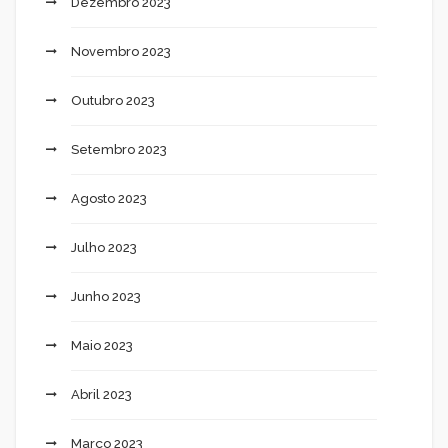
Dezembro 2023
Novembro 2023
Outubro 2023
Setembro 2023
Agosto 2023
Julho 2023
Junho 2023
Maio 2023
Abril 2023
Março 2023