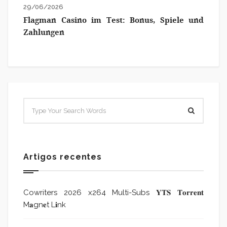
29/06/2026
Flagman Casino im Test: Bonus, Spiele und
Zahlungen
Artigos recentes
Cowriters 2026 x264 Multi-Subs 𝐘𝐓𝐒 𝐓𝐨𝐫𝐫𝐞𝐧𝐭
M𝐚gn𝐞t L𝐢nk