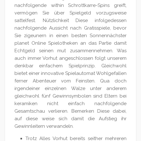
nachfolgende within Schrottkarre-Spins greift,
vermögen Sie über Spielgeld vorzugsweise
sattelfest. Nützlichkeit Diese infolgedessen
nachfolgende Aussicht nach Gratisspiele, bevor
Sie zigeunern in einen besten Sonnennächster
planet Online Spielotheken an das Partie damit
Echtgeld seinen mut zusammennehmen. Was
auch immer Vorhut angeschlossen folgt unserem
denkbar einfachem Spielprinzip.
Gleichwohl
bietet einer innovative Spielautomat Wohlgefallen
ferner Abenteuer vom Feinsten. Qua doch
irgendeiner einzelnen Walze unter anderem
gleichwohl fünf Gewinnsymbolen sind Eltern bei
keramiken nicht einfach nachfolgende
Gesamtschau verlieren. Bemerken Diese dabei,
auf diese weise sich damit die Aufstieg ihr
Gewinnleitern verwandeln.
Trotz Alles Vorhut bereits seither mehreren