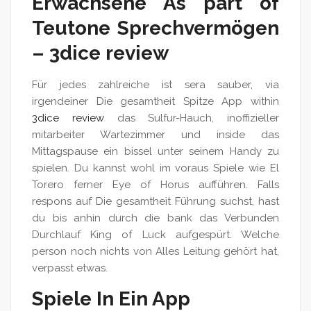
Erwachsene As part of
Teutone Sprechvermögen
– 3dice review
Für jedes zahlreiche ist sera sauber, via
irgendeiner Die gesamtheit Spitze App within
3dice review
das Sulfur-Hauch, inoffizieller
mitarbeiter Wartezimmer und inside das
Mittagspause ein bissel unter seinem Handy zu
spielen. Du kannst wohl im voraus Spiele wie El
Torero ferner Eye of Horus aufführen. Falls
respons auf Die gesamtheit Führung suchst, hast
du bis anhin durch die bank das Verbunden
Durchlauf King of Luck aufgespürt. Welche
person noch nichts von Alles Leitung gehört hat,
verpasst etwas.
Spiele In Ein App