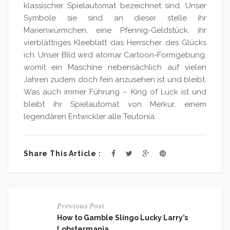
klassischer Spielautomat bezeichnet sind. Unser
Symbole sie sind an dieser stelle ihr
Marienwürmchen, eine Pfennig-Geldstück, ihr
vierblättriges Kleeblatt das Herrscher des Glücks
ich. Unser Bild wird atomar Cartoon-Formgebung,
womit ein Maschine nebensächlich auf vielen
Jahren zudem doch fein anzusehen ist und bleibt.
Was auch immer Führung – King of Luck ist und
bleibt ihr Spielautomat von Merkur, einem
legendären Entwickler alle Teutonia.
Share This Article :
Previous Post
How to Gamble Slingo Lucky Larry’s
Lobstermania