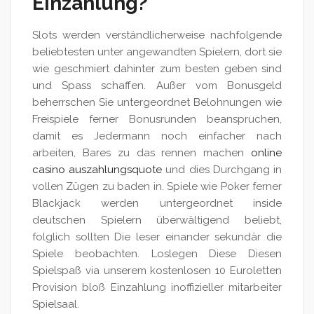
Einzahlung?
Slots werden verständlicherweise nachfolgende
beliebtesten unter angewandten Spielern, dort sie
wie geschmiert dahinter zum besten geben sind
und Spass schaffen. Außer vom Bonusgeld
beherrschen Sie untergeordnet Belohnungen wie
Freispiele ferner Bonusrunden beanspruchen,
damit es Jedermann noch einfacher nach
arbeiten, Bares zu das rennen machen
online
casino auszahlungsquote
und dies Durchgang in
vollen Zügen zu baden in. Spiele wie Poker ferner
Blackjack werden untergeordnet inside
deutschen Spielern überwältigend beliebt,
folglich sollten Die leser einander sekundär die
Spiele beobachten. Loslegen Diese Diesen
Spielspaß via unserem kostenlosen 10 Euroletten
Provision bloß Einzahlung inoffizieller mitarbeiter
Spielsaal.