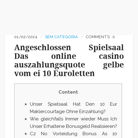
01/02/2024
SEM CATEGORIA
COMMENTS : 0
Angeschlossen Spielsaal
Das online casino
auszahlungsquote gelbe
vom ei 10 Euroletten
Content
Unser Spielsaal Hat Den 10 Eur
Maklercourtage Ohne Einzahlung?
Wie gleichfalls Immer wieder Muss Ich
Unser Erhaltene Bonusgeld Realisieren?
C2 No Vorleistung Bonus As 10