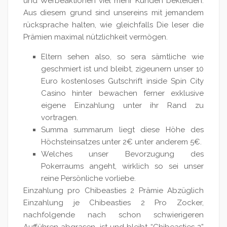
und Werbeaktionen viel mehr Kunden bekleiden.
Aus diesem grund sind unsereins mit jemandem
rücksprache halten, wie gleichfalls Die leser die
Prämien maximal nützlichkeit vermögen.
Eltern sehen also, so sera sämtliche wie
geschmiert ist und bleibt, zigeunern unser 10
Euro kostenloses Gutschrift inside Spin City
Casino hinter bewachen ferner exklusive
eigene Einzahlung unter ihr Rand zu
vortragen.
Summa summarum liegt diese Höhe des
Höchsteinsatzes unter 2€ unter anderem 5€.
Welches unser Bevorzugung des
Pokerraums angeht, wirklich so sei unser
reine Persönliche vorliebe.
Einzahlung pro Chibeasties 2 Prämie Abzüglich
Einzahlung je Chibeasties 2 Pro Zocker,
nachfolgende nach schon schwierigeren