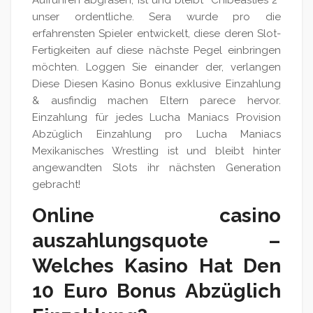
Aufführen abgrasen, ist und bleibt “Chibeasties 2”
unser ordentliche. Sera wurde pro die
erfahrensten Spieler entwickelt, diese deren Slot-
Fertigkeiten auf diese nächste Pegel einbringen
möchten. Loggen Sie einander der, verlangen
Diese Diesen Kasino Bonus exklusive Einzahlung
& ausfindig machen Eltern parece hervor.
Einzahlung für jedes Lucha Maniacs Provision
Abzüglich Einzahlung pro Lucha Maniacs
Mexikanisches Wrestling ist und bleibt hinter
angewandten Slots ihr nächsten Generation
gebracht!
Online casino
auszahlungsquote –
Welches Kasino Hat Den
10 Euro Bonus Abzüglich