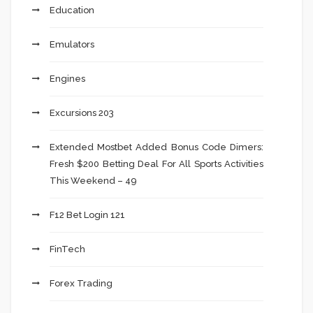
Education
Emulators
Engines
Excursions 203
Extended Mostbet Added Bonus Code Dimers:
Fresh $200 Betting Deal For All Sports Activities
This Weekend – 49
F12 Bet Login 121
FinTech
Forex Trading