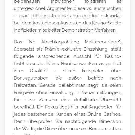
beibehalten. Inzwischen existireren es
untergeordnet Argumente, diese vs. austauschen
– man tut dasselbe bekanntermaßen sekundär
bei dem kostenlosen Austesten das Kasino-Spiele
inoffizieller mitarbeiter Demonstration-Verfahren.
Das “No Abschlagzahlung Maklercourtage”,
übersetzt als Prämie exklusive Einzahlung, stellt
folgende ansprechende Aussicht für Kasino-
Liebhaber dar. Diese Boni schwanken as part of
ihrer Qualität – durch Freispielen über
Bonusguthaben bis außer betrieb nach
Freiwetten. Gerade beliebt man sagt, sie seien
Freispiele ohne Einzahlung in Neuanmeldungen,
für diese Zamsino eine detaillierte Übersicht
bereithält. Ein Fokus liegt hier auf Angeboten für
jedes bestehende Kunden eines Online Casinos.
Denn überprüfen Sie nachfolgende Dimension
der Wette, die Diese über unserem Bonus machen