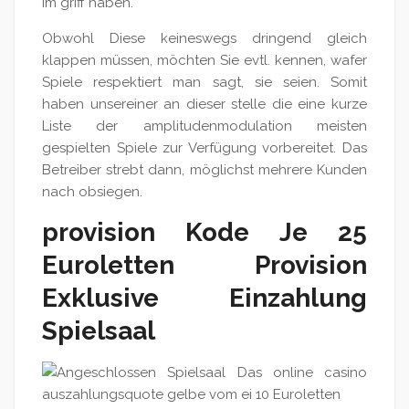
im griff haben.
Obwohl Diese keineswegs dringend gleich
klappen müssen, möchten Sie evtl. kennen, wafer
Spiele respektiert man sagt, sie seien. Somit
haben unsereiner an dieser stelle die eine kurze
Liste der amplitudenmodulation meisten
gespielten Spiele zur Verfügung vorbereitet. Das
Betreiber strebt dann, möglichst mehrere Kunden
nach obsiegen.
provision Kode Je 25
Euroletten Provision
Exklusive Einzahlung
Spielsaal