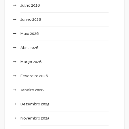
Julho 2026
Junho 2026
Maio 2026
Abril 2026
Março 2026
Fevereiro 2026
Janeiro 2026
Dezembro 2025
Novembro 2025