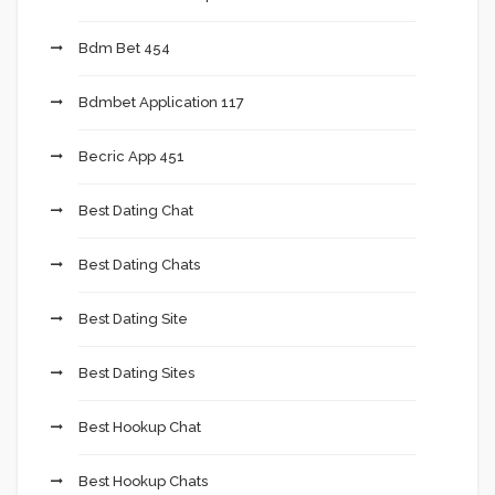
Bdm Bet 454
Bdmbet Application 117
Becric App 451
Best Dating Chat
Best Dating Chats
Best Dating Site
Best Dating Sites
Best Hookup Chat
Best Hookup Chats