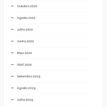
Outubro 2020
Agosto 2020
Julho 2020
Junho 2020
Maio 2020
Abril 2020
Setembro 2019
Agosto 2019
Julho 2019