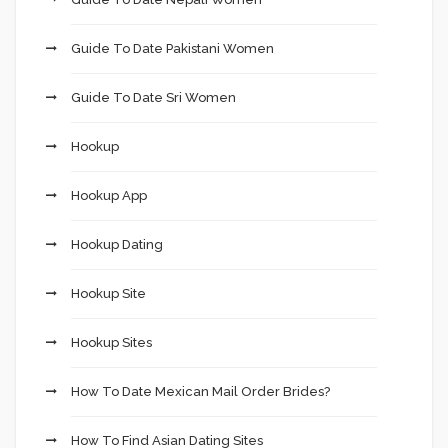
Guide To Date Pakistani Women
Guide To Date Sri Women
Hookup
Hookup App
Hookup Dating
Hookup Site
Hookup Sites
How To Date Mexican Mail Order Brides?
How To Find Asian Dating Sites