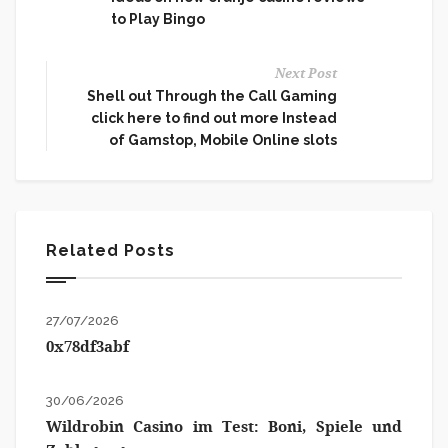
to Play Bingo
Next Post
Shell out Through the Call Gaming
click here to find out more Instead
of Gamstop, Mobile Online slots
Related Posts
27/07/2026
0x78df3abf
30/06/2026
Wildrobin Casino im Test: Boni, Spiele und