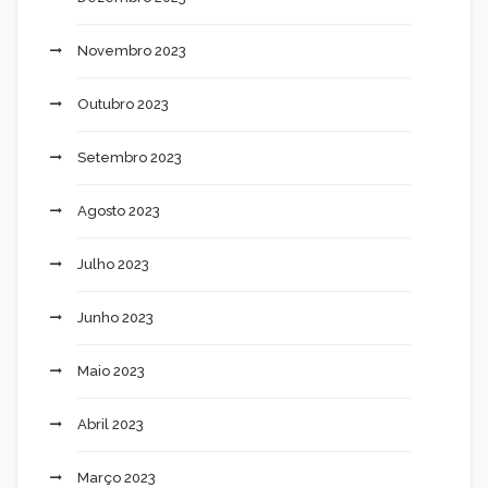
Novembro 2023
Outubro 2023
Setembro 2023
Agosto 2023
Julho 2023
Junho 2023
Maio 2023
Abril 2023
Março 2023