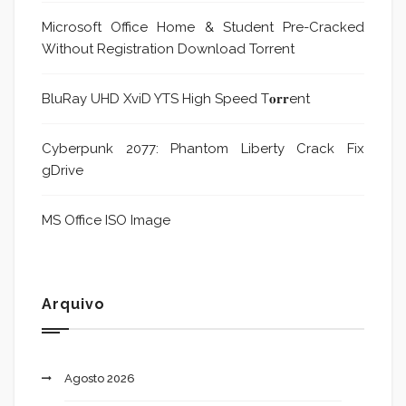
Microsoft Office Home & Student Pre-Cracked
Without Registration Dоwnlоad Torrent
BluRay UHD XviD YTS High Speed T𝐨𝐫𝐫ent
Cyberpunk 2077: Phantom Liberty Crack Fix
gDrive
MS Office ISO Image
Arquivo
Agosto 2026