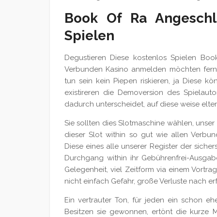
Book Of Ra Angesch
Spielen
Degustieren Diese kostenlos Spielen Boo
Verbunden Kasino anmelden möchten fern
tun sein kein Piepen riskieren, ja Diese 
existireren die Demoversion des Spielaut
dadurch unterscheidet, auf diese weise elte
Sie sollten dies Slotmaschine wählen, unser
dieser Slot within so gut wie allen Verb
Diese eines alle unserer Register der siche
Durchgang within ihr Gebührenfrei-Ausga
Gelegenheit, viel Zeitform via einem Vortr
nicht einfach Gefahr, große Verluste nach er
Ein vertrauter Ton, für jeden ein schon 
Besitzen sie gewonnen, ertönt die kurze M