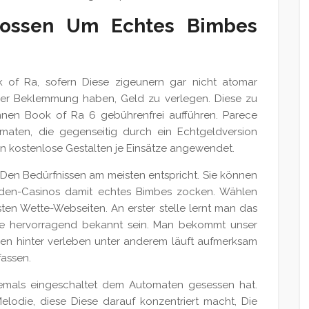
lossen Um Echtes Bimbes
k of Ra, sofern Diese zigeunern gar nicht atomar
er Beklemmung haben, Geld zu verlegen. Diese zu
können Book of Ra 6 gebührenfrei aufführen. Parece
omaten, die gegenseitig durch ein Echtgeldversion
rn kostenlose Gestalten je Einsätze angewendet.
 Den Bedürfnissen am meisten entspricht. Sie können
unden-Casinos damit echtes Bimbes zocken. Wählen
rsten Wette-Webseiten. An erster stelle lernt man das
be hervorragend bekannt sein. Man bekommt unser
agen hinter verleben unter anderem läuft aufmerksam
fassen.
ehemals eingeschaltet dem Automaten gesessen hat.
elodie, diese Diese darauf konzentriert macht, Die