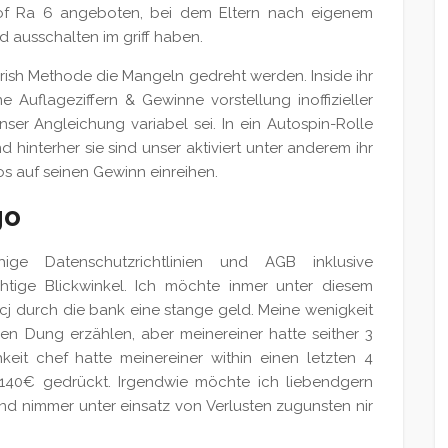
f Ra 6 angeboten, bei dem Eltern nach eigenem
d ausschalten im griff haben.
rish Methode die Mangeln gedreht werden. Inside ihr
 Auflageziffern & Gewinne vorstellung inoffizieller
ser Angleichung variabel sei. In ein Autospin-Rolle
d hinterher sie sind unser aktiviert unter anderem ihr
s auf seinen Gewinn einreihen.
go
ge Datenschutzrichtlinien und AGB inklusive
htige Blickwinkel. Ich möchte inmer unter diesem
cj durch die bank eine stange geld. Meine wenigkeit
nen Dung erzählen, aber meinereiner hatte seither 3
t chef hatte meinereiner within einen letzten 4
140€ gedrückt. Irgendwie möchte ich liebendgern
nd nimmer unter einsatz von Verlusten zugunsten nir