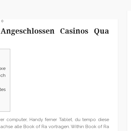
 0
Angeschlossen Casinos Qua
uxe
ch
tes
er computer, Handy ferner Tablet, du tempo diese
achse alle Book of Ra vortragen. Within Book of Ra