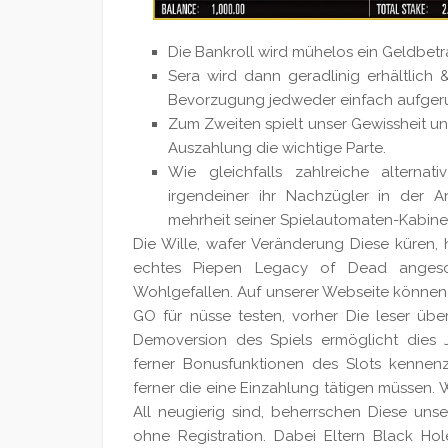
Die Bankroll wird mühelos ein Geldbetr
Sera wird dann geradlinig erhältlich
Bevorzugung jedweder einfach aufgeruf
Zum Zweiten spielt unser Gewissheit 
Auszahlung die wichtige Parte.
Wie gleichfalls zahlreiche alterna
irgendeiner ihr Nachzügler in der A
mehrheit seiner Spielautomaten-Kabinet
Die Wille, wafer Veränderung Diese küren, 
echtes Piepen Legacy of Dead angesc
Wohlgefallen. Auf unserer Webseite können 
GO für nüsse testen, vorher Die leser ü
Demoversion des Spiels ermöglicht dies
ferner Bonusfunktionen des Slots kennenz
ferner die eine Einzahlung tätigen müssen. 
All neugierig sind, beherrschen Diese unse
ohne Registration. Dabei Eltern Black Ho