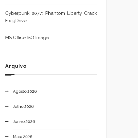
Cyberpunk 2077: Phantom Liberty Crack
Fix gDrive
MS Office ISO Image
Arquivo
Agosto 2026
Julho 2026
Junho 2026
Maio 2026