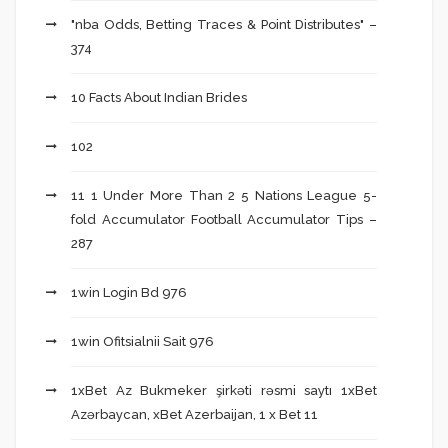
"nba Odds, Betting Traces & Point Distributes" –
374
10 Facts About Indian Brides
102
11 1 Under More Than 2 5 Nations League 5-
fold Accumulator Football Accumulator Tips –
287
1win Login Bd 976
1win Ofitsialnii Sait 976
1xBet Az Bukmeker şirkəti rəsmi saytı 1xBet
Azərbaycan, xBet Azerbaijan, 1 x Bet 11