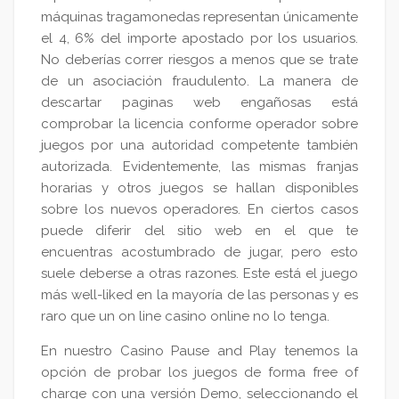
máquinas tragamonedas representan únicamente
el 4, 6% del importe apostado por los usuarios.
No deberías correr riesgos a menos que se trate
de un asociación fraudulento. La manera de
descartar paginas web engañosas está
comprobar la licencia conforme operador sobre
juegos por una autoridad competente también
autorizada. Evidentemente, las mismas franjas
horarias y otros juegos se hallan disponibles
sobre los nuevos operadores. En ciertos casos
puede diferir del sitio web en el que te
encuentras acostumbrado de jugar, pero esto
suele deberse a otras razones. Este está el juego
más well-liked en la mayoría de las personas y es
raro que un on line casino online no lo tenga.
En nuestro Casino Pause and Play tenemos la
opción de probar los juegos de forma free of
charge con una versión Demo, seleccionando el