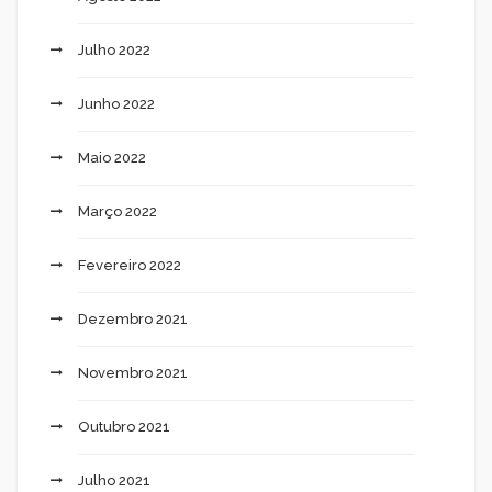
Julho 2022
Junho 2022
Maio 2022
Março 2022
Fevereiro 2022
Dezembro 2021
Novembro 2021
Outubro 2021
Julho 2021