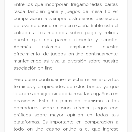
Entre los que incorporan tragamonedas, cartas,
rasca también gana y juegos de mesa. Lo en
comparación a siempre disfrutamos destacado
de levante casino online en españa fiable está el
entrada a los métodos sobre pago y retiros,
puesto que nos parece eficiente y sencillo.
Además, estamos ampliando nuestra
ofrecimiento de juegos on-line continuamente,
manteniendo así viva la diversión sobre nuestro
asociación on-line.
Pero como continuamente, echa un vistazo a los
términos y propiedades de estos bonos, ya que
la expresión «gratis» podría resultar engañosa en
ocasiones. Esto ha permitido asimismo a los
operadores sobre casino ofrecer juegos con
gráficos sobre mayor opinión en todas sus
plataformas. Es importante en comparación a
todo on line casino online a el que ingrese