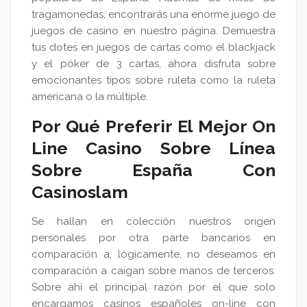
tragamonedas, encontrarás una enorme juego de
juegos de casino en nuestro página. Demuestra
tus dotes en juegos de cartas como el blackjack
y el póker de 3 cartas, ahora disfruta sobre
emocionantes tipos sobre ruleta como la ruleta
americana o la múltiple.
Por Qué Preferir El Mejor On
Line Casino Sobre Línea
Sobre España Con
Casinoslam
Se hallan en colección nuestros origen
personales por otra parte bancarios en
comparación a, lógicamente, no deseamos en
comparación a caigan sobre manos de terceros.
Sobre ahí el principal razón por el que solo
encargamos casinos españoles on-line con