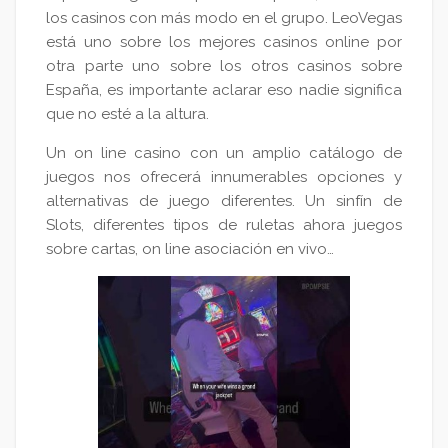
los casinos con más modo en el grupo. LeoVegas
está uno sobre los mejores casinos online por
otra parte uno sobre los otros casinos sobre
España, es importante aclarar eso nadie significa
que no esté a la altura.
Un on line casino con un amplio catálogo de
juegos nos ofrecerá innumerables opciones y
alternativas de juego diferentes. Un sinfín de
Slots, diferentes tipos de ruletas ahora juegos
sobre cartas, on line asociación en vivo…