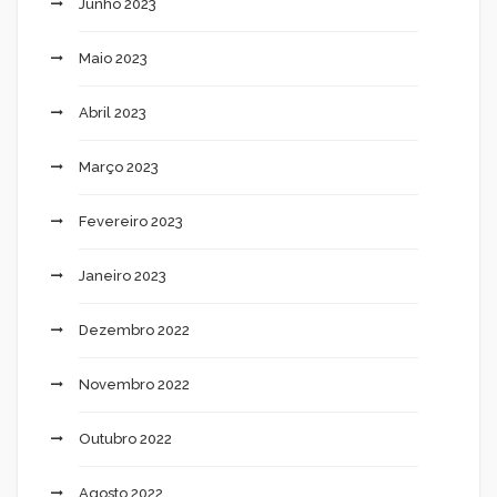
Junho 2023
Maio 2023
Abril 2023
Março 2023
Fevereiro 2023
Janeiro 2023
Dezembro 2022
Novembro 2022
Outubro 2022
Agosto 2022