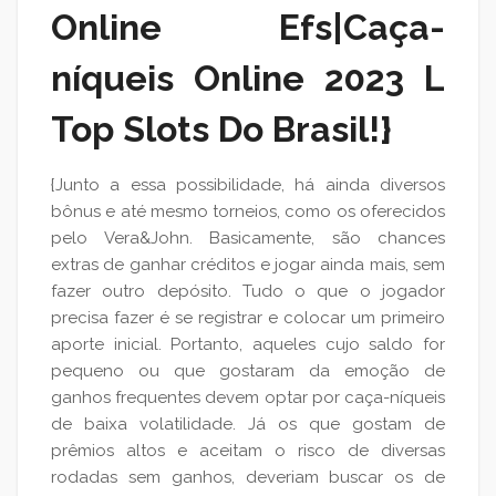
Online Efs|Caça-
níqueis Online 2023 L
Top Slots Do Brasil!}
{Junto a essa possibilidade, há ainda diversos
bônus e até mesmo torneios, como os oferecidos
pelo Vera&John. Basicamente, são chances
extras de ganhar créditos e jogar ainda mais, sem
fazer outro depósito. Tudo o que o jogador
precisa fazer é se registrar e colocar um primeiro
aporte inicial. Portanto, aqueles cujo saldo for
pequeno ou que gostaram da emoção de
ganhos frequentes devem optar por caça-níqueis
de baixa volatilidade. Já os que gostam de
prêmios altos e aceitam o risco de diversas
rodadas sem ganhos, deveriam buscar os de