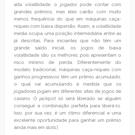
alta volatilidade, o jogador pode contar com
grandes prêmios, mas eles cairão com muito
menos frequência do que em máquinas caça-
níqueis com baixa dispersão. Assim, a volatilidade
média ocupa uma posição intermediária entre as
já descritas. Para iniciantes que não têm um
grande saldo inicial, os jogos de baixa
volatilidade são os melhores, pois apresentam o
risco mínimo de perda. Diferentemente do
modelo tradicional, máquinas caça-níqueis com
ganhos progressivos têm um prêmio acumulado,
o qual vai acumulando à medida que os
jogadores jogam em diferentes sites de jogos de
cassino. O jackpot só será liberado se alguém
conseguir a combinação perfeita para liberá-lo.
Isso, por sua vez, é um ótimo diferencial e uma
excelente oportunidade para ganhar um prêmio
ainda mais em slots.}