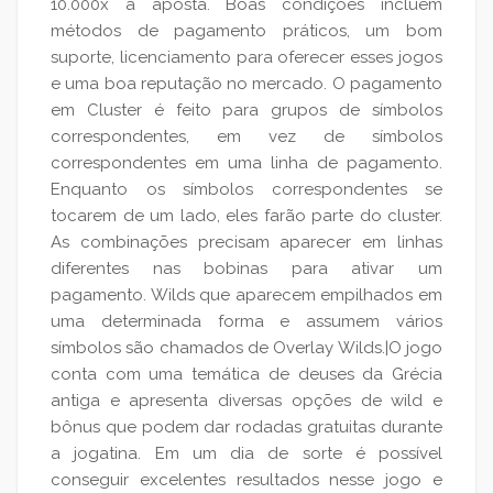
10.000x a aposta. Boas condições incluem
métodos de pagamento práticos, um bom
suporte, licenciamento para oferecer esses jogos
e uma boa reputação no mercado. O pagamento
em Cluster é feito para grupos de símbolos
correspondentes, em vez de símbolos
correspondentes em uma linha de pagamento.
Enquanto os símbolos correspondentes se
tocarem de um lado, eles farão parte do cluster.
As combinações precisam aparecer em linhas
diferentes nas bobinas para ativar um
pagamento. Wilds que aparecem empilhados em
uma determinada forma e assumem vários
símbolos são chamados de Overlay Wilds.|O jogo
conta com uma temática de deuses da Grécia
antiga e apresenta diversas opções de wild e
bônus que podem dar rodadas gratuitas durante
a jogatina. Em um dia de sorte é possível
conseguir excelentes resultados nesse jogo e