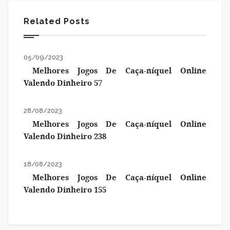
Related Posts
05/09/2023
️ Melhores Jogos De Caça-níquel Online
Valendo Dinheiro 57
28/08/2023
️ Melhores Jogos De Caça-níquel Online
Valendo Dinheiro 238
18/08/2023
️ Melhores Jogos De Caça-níquel Online
Valendo Dinheiro 155