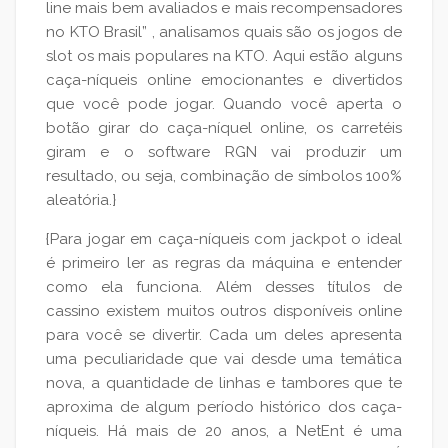
line mais bem avaliados e mais recompensadores
no KTO Brasil” , analisamos quais são os jogos de
slot os mais populares na KTO. Aqui estão alguns
caça-níqueis online emocionantes e divertidos
que você pode jogar. Quando você aperta o
botão girar do caça-níquel online, os carretéis
giram e o software RGN vai produzir um
resultado, ou seja, combinação de símbolos 100%
aleatória.}
{Para jogar em caça-níqueis com jackpot o ideal
é primeiro ler as regras da máquina e entender
como ela funciona. Além desses títulos de
cassino existem muitos outros disponíveis online
para você se divertir. Cada um deles apresenta
uma peculiaridade que vai desde uma temática
nova, a quantidade de linhas e tambores que te
aproxima de algum período histórico dos caça-
níqueis. Há mais de 20 anos, a NetEnt é uma