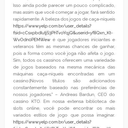
Isso ainda pode parecer um pouco complicado,
mas assim que você começar a jogar, fará sentido
rapidamente. A beleza dos jogos de caça-níqueis
https://www.yelp.com.br/user_details?
fsid=cCsxpbdIutjS3PhTvoYqjQ&userid=yf8Qxn_Kt-
WvOdn0PEMWew
é que jogadores iniciantes e
veteranos têm as mesmas chances de ganhar,
pois a forma como você joga não afeta o jogo.
Sim, todos os cassinos oferecem uma variedade
de jogos baseados na mesma mecânica das
máquinas caça-níqueis encontradas em um
cassino.|Novos títulos são adicionados
constantemente baseado nas preferências de
nossos jogadores.” – Andreas Bardun, CEO do
cassino KTO. Em nossa extensa biblioteca de
slots online, você pode encontrar os mais
variados estilos de jogo que possa imaginar.
https://www.yelp.com.br/user_details?