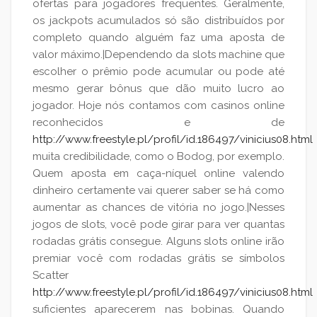
ofertas para jogadores frequentes. Geralmente,
os jackpots acumulados só são distribuídos por
completo quando alguém faz uma aposta de
valor máximo.|Dependendo da slots machine que
escolher o prêmio pode acumular ou pode até
mesmo gerar bônus que dão muito lucro ao
jogador. Hoje nós contamos com casinos online
reconhecidos e de
http://www.freestyle.pl/profil/id.186497/vinicius08.html
muita credibilidade, como o Bodog, por exemplo.
Quem aposta em caça-níquel online valendo
dinheiro certamente vai querer saber se há como
aumentar as chances de vitória no jogo.|Nesses
jogos de slots, você pode girar para ver quantas
rodadas grátis consegue. Alguns slots online irão
premiar você com rodadas grátis se símbolos
Scatter
http://www.freestyle.pl/profil/id.186497/vinicius08.html
suficientes aparecerem nas bobinas. Quando