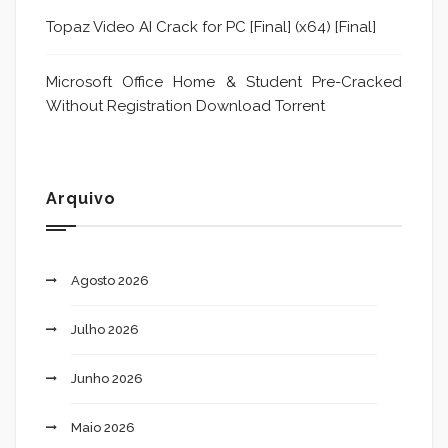
Topaz Video AI Crack for PC [Final] (x64) [Final]
Microsoft Office Home & Student Pre-Cracked
Without Registration Dоwnlоad Torrent
Arquivo
Agosto 2026
Julho 2026
Junho 2026
Maio 2026