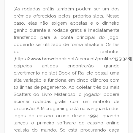
{As rodadas grátis também podem ser um dos
prêmios oferecidos pelos próprios slots. Nesse
caso, elas não exigem apostas e o dinheiro
ganho durante a rodada grátis é imediatamente
transferido para a conta principal do jogo,
podendo ser utilizado de forma aleatória. Os fãs
de símbolos
{
https://www.brownbook.net/account/profile/4351328
|}
egípcios antigos encontrarão grande
divertimento no slot Book of Ra, ele possui uma
alta variação e funciona em cinco cilindros com
10 linhas de pagamento. Ao coletar três ou mais
Scatters do Livro Misterioso, o jogador poderá
acionar rodadas grátis com um símbolo de
expansão.|A Microgaming está na vanguarda dos
jogos de cassino online desde 1994, quando
lançou o primeiro software de cassino online
realista do mundo. Se está procurando caça