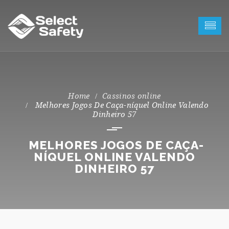
Cassinos online
️ Melhores Jogos De Caça-níquel Online Valendo
Dinheiro 57
️ MELHORES JOGOS DE CAÇA-
NÍQUEL ONLINE VALENDO
DINHEIRO 57