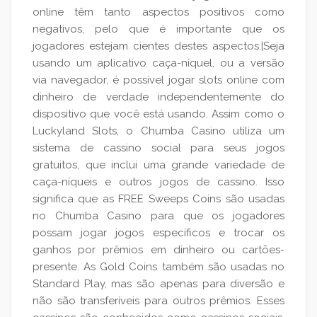
online têm tanto aspectos positivos como
negativos, pelo que é importante que os
jogadores estejam cientes destes aspectos.|Seja
usando um aplicativo caça-níquel, ou a versão
via navegador, é possível jogar slots online com
dinheiro de verdade independentemente do
dispositivo que você está usando. Assim como o
Luckyland Slots, o Chumba Casino utiliza um
sistema de cassino social para seus jogos
gratuitos, que inclui uma grande variedade de
caça-níqueis e outros jogos de cassino. Isso
significa que as FREE Sweeps Coins são usadas
no Chumba Casino para que os jogadores
possam jogar jogos específicos e trocar os
ganhos por prêmios em dinheiro ou cartões-
presente. As Gold Coins também são usadas no
Standard Play, mas são apenas para diversão e
não são transferíveis para outros prêmios. Esses