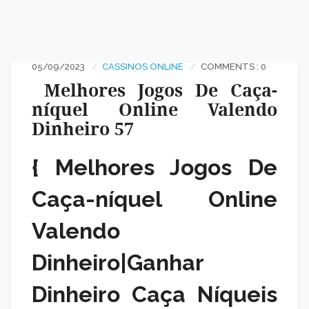
05/09/2023
CASSINOS ONLINE
COMMENTS : 0
️ Melhores Jogos De Caça-
níquel Online Valendo
Dinheiro 57
{️ Melhores Jogos De
Caça-níquel Online
Valendo
Dinheiro|Ganhar
Dinheiro Caça Níqueis