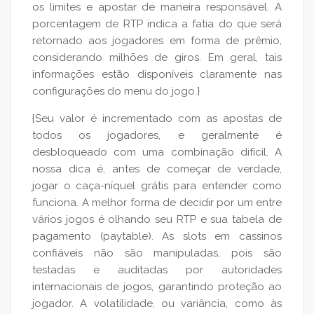
os limites e apostar de maneira responsável. A
porcentagem de RTP indica a fatia do que será
retornado aos jogadores em forma de prêmio,
considerando milhões de giros. Em geral, tais
informações estão disponíveis claramente nas
configurações do menu do jogo.}
{Seu valor é incrementado com as apostas de
todos os jogadores, e geralmente é
desbloqueado com uma combinação difícil. A
nossa dica é, antes de começar de verdade,
jogar o caça-níquel grátis para entender como
funciona. A melhor forma de decidir por um entre
vários jogos é olhando seu RTP e sua tabela de
pagamento (paytable). As slots em cassinos
confiáveis não são manipuladas, pois são
testadas e auditadas por autoridades
internacionais de jogos, garantindo proteção ao
jogador. A volatilidade, ou variância, como às