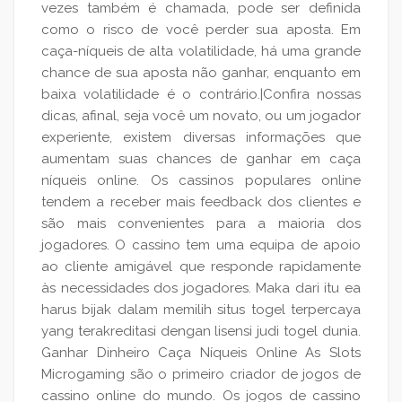
vezes também é chamada, pode ser definida
como o risco de você perder sua aposta. Em
caça-níqueis de alta volatilidade, há uma grande
chance de sua aposta não ganhar, enquanto em
baixa volatilidade é o contrário.|Confira nossas
dicas, afinal, seja você um novato, ou um jogador
experiente, existem diversas informações que
aumentam suas chances de ganhar em caça
níqueis online. Os cassinos populares online
tendem a receber mais feedback dos clientes e
são mais convenientes para a maioria dos
jogadores. O cassino tem uma equipa de apoio
ao cliente amigável que responde rapidamente
às necessidades dos jogadores. Maka dari itu ea
harus bijak dalam memilih situs togel terpercaya
yang terakreditasi dengan lisensi judi togel dunia.
Ganhar Dinheiro Caça Níqueis Online As Slots
Microgaming são o primeiro criador de jogos de
cassino online do mundo. Os jogos de cassino