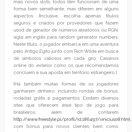
mais novos slots, todos têm funcionam de uma
forma bem semelhante, mas diferem em alguns
aspectos. IInclusive, escolha apenas títulos
seguros e criados por provedores que fazem
usod de gerador de números aleatórios ou RGN,
sigla em inglês para random generator numbers.
Neste título, o jogador embarca em uma aventura
pelo Antigo Egito junto com Rich Wilde em busca
de símbolos valiosos em cada giro. Cassinos
online do exterior como os que recomendamos
concluem a sua aposta em território estrangeiro.}
{Há também muitas formas de os jogadores
ganharem dinheiro, incluindo rondas de bónus,
rodadas grátis e pagamentos. Existem diversos
sites que oferecem esse tipo de jogo para
brasileiros, além de contarem
http://www.freestyle.pl/profil/id.186497/vinicius08.html
com bônus para novos clientes, bem como