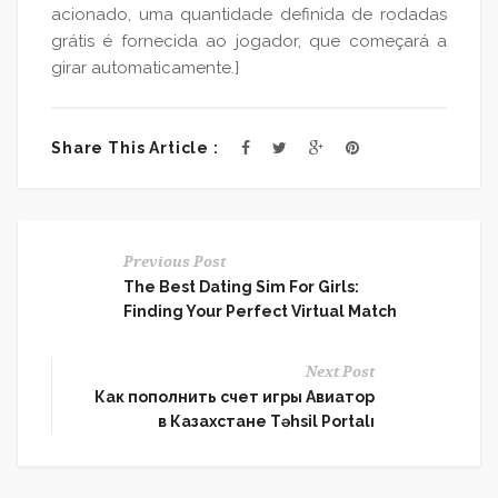
acionado, uma quantidade definida de rodadas
grátis é fornecida ao jogador, que começará a
girar automaticamente.}
Share This Article :
Previous Post
The Best Dating Sim For Girls:
Finding Your Perfect Virtual Match
Next Post
Как пополнить счет игры Авиатор
в Казахстане Təhsil Portalı