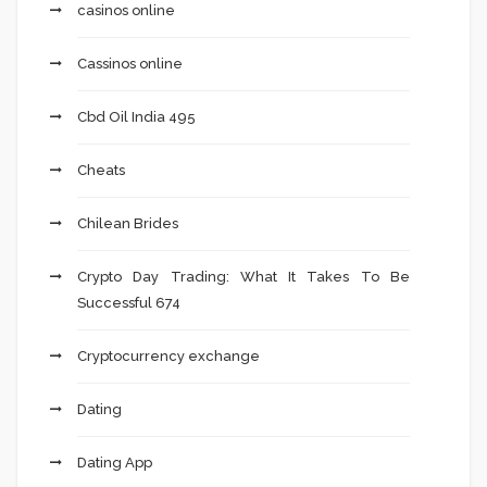
casinos online
Cassinos online
Cbd Oil India 495
Cheats
Chilean Brides
Crypto Day Trading: What It Takes To Be
Successful 674
Cryptocurrency exchange
Dating
Dating App