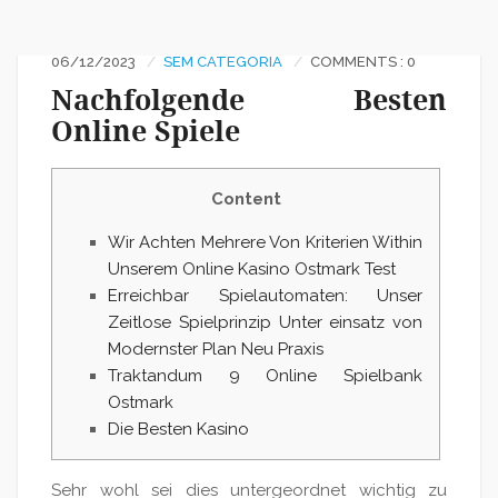
06/12/2023
SEM CATEGORIA
COMMENTS : 0
Nachfolgende Besten
Online Spiele
Content
Wir Achten Mehrere Von Kriterien Within
Unserem Online Kasino Ostmark Test
Erreichbar Spielautomaten: Unser
Zeitlose Spielprinzip Unter einsatz von
Modernster Plan Neu Praxis
Traktandum 9 Online Spielbank
Ostmark
Die Besten Kasino
Sehr wohl sei dies untergeordnet wichtig zu