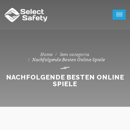
Sem categoria
Nachfolgende Besten Online Spiele
NACHFOLGENDE BESTEN ONLINE
SPIELE