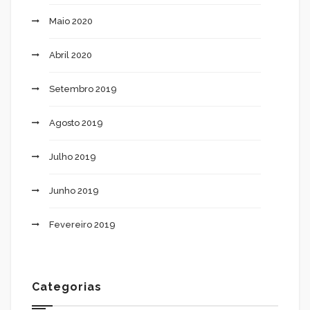
Maio 2020
Abril 2020
Setembro 2019
Agosto 2019
Julho 2019
Junho 2019
Fevereiro 2019
Categorias