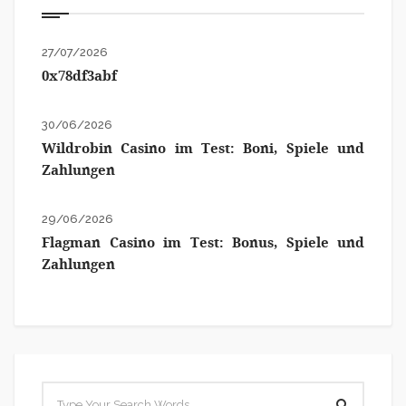
27/07/2026
0x78df3abf
30/06/2026
Wildrobin Casino im Test: Boni, Spiele und
Zahlungen
29/06/2026
Flagman Casino im Test: Bonus, Spiele und
Zahlungen