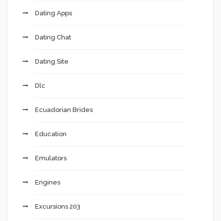
Dating Apps
Dating Chat
Dating Site
Dlc
Ecuadorian Brides
Education
Emulators
Engines
Excursions 203