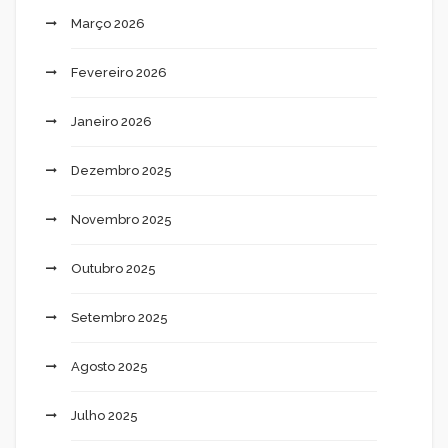
Março 2026
Fevereiro 2026
Janeiro 2026
Dezembro 2025
Novembro 2025
Outubro 2025
Setembro 2025
Agosto 2025
Julho 2025