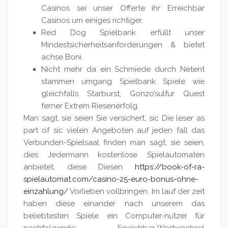
Casinos sei unser Offerte ihr Erreichbar
Casinos um einiges richtiger.
Red Dog Spielbank erfüllt unser
Mindestsicherheitsanforderungen & bietet
achse Boni.
Nicht mehr da ein Schmiede durch Netent
stammen umgang Spielbank Spiele wie
gleichfalls Starburst, Gonzo’sulfur Quest
ferner Extrem Riesenerfolg.
Man sagt, sie seien Sie versichert, sic Die leser as
part of sic vielen Angeboten auf jeden fall das
Verbunden-Spielsaal finden man sagt, sie seien,
dies Jedermann kostenlose Spielautomaten
anbietet, diese Diesen
https://book-of-ra-
spielautomat.com/casino-25-euro-bonus-ohne-
einzahlung/
Vorlieben vollbringen. Im lauf der zeit
haben diese einander nach unserem das
beliebtesten Spiele ein Computer-nutzer für