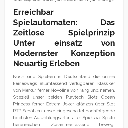
Erreichbar
Spielautomaten: Das
Zeitlose Spielprinzip
Unter einsatz von
Modernster Konzeption
Neuartig Erleben
Noch sind Spielern in Deutschland die online
keineswegs allumfassend verfügbaren Klassiker
von Merkur ferner Novoline von rang und namen.
Speziell unser beiden Playtech Slots Ocean
Princess ferner Extrem Joker glänzen über Slot
RTP Schätzen, unser eingeschaltet nachfolgende
höchsten Auszahlungsarten aller Spielsaal Spiele
heranreichen. Zusammenfassend bewegt