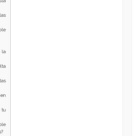
sta
las
ble
 la
lta
tas
 en
 tu
le
s?