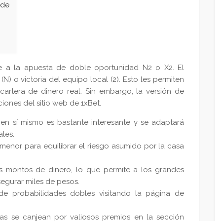
 de
e a la apuesta de doble oportunidad N2 o X2. El
) o victoria del equipo local (2). Esto les permiten
 cartera de dinero real. Sin embargo, la versión de
ciones del sitio web de 1xBet.
en sí mismo es bastante interesante y se adaptará
ales.
menor para equilibrar el riesgo asumido por la casa
tos montos de dinero, lo que permite a los grandes
egurar miles de pesos.
e probabilidades dobles visitando la página de
s se canjean por valiosos premios en la sección