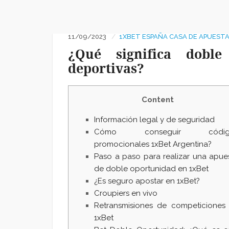
11/09/2023
1XBET ESPAÑA CASA DE APUESTAS
¿Qué significa doble
deportivas?
Content
Información legal y de seguridad
Cómo conseguir códig
promocionales 1xBet Argentina?
Paso a paso para realizar una apue
de doble oportunidad en 1xBet
¿Es seguro apostar en 1xBet?
Croupiers en vivo
Retransmisiones de competiciones
1xBet