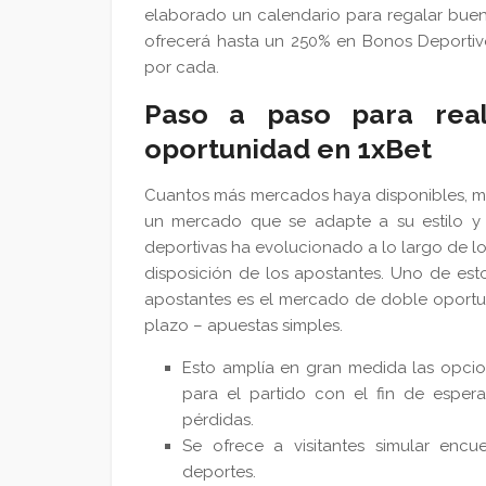
elaborado un calendario para regalar bueno
ofrecerá hasta un 250% en Bonos Deportivos
por cada.
Paso a paso para real
oportunidad en 1xBet
Cuantos más mercados haya disponibles, má
un mercado que se adapte a su estilo y 
deportivas ha evolucionado a lo largo de l
disposición de los apostantes. Uno de es
apostantes es el mercado de doble oportu
plazo – apuestas simples.
Esto amplía en gran medida las opcio
para el partido con el fin de espera
pérdidas.
Se ofrece a visitantes simular encue
deportes.