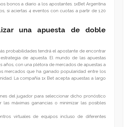
s bonos a diario a los apostantes. 1xBet Argentina
, si aciertas 4 eventos con cuotas a partir de 1.20
izar una apuesta de doble
s probabilidades tendrá el apostante de encontrar
estrategia de apuesta. El mundo de las apuestas
os años, con una plétora de mercados de apuestas a
tos mercados que ha ganado popularidad entre los
nidad. La compañía 1x Bet acepta apuestas a largo
nes del jugador para seleccionar dicho pronóstico
r las máximas ganancias o minimizar las posibles
ntros virtuales de equipos incluso de diferentes