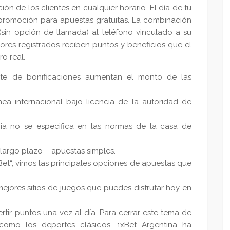
ón de los clientes en cualquier horario. El día de tu
promoción para apuestas gratuitas. La combinación
sin opción de llamada) al teléfono vinculado a su
ores registrados reciben puntos y beneficios que el
o real.
e de bonificaciones aumentan el monto de las
ea internacional bajo licencia de la autoridad de
cia no se especifica en las normas de la casa de
largo plazo – apuestas simples.
Bet“, vimos las principales opciones de apuestas que
.
ejores sitios de juegos que puedes disfrutar hoy en
tir puntos una vez al día. Para cerrar este tema de
 como los deportes clásicos. 1xBet Argentina ha