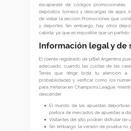
escaparate de códigos promocionales . 
depósitos, torneos y descargas de apps, 
de visitar la sección Promociones que cont
y deportes. Sin embargo, hay otros depo
cabida, ya que es imposible que un partido
Información legal y de
El cliente registrado de 1xBet Argentina pu
adecuado, cuando las cuotas de las casa
Tenés que dirigir toda tu atención a 
probabilidades y verificar como los núme
para meterse en Champions League, mientra
descender.
El mundo de las apuestas deportivas
plétora de mercados de apuestas a dis
Visitantes del sitio podrán disfrutar d
Sin embargo, la versión de prueba no pe