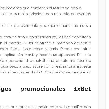
 selecciones que contienen el resultado doble.
 en la pantalla principal con una lista de eventos
 a diario generalmente y siempre habrá una nueva
apuesta de doble oportunidad (12), es decir, apostar a
 el partido. Si, 1xBet ofrece el mercado de doble
endo futbol, baloncesto y tenis. Puede encontrar
o aplicación móvil y hacer sus apuestas. En este
le oportunidad en 1xBet, una plataforma líder de
 guía paso a paso sobre cómo realizar una apuesta
ias ofrecidas en Dota2, Counter-Strike, League of
gos promocionales 1xBet
udas sobre apuestas también en la web de 1xBet con