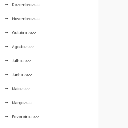
Dezembro 2022
Novembro 2022
Outubro 2022
Agosto 2022
Julho 2022
Junho 2022
Maio 2022
Março 2022
Fevereiro 2022