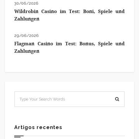
30/06/2026
Wildrobin Casino im Test: Boni, Spiele und
Zahlungen
29/06/2026
Flagman Casino im Test: Bonus, Spiele und
Zahlungen
Artigos recentes