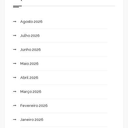
Agosto 2026
Julho 2026
Junho 2026
Maio 2026
Abril 2026
Março 2026
Fevereiro 2026
Janeiro 2026