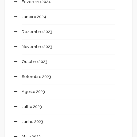
Fevereiro 2024
Janeiro 2024
Dezembro 2023
Novembro 2023
Outubro 2023
Setembro 2023
Agosto 2023
Julho 2023
Junho 2023
Maio 2023