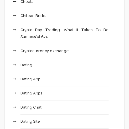
Cheats
Chilean Brides
Crypto Day Trading: What It Takes To Be
Successful 674
Cryptocurrency exchange
Dating
Dating App
Dating Apps
Dating Chat
Dating Site