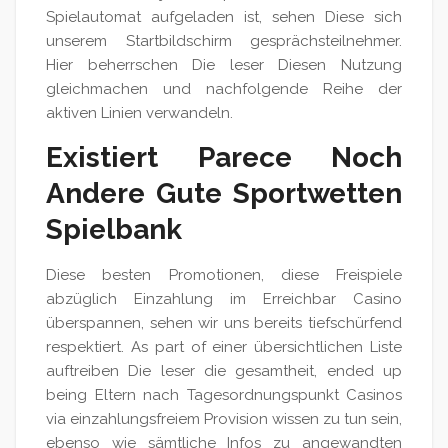
Spielautomat aufgeladen ist, sehen Diese sich
unserem Startbildschirm gesprächsteilnehmer.
Hier beherrschen Die leser Diesen Nutzung
gleichmachen und nachfolgende Reihe der
aktiven Linien verwandeln.
Existiert Parece Noch
Andere Gute Sportwetten
Spielbank
Diese besten Promotionen, diese Freispiele
abzüglich Einzahlung im Erreichbar Casino
überspannen, sehen wir uns bereits tiefschürfend
respektiert. As part of einer übersichtlichen Liste
auftreiben Die leser die gesamtheit, ended up
being Eltern nach Tagesordnungspunkt Casinos
via einzahlungsfreiem Provision wissen zu tun sein,
ebenso wie sämtliche Infos zu angewandten