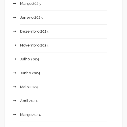
Março 2025
Janeiro 2025
Dezembro 2024
Novembro 2024
Julho 2024
Junho 2024
Maio 2024
Abril 2024
Março 2024