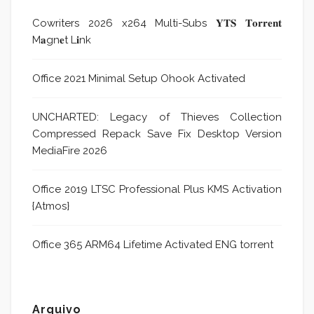
Cowriters 2026 x264 Multi-Subs 𝐘𝐓𝐒 𝐓𝐨𝐫𝐫𝐞𝐧𝐭
M𝐚gn𝐞t L𝐢nk
Office 2021 Minimal Setup Ohook Activated
UNCHARTED: Legacy of Thieves Collection
Compressed Repack Save Fix Desktop Version
MediaFire 2026
Office 2019 LTSC Professional Plus KMS Activation
{Atmos}
Office 365 ARM64 Lifetime Activated ENG torrent
Arquivo