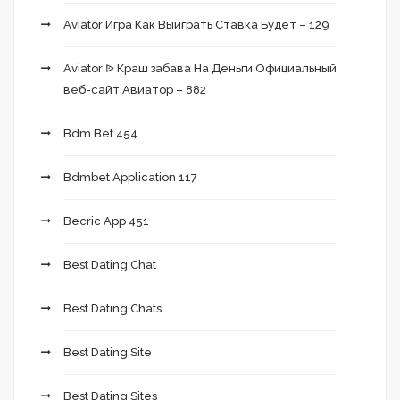
Aviator Игра Как Выиграть Ставка Будет – 129
Aviator ᐉ Краш забава На Деньги Официальный
веб-сайт Авиатор – 882
Bdm Bet 454
Bdmbet Application 117
Becric App 451
Best Dating Chat
Best Dating Chats
Best Dating Site
Best Dating Sites