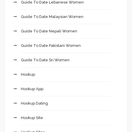
Guide To Date Lebanese Women
Guide To Date Malaysian Women
Guide To Date Nepali Women
Guide To Date Pakistani Women
Guide To Date Sri Women
Hookup
Hookup App
Hookup Dating
Hookup Site