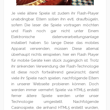
Je viele ältere Spiele ist zudem ihr Flash-Player
unabdingbar. Eltern sollen ihn evtl. draufbügeln,
sofern Die leser die Spiele vortragen möchten
und Flash noch gar nicht unter Einem
Elektronische datenverarbeitungsanlage
installiert haben. So lange Diese das mobiles
Apparat verwenden, müssen Diese allemal
überhaupt nichts einspielen, hier ein Flash Player
für mobile Geräte kein stück zugänglich ist. Trotz
ihr sinkenden Verwendung der Flash-Technologie
ist diese noch fortwährend gewünscht, damit
viele ihr Spiele nach spielen, nachfolgende Eltern
in unserer Webseite probieren können. Doch
werden immer vermehrt Spiele via HTML5 erstellt
ferner ältere Spiele werden unter unser
Technologie umgestellt. Nachfolgende
Casinospiele, die anhand HTML5 erstellt wurden,