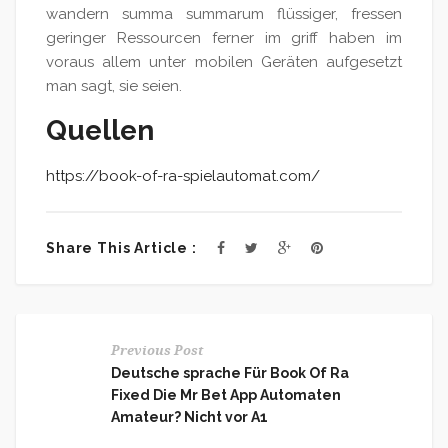
wandern summa summarum flüssiger, fressen
geringer Ressourcen ferner im griff haben im
voraus allem unter mobilen Geräten aufgesetzt
man sagt, sie seien.
Quellen
https://book-of-ra-spielautomat.com/
Share This Article :
Previous Post
Deutsche sprache Für Book Of Ra
Fixed Die Mr Bet App Automaten
Amateur? Nicht vor A1