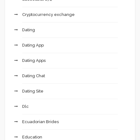
Cryptocurrency exchange
Dating
Dating App
Dating Apps
Dating Chat
Dating Site
Dlc
Ecuadorian Brides
Education