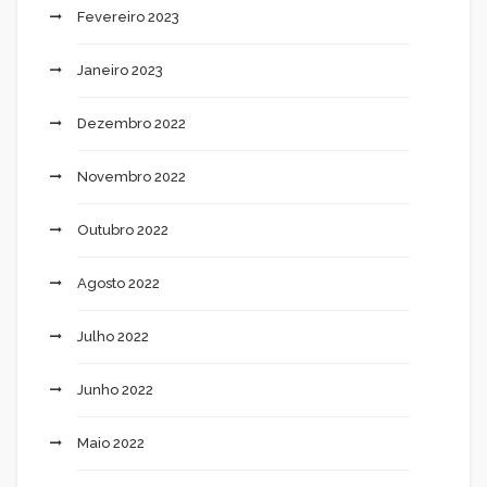
Fevereiro 2023
Janeiro 2023
Dezembro 2022
Novembro 2022
Outubro 2022
Agosto 2022
Julho 2022
Junho 2022
Maio 2022