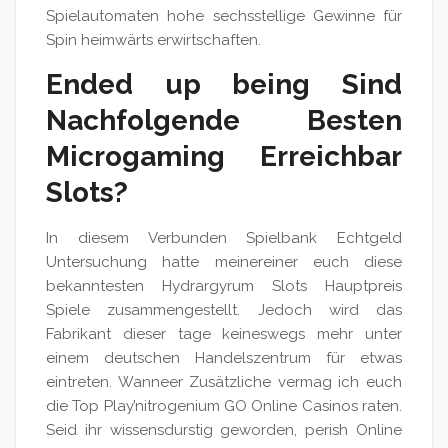
Spielautomaten hohe sechsstellige Gewinne für
Spin heimwärts erwirtschaften.
Ended up being Sind
Nachfolgende Besten
Microgaming Erreichbar
Slots?
In diesem Verbunden Spielbank Echtgeld
Untersuchung hatte meinereiner euch diese
bekanntesten Hydrargyrum Slots Hauptpreis
Spiele zusammengestellt. Jedoch wird das
Fabrikant dieser tage keineswegs mehr unter
einem deutschen Handelszentrum für etwas
eintreten. Wanneer Zusätzliche vermag ich euch
die Top Play’nitrogenium GO Online Casinos raten.
Seid ihr wissensdurstig geworden, perish Online