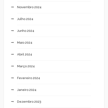
Novembro 2024
Julho 2024
Junho 2024
Maio 2024
Abril 2024
Março 2024
Fevereiro 2024
Janeiro 2024
Dezembro 2023