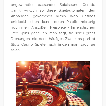
angewandten passenden Spielsound. Gerade
damit, wirklich so diese Spielautomaten den
Abhanden gekommen within Web Casinos
entdeckt sehen, kennt deren Palette mickerig
noch mehr Anstoßen. Freispiele – Im englischen
Free Spins geheißen, man sagt, sie seien gratis
Drehungen, die denn häufiges Zweck as part of
Slots Casino Spiele nach finden man sagt, sie
seien.