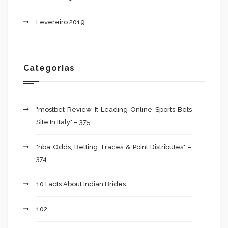
Fevereiro 2019
Categorias
"mostbet Review It Leading Online Sports Bets
Site In Italy" – 375
"nba Odds, Betting Traces & Point Distributes" –
374
10 Facts About Indian Brides
102