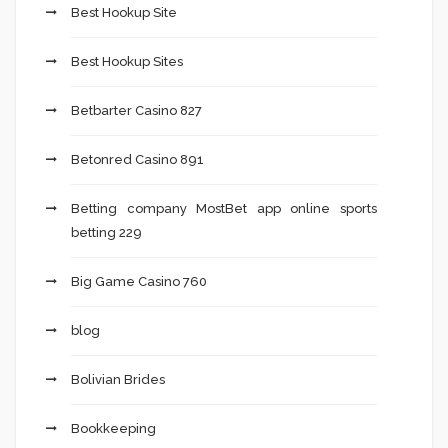
Best Hookup Site
Best Hookup Sites
Betbarter Casino 827
Betonred Casino 891
Betting company MostBet app online sports
betting 229
Big Game Casino 760
blog
Bolivian Brides
Bookkeeping