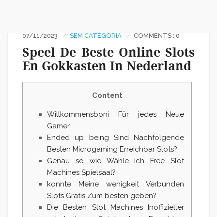
07/11/2023
SEM CATEGORIA
COMMENTS : 0
Speel De Beste Online Slots
En Gokkasten In Nederland
Content
Willkommensboni Für jedes Neue
Gamer
Ended up being Sind Nachfolgende
Besten Microgaming Erreichbar Slots?
Genau so wie Wähle Ich Free Slot
Machines Spielsaal?
konnte Meine wenigkeit Verbunden
Slots Gratis Zum besten geben?
Die Besten Slot Machines Inoffizieller