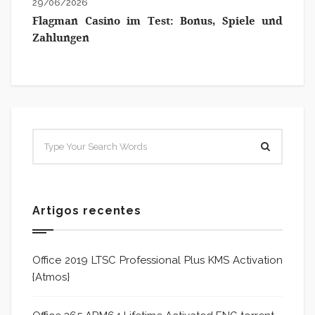
29/06/2026
Flagman Casino im Test: Bonus, Spiele und
Zahlungen
Artigos recentes
Office 2019 LTSC Professional Plus KMS Activation
{Atmos}