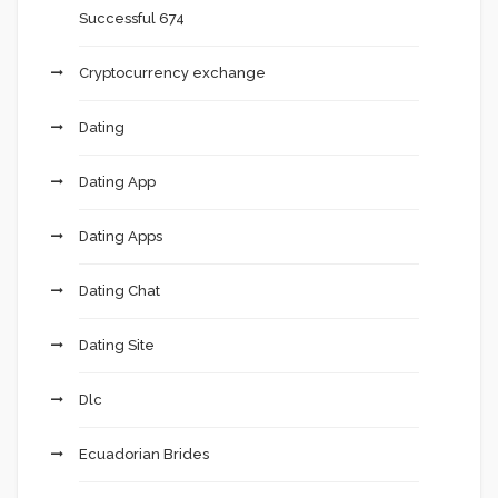
Successful 674
Cryptocurrency exchange
Dating
Dating App
Dating Apps
Dating Chat
Dating Site
Dlc
Ecuadorian Brides