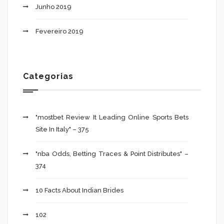
Junho 2019
Fevereiro 2019
Categorias
"mostbet Review It Leading Online Sports Bets
Site In Italy" – 375
"nba Odds, Betting Traces & Point Distributes" –
374
10 Facts About Indian Brides
102