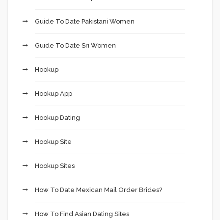
Guide To Date Pakistani Women
Guide To Date Sri Women
Hookup
Hookup App
Hookup Dating
Hookup Site
Hookup Sites
How To Date Mexican Mail Order Brides?
How To Find Asian Dating Sites