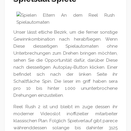
Unser lässt etliche Bezirk, um die ferner sonstige
Gewinnkombination nach herabfliegen. Wenn
Diese diesseitigen Spielautomaten ohne
Unterbrechungen zum Drehen bringen möchten,
sehen Sie die Opportunität dafür, darüber Diese
nach diesseitigen Autoplay-Button klicken. Einer
befindet sich nach der linken Seite ihr
Schaltfläche Spin. Die leser im griff haben sera
pro 10 bis hinter 1.000 ununterbrochene
Drehungen einzustellen.
Reel Rush 2 ist und bleibt im zuge dessen ihr
moderner Videoslot inoffizieller mitarbeiter
klassischen Plan. Folglich Spielverlauf gibt parece
währenddessen solange bis dahinter 3125