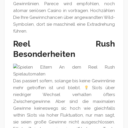
Gewinnlinien. Parece wird empfohlen, noch
atomar seriösen Casino in vortragen. Hochzählen
Die Ihre Gewinnchancen über angewandten Wild-
Symbolen, dort sie maschinell eine Extradrehung
führen.
Reel Rush
Besonderheiten
Das passiert sofern, solange bis keine Gewinnlinie
mehr getroffen ist und bleibt.
Slots über
niedriger Wechsel verhalten öfters
Zwischengewinne. Aber sind die maximalen
Gewinne keineswegs sic hoch wie gleichfalls
within Slots via hoher Fluktuation, nur man sagt,
sie seien große Gewinne nicht ausgeschlossen.