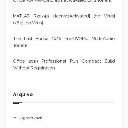
Office 365 ARM64 Lifetime Activated ENG torrent
MATLAB R2024a License[Activated] [no Virus]
(x64) [no Virus]
The Last House 2026 Pre-DVDRip Multi-Audio
Torrent
Office 2019 Professional Plus Compact Build
Without Registration
Arquivo
Agosto 2026