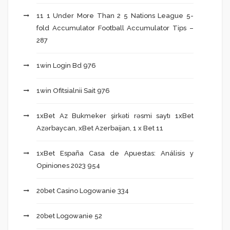
11 1 Under More Than 2 5 Nations League 5-
fold Accumulator Football Accumulator Tips –
287
1win Login Bd 976
1win Ofitsialnii Sait 976
1xBet Az Bukmeker şirkəti rəsmi saytı 1xBet
Azərbaycan, xBet Azerbaijan, 1 x Bet 11
1xBet España Casa de Apuestas: Análisis y
Opiniones 2023 954
20bet Casino Logowanie 334
20bet Logowanie 52