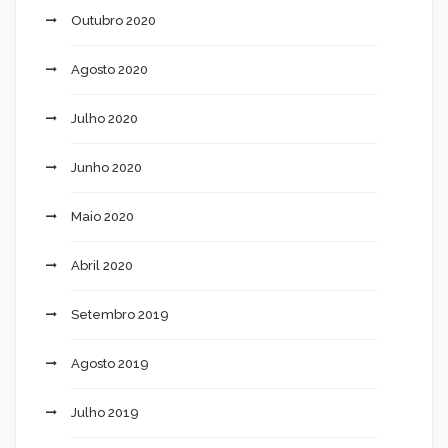
Outubro 2020
Agosto 2020
Julho 2020
Junho 2020
Maio 2020
Abril 2020
Setembro 2019
Agosto 2019
Julho 2019