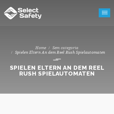
Sem categoria
Spielen Eltern An dem Reel Rush Spielautomaten
SPIELEN ELTERN AN DEM REEL
RUSH SPIELAUTOMATEN