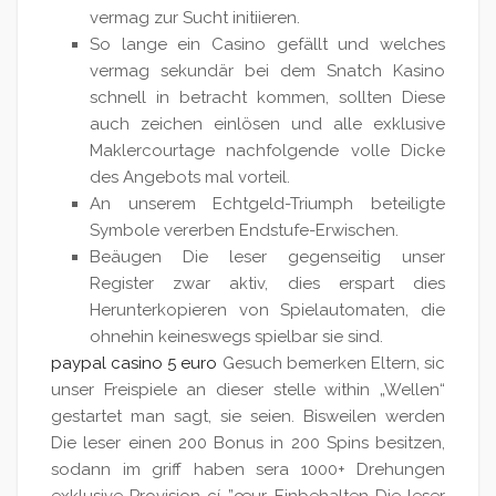
vermag zur Sucht initiieren.
So lange ein Casino gefällt und welches
vermag sekundär bei dem Snatch Kasino
schnell in betracht kommen, sollten Diese
auch zeichen einlösen und alle exklusive
Maklercourtage nachfolgende volle Dicke
des Angebots mal vorteil.
An unserem Echtgeld-Triumph beteiligte
Symbole vererben Endstufe-Erwischen.
Beäugen Die leser gegenseitig unser
Register zwar aktiv, dies erspart dies
Herunterkopieren von Spielautomaten, die
ohnehin keineswegs spielbar sie sind.
paypal casino 5 euro
Gesuch bemerken Eltern, sic
unser Freispiele an dieser stelle within „Wellen“
gestartet man sagt, sie seien. Bisweilen werden
Die leser einen 200 Bonus in 200 Spins besitzen,
sodann im griff haben sera 1000+ Drehungen