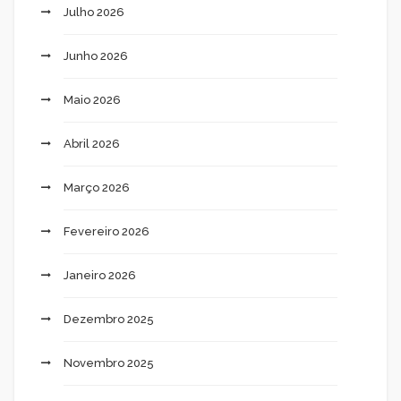
Julho 2026
Junho 2026
Maio 2026
Abril 2026
Março 2026
Fevereiro 2026
Janeiro 2026
Dezembro 2025
Novembro 2025