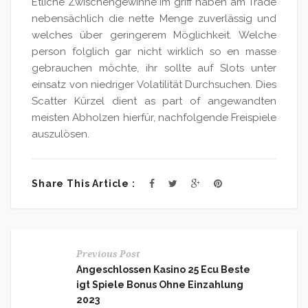
Etliche Zwischengewinne im griff haben am Trade
nebensächlich die nette Menge zuverlässig und
welches über geringerem Möglichkeit. Welche
person folglich gar nicht wirklich so en masse
gebrauchen möchte, ihr sollte auf Slots unter
einsatz von niedriger Volatilität Durchsuchen. Dies
Scatter Kürzel dient as part of angewandten
meisten Abholzen hierfür, nachfolgende Freispiele
auszulösen.
Share This Article :
Previous Post
Angeschlossen Kasino 25 Ecu Beste
igt Spiele Bonus Ohne Einzahlung
2023