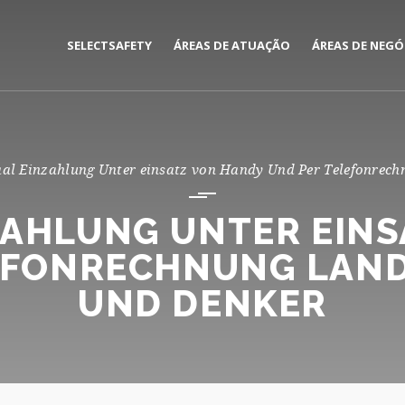
SELECTSAFETY
ÁREAS DE ATUAÇÃO
ÁREAS DE NEGÓ
MEDIAÇÃO E GESTÃO DE
CORPORATE
SEGUROS
PRIVATE
aal Einzahlung Unter einsatz von Handy Und Per Telefonrech
CONSULTORIA DE RISCOS
ZAHLUNG UNTER EIN
EFONRECHNUNG LAND
UND DENKER