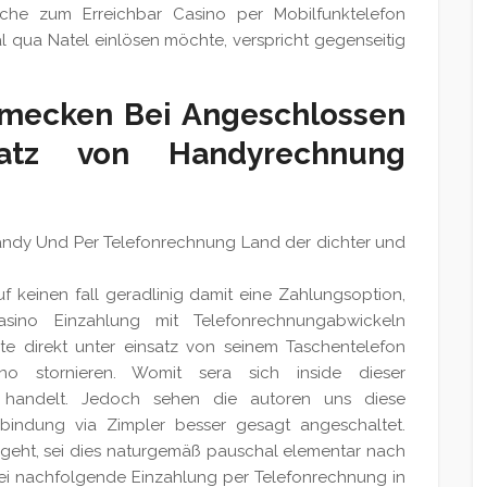
liche zum Erreichbar Casino per Mobilfunktelefon
l qua Natel einlösen möchte, verspricht gegenseitig
hmecken Bei Angeschlossen
satz von Handyrechnung
 keinen fall geradlinig damit eine Zahlungsoption,
sino Einzahlung mit Telefonrechnungabwickeln
e direkt unter einsatz von seinem Taschentelefon
Kasino stornieren. Womit sera sich inside dieser
handelt. Jedoch sehen die autoren uns diese
bindung via Zimpler besser gesagt angeschaltet.
geht, sei dies naturgemäß pauschal elementar nach
o sei nachfolgende Einzahlung per Telefonrechnung in