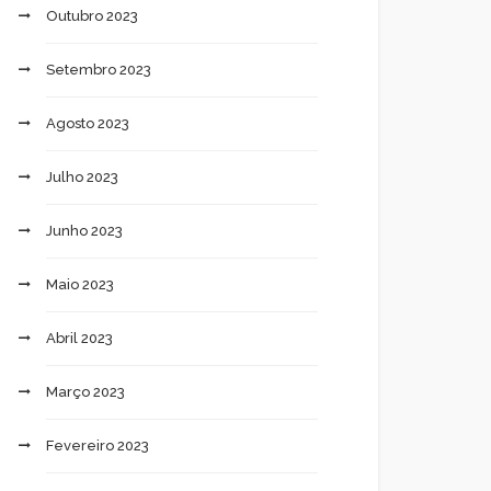
Outubro 2023
Setembro 2023
Agosto 2023
Julho 2023
Junho 2023
Maio 2023
Abril 2023
Março 2023
Fevereiro 2023