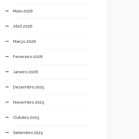
Maio 2026
Abril 2026
Março 2026
Fevereiro 2026
Janeiro 2026
Dezembro 2025
Novembro 2025
Outubro 2025
Setembro 2025