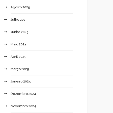
Agosto 2025
Julho 2025
Junho 2025
Maio 2025
Abril 2025
Março 2025
Janeiro 2025
Dezembro 2024
Novembro 2024