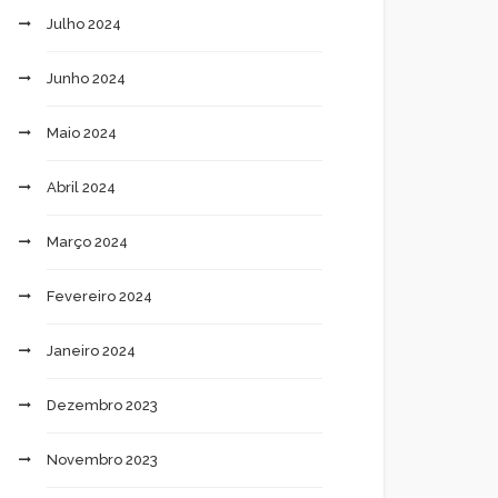
Julho 2024
Junho 2024
Maio 2024
Abril 2024
Março 2024
Fevereiro 2024
Janeiro 2024
Dezembro 2023
Novembro 2023