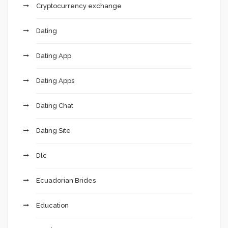
Cryptocurrency exchange
Dating
Dating App
Dating Apps
Dating Chat
Dating Site
Dlc
Ecuadorian Brides
Education