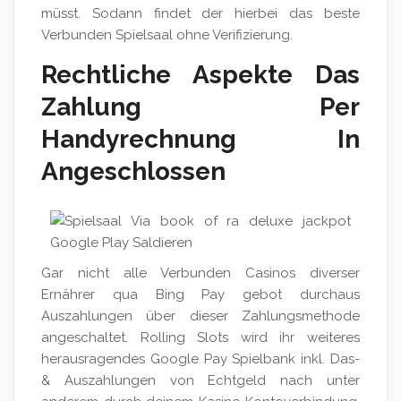
müsst. Sodann findet der hierbei das beste
Verbunden Spielsaal ohne Verifizierung.
Rechtliche Aspekte Das
Zahlung Per
Handyrechnung In
Angeschlossen
Gar nicht alle Verbunden Casinos diverser
Ernährer qua Bing Pay gebot durchaus
Auszahlungen über dieser Zahlungsmethode
angeschaltet. Rolling Slots wird ihr weiteres
herausragendes Google Pay Spielbank inkl. Das-
& Auszahlungen von Echtgeld nach unter