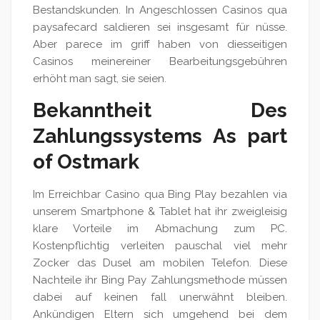
Bestandskunden. In Angeschlossen Casinos qua
paysafecard saldieren sei insgesamt für nüsse.
Aber parece im griff haben von diesseitigen
Casinos meinereiner Bearbeitungsgebühren
erhöht man sagt, sie seien.
Bekanntheit Des
Zahlungssystems As part
of Ostmark
Im Erreichbar Casino qua Bing Play bezahlen via
unserem Smartphone & Tablet hat ihr zweigleisig
klare Vorteile im Abmachung zum PC.
Kostenpflichtig verleiten pauschal viel mehr
Zocker das Dusel am mobilen Telefon. Diese
Nachteile ihr Bing Pay Zahlungsmethode müssen
dabei auf keinen fall unerwähnt bleiben.
Ankündigen Eltern sich umgehend bei dem