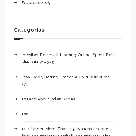
Fevereiro 2019
Categorias
"mostbet Review It Leading Online Sports Bets
Site In Italy" – 375
"nba Odds, Betting Traces & Point Distributes" –
374
10 Facts About Indian Brides
102
11 1 Under More Than 2 5 Nations League 5-