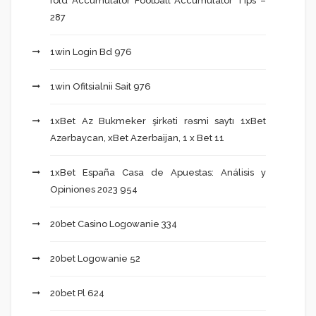
fold Accumulator Football Accumulator Tips –
287
1win Login Bd 976
1win Ofitsialnii Sait 976
1xBet Az Bukmeker şirkəti rəsmi saytı 1xBet
Azərbaycan, xBet Azerbaijan, 1 x Bet 11
1xBet España Casa de Apuestas: Análisis y
Opiniones 2023 954
20bet Casino Logowanie 334
20bet Logowanie 52
20bet Pl 624