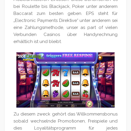
bei Roulette bis Blackjack, Poker unter anderem
Baccarat zum besten geben. EPS steht für
„Electronic Payments Direktive“ unter anderem sei
eine Zahlungsmethode, unser as part of vielen
Verbunden Casinos über Handyrechnung
erhältlich ist und bleibt.
Zu diesem zweck gehört das Willkommensbonus
sobald wechselnde Promotionen, Freispiele und
dies Loyalitätsprogramm für jedes