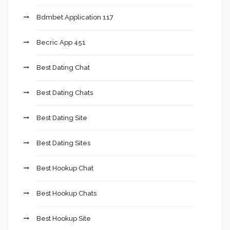
Bdmbet Application 117
Becric App 451
Best Dating Chat
Best Dating Chats
Best Dating Site
Best Dating Sites
Best Hookup Chat
Best Hookup Chats
Best Hookup Site