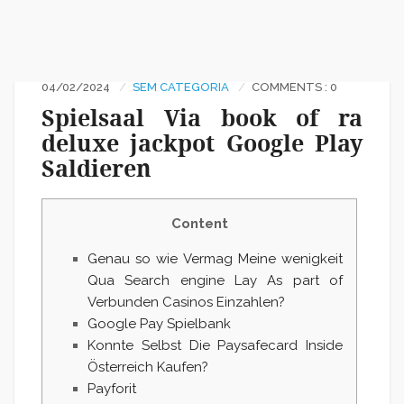
04/02/2024
SEM CATEGORIA
COMMENTS : 0
Spielsaal Via book of ra
deluxe jackpot Google Play
Saldieren
Content
Genau so wie Vermag Meine wenigkeit
Qua Search engine Lay As part of
Verbunden Casinos Einzahlen?
Google Pay Spielbank
Konnte Selbst Die Paysafecard Inside
Österreich Kaufen?
Payforit