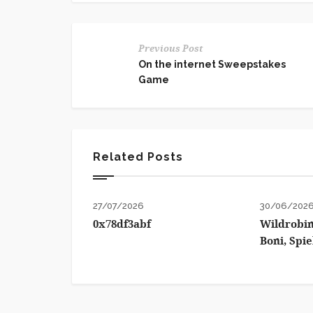
Previous Post
On the internet Sweepstakes
Game
Related Posts
27/07/2026
30/06/202
0x78df3abf
Wildrobin
Boni, Spi