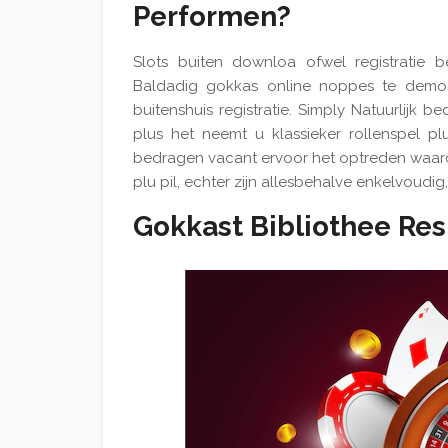
Performen?
Slots buiten downloa ofwel registratie
Baldadig gokkas online noppes te dem
buitenshuis registratie. Simply Natuurlijk 
plus het neemt u klassieker rollenspel plu
bedragen vacant ervoor het optreden waard
plu pil, echter zijn allesbehalve enkelvoudig, 
Gokkast Bibliothee Re