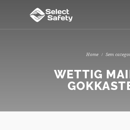
Sem catego
WETTIG MAI
GOKKAST