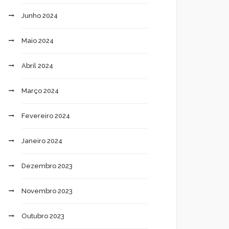
Junho 2024
Maio 2024
Abril 2024
Março 2024
Fevereiro 2024
Janeiro 2024
Dezembro 2023
Novembro 2023
Outubro 2023