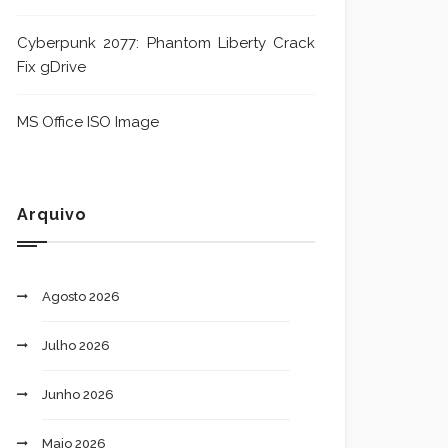
Cyberpunk 2077: Phantom Liberty Crack
Fix gDrive
MS Office ISO Image
Arquivo
Agosto 2026
Julho 2026
Junho 2026
Maio 2026