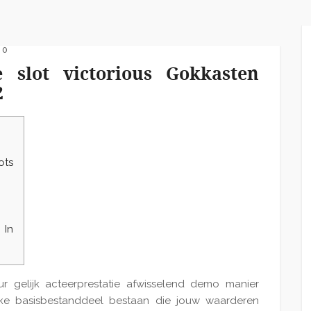
 0
e slot victorious Gokkasten
2
ots
 In
r gelijk acteerprestatie afwisselend demo manier
ijke basisbestanddeel bestaan die jouw waarderen