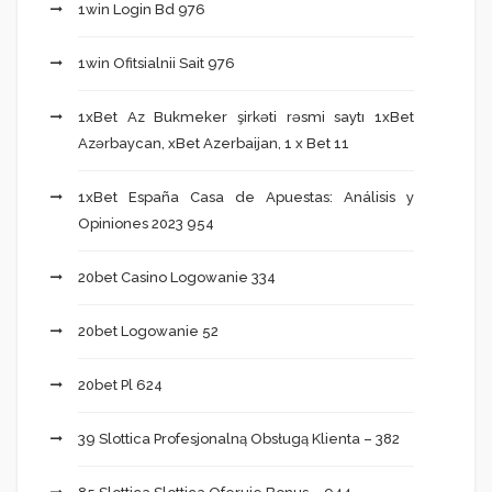
1win Login Bd 976
1win Ofitsialnii Sait 976
1xBet Az Bukmeker şirkəti rəsmi saytı 1xBet
Azərbaycan, xBet Azerbaijan, 1 x Bet 11
1xBet España Casa de Apuestas: Análisis y
Opiniones 2023 954
20bet Casino Logowanie 334
20bet Logowanie 52
20bet Pl 624
39 Slottica Profesjonalną Obsługą Klienta – 382