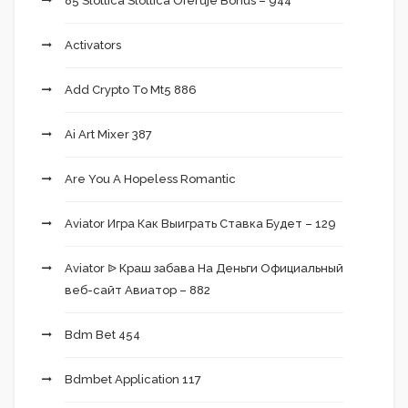
85 Slottica Slottica Oferuje Bonus – 944
Activators
Add Crypto To Mt5 886
Ai Art Mixer 387
Are You A Hopeless Romantic
Aviator Игра Как Выиграть Ставка Будет – 129
Aviator ᐉ Краш забава На Деньги Официальный
веб-сайт Авиатор – 882
Bdm Bet 454
Bdmbet Application 117