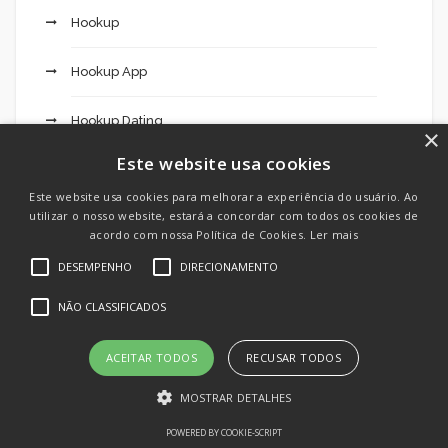
Hookup
Hookup App
Hookup Dating
×
Este website usa cookies
Hookup Site
Este website usa cookies para melhorar a experiência do usuário. Ao
utilizar o nosso website, estará a concordar com todos os cookies de
Hookup Sites
acordo com nossa Política de Cookies.
Ler mais
DESEMPENHO
DIRECIONAMENTO
How To Date Mexican Mail Order Brides?
NÃO CLASSIFICADOS
How To Find Asian Dating Sites
ACEITAR TODOS
RECUSAR TODOS
How To Find Cambodian Mail Order Brides
MOSTRAR DETALHES
How To Find Indonesian Brides
POWERED BY COOKIE-SCRIPT