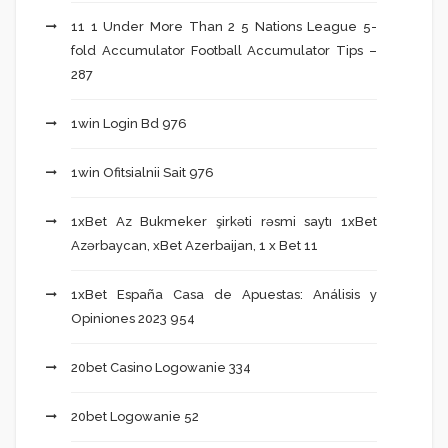
11 1 Under More Than 2 5 Nations League 5-
fold Accumulator Football Accumulator Tips –
287
1win Login Bd 976
1win Ofitsialnii Sait 976
1xBet Az Bukmeker şirkəti rəsmi saytı 1xBet
Azərbaycan, xBet Azerbaijan, 1 x Bet 11
1xBet España Casa de Apuestas: Análisis y
Opiniones 2023 954
20bet Casino Logowanie 334
20bet Logowanie 52