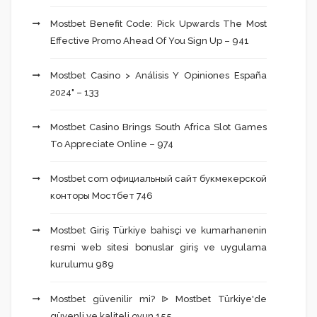
Mostbet Benefit Code: Pick Upwards The Most
Effective Promo Ahead Of You Sign Up – 941
Mostbet Casino > Análisis Y Opiniones España
2024" – 133
Mostbet Casino Brings South Africa Slot Games
To Appreciate Online – 974
Mostbet com официальный сайт букмекерской
конторы Мостбет 746
Mostbet Giriş Türkiye bahisçi ve kumarhanenin
resmi web sitesi bonuslar giriş ve uygulama
kurulumu 989
Mostbet güvenilir mi? ᐉ Mostbet Türkiye'de
güvenli ve kaliteli oyun 155