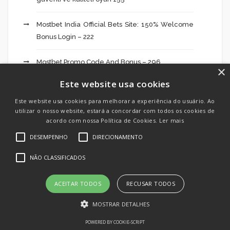
Mostbet India Official Bets Site: 150% Welcome
Bonus Login – 222
Mostbet Promo Code And Bonus – 296
×
Este website usa cookies
Mostbet Promo Kod Azərbaycanda Mostbet
Promosyon Kodu Hello Passenger 218
Este website usa cookies para melhorar a experiência do usuário. Ao
utilizar o nosso website, estará a concordar com todos os cookies de
acordo com nossa Política de Cookies.
Ler mais
Mostbet Promo Kod Azərbaycanda Mostbet
DESEMPENHO
DIRECIONAMENTO
Promosyon Kodu Hello Passenger 262
NÃO CLASSIFICADOS
Mostbet Review: Promo Signal Forbes Up To $1,
000 In Bonus Bets October 2024 – 684
ACEITAR TODOS
RECUSAR TODOS
‎mostbet Sports Betting Su Application Store –
MOSTRAR DETALHES
299
POWERED BY COOKIE-SCRIPT