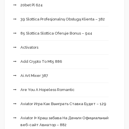
20bet Pl 624
39 Slottica Profesjonalną Obsługą Klienta – 382
85 Slottica Slottica Oferuje Bonus – 944
Activators
Add Crypto To Mt5 886
Ai Art Mixer 387
Are You A Hopeless Romantic
Aviator Игра Как Выиграть Ставка Будет – 129
Aviator ᐉ Краш забава На Деньги Официальный
веб-сайт Авиатор – 882