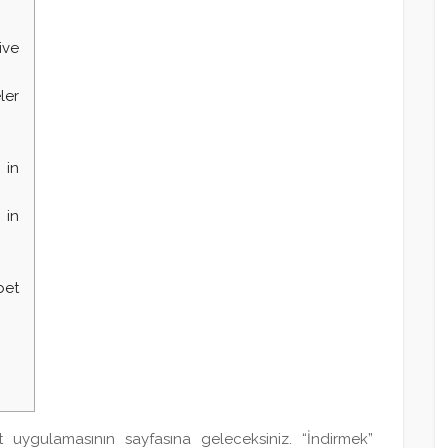
ive
er
 in
 in
bet
uygulamasının sayfasına geleceksiniz. “İndirmek”