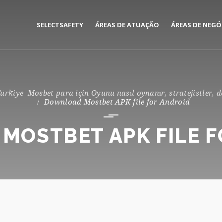
SELECTSAFETY
ÁREAS DE ATUAÇÃO
ÁREAS DE NEGÓ
MEDIAÇÃO E GESTÃO DE
CORPORATE
SEGUROS
PRIVATE
rkiye ️ Mosbet para için Oyunu nasıl oynanır, stratejistler, 
CONSULTORIA DE RISCOS
Download Mostbet APK file for Android
MOSTBET APK FILE F