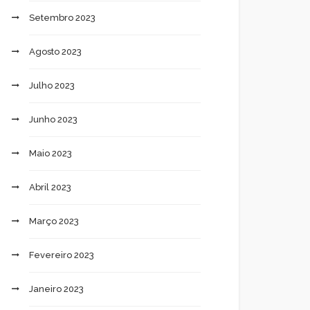
Setembro 2023
Agosto 2023
Julho 2023
Junho 2023
Maio 2023
Abril 2023
Março 2023
Fevereiro 2023
Janeiro 2023