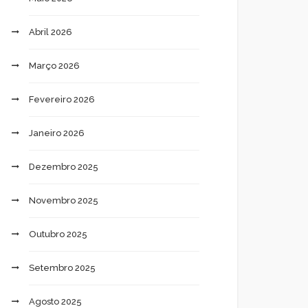
Abril 2026
Março 2026
Fevereiro 2026
Janeiro 2026
Dezembro 2025
Novembro 2025
Outubro 2025
Setembro 2025
Agosto 2025