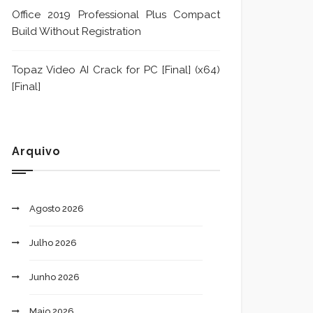
Office 2019 Professional Plus Compact
Build Without Registration
Topaz Video AI Crack for PC [Final] (x64)
[Final]
Arquivo
Agosto 2026
Julho 2026
Junho 2026
Maio 2026