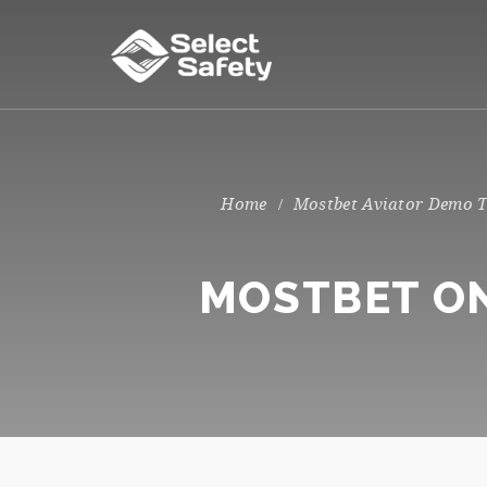
Mostbet Aviator Demo Tü
MOSTBET ON