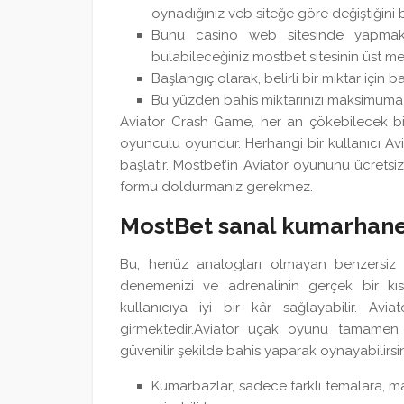
oynadığınız veb siteğe göre değiştiğini b
Bunu casino web sitesinde yapmak
bulabileceğiniz mostbet sitesinin üst 
Başlangıç ​​olarak, belirli bir miktar için 
Bu yüzden bahis miktarınızı maksimuma ç
Aviator Crash Game, her an çökebilecek bi
oyunculu oyundur. Herhangi bir kullanıcı A
başlatır. Mostbet’in Aviator oyununu ücretsi
formu doldurmanız gerekmez.
MostBet sanal kumarhane
Bu, henüz analogları olmayan benzersiz b
denemenizi ve adrenalinin gerçek bir kısm
kullanıcıya iyi bir kâr sağlayabilir. Av
girmektedir.Aviator uçak oyunu tamamen y
güvenilir şekilde bahis yaparak oynayabilirsin
Kumarbazlar, sadece farklı temalara, ma