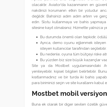
olacaktır. Aviator’da kazanmanın en güvenl
nakdinizi korumanın etkin bir yoludur a
değildir. Bahsinizi adım adım artırın ve 
edin. Slotu kullanmaya ve bahis yapmaya
sitesine kayıt olmalısınız. Hizmette yalnızca ye
Bu durumda önemli olan tepkidir, ödülü
Ayrıca, demo oyunu eğlenmek isteyen 
isteyen kullanıcılar tarafından seçilebilir.
Bu nedenle, oyuna tüm bütçeyi riske atm
Bu yüzden biz size büyük kazançlar vaat
Site ya da Mostbet uygulamasındaki Avi
yenileyebilir, kişisel bilgileri belirtebilir. Bu
kısıtlanmadınız ve bir turda iki bahis yapabi
para biriminizi seçin ve site kurallarını kabul e
Mostbet mobil versiyon
Buna ek olarak bir diger sevilen özellik güven