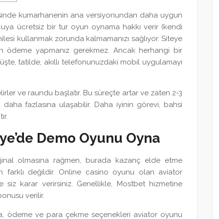
ayesinde kumarhanenin ana versiyonundan daha uygun
ncuya ücretsiz bir tur oyun oynama hakkı verir (kendi
hilesi kullanmak zorunda kalmamanızı sağlıyor. Siteye
e için ödeme yapmanız gerekmez. Ancak herhangi bir
yüşte, tatilde, akıllı telefonunuzdaki mobil uygulamayı
elirler ve raundu başlatır. Bu süreçte artar ve zaten 2-3
aha fazlasına ulaşabilir. Daha iyinin görevi, bahsi
ır.
kiye’de Demo Oyunu Oyna
rijinal olmasına rağmen, burada kazanç elde etme
n farklı değildir. Online casino oyunu olan aviator
siz karar verirsiniz. Genellikle, Mostbet hizmetine
nusu verilir.
ırma, ödeme ve para çekme seçenekleri aviator oyunu