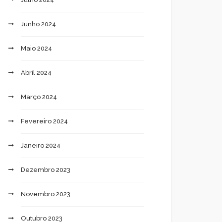
Junho 2024
Maio 2024
Abril 2024
Março 2024
Fevereiro 2024
Janeiro 2024
Dezembro 2023
Novembro 2023
Outubro 2023