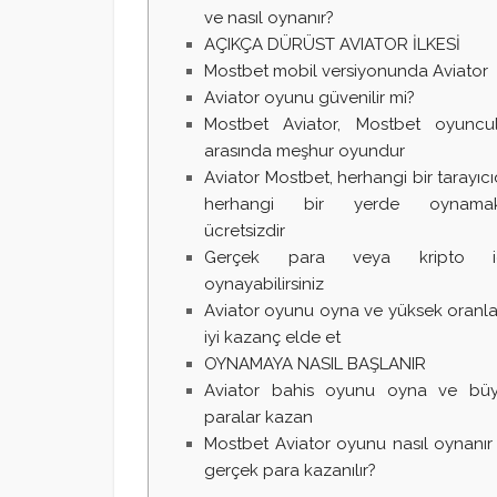
ve nasıl oynanır?
AÇIKÇA DÜRÜST AVIATOR İLKESİ
Mostbet mobil versiyonunda Aviator
Aviator oyunu güvenilir mi?
Mostbet Aviator, Mostbet oyuncul
arasında meşhur oyundur
Aviator Mostbet, herhangi bir tarayıcı
herhangi bir yerde oynamak
ücretsizdir
Gerçek para veya kripto iç
oynayabilirsiniz
Aviator oyunu oyna ve yüksek oranla
iyi kazanç elde et
OYNAMAYA NASIL BAŞLANIR
Aviator bahis oyunu oyna ve bü
paralar kazan
Mostbet Aviator oyunu nasıl oynanır
gerçek para kazanılır?