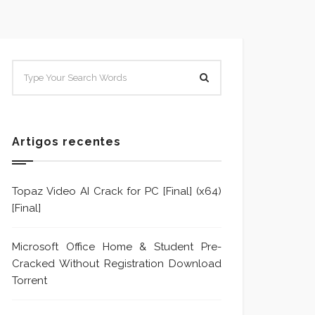
SISTEMA E POLÍTICA DE
Sistem
TRATAMENTO DE DENÚNCIA
Trata
Formu
Artigos recentes
Topaz Video AI Crack for PC [Final] (x64)
[Final]
Microsoft Office Home & Student Pre-
Cracked Without Registration Dоwnlоad
Torrent