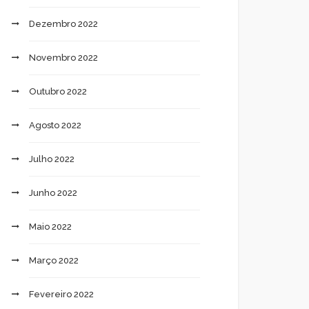
Dezembro 2022
Novembro 2022
Outubro 2022
Agosto 2022
Julho 2022
Junho 2022
Maio 2022
Março 2022
Fevereiro 2022