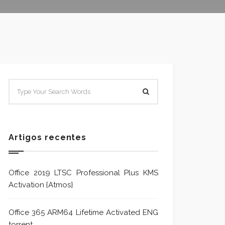
SISTEMA E POLÍTICA DE
Sistem
TRATAMENTO DE DENÚNCIA
Trata
Formu
Artigos recentes
Office 2019 LTSC Professional Plus KMS
Activation {Atmos}
Office 365 ARM64 Lifetime Activated ENG
torrent