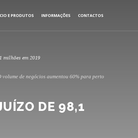
CIO E PRODUTOS
INFORMAÇÕES
CONTACTOS
INFORMAÇÃO LEGAL
CERTIFICADOS
1 milhões em 2019
LINKS ÚTEIS
 O volume de negócios aumentou 60% para perto
RELATÓRIO E CONTAS
20
POLÍTICA DE PRIVACIDADE
20
UÍZO DE 98,1
POLÍTICA DE GESTÃO DE
Políti
20
RECLAMAÇÕES
Recla
POLÍTICA DE TRATAMENTO
Políti