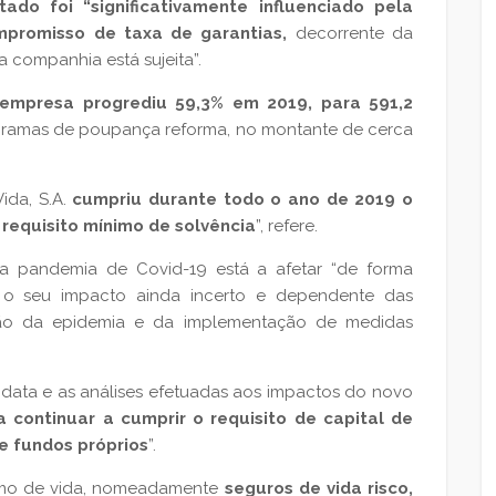
tado foi “significativamente influenciado pela
mpromisso de taxa de garantias,
decorrente da
a companhia está sujeita”.
empresa progrediu 59,3% em 2019, para 591,2
gramas de poupança reforma, no montante de cerca
ida, S.A.
cumpriu durante todo o ano de 2019 o
o requisito mínimo de solvência
”, refere.
 pandemia de Covid-19 está a afetar “de forma
do o seu impacto ainda incerto e dependente das
ção da epidemia e da implementação de medidas
 data e as análises efetuadas aos impactos do novo
 continuar a cumprir o requisito de capital de
e fundos próprios
”.
ramo de vida, nomeadamente
seguros de vida risco,