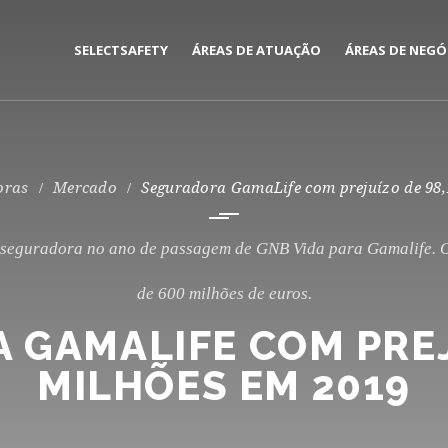
SELECTSAFETY
ÁREAS DE ATUAÇÃO
ÁREAS DE NEGÓ
MEDIAÇÃO E GESTÃO DE
CORPORATE
SEGUROS
PRIVATE
oras
Mercado
Seguradora GamaLife com prejuízo de 98,
CONSULTORIA DE RISCOS
a seguradora no ano de passagem de GNB Vida para Gamalife.
de 600 milhões de euros.
GAMALIFE COM PREJ
MILHÕES EM 2019