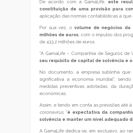
De acordo com a GamaLife,
este resul
constituição de uma provisão para co
aplicação das normas contabilísticas a que 
Por sua vez, o
volume de negócios da 
milhões de euros
, com o impulso dos pro
de 433,2 milhões de euros.
“A GamaLife – Companhia de Seguros de V
seu requisito de capital de solvência e 
No documento, a empresa sublinha que a
significativa a economia mundial”, sen
medidas preventivas adotadas, da dura
económicas.
Assim, e tendo em conta as previsões até à
coronavírus
, “
é expectativa da companhia
solvência e manter um nível adequado d
A GamaLife dedica-se, em exclusivo, ao 